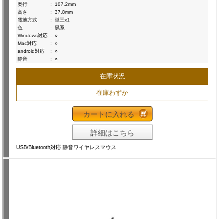
奥行
:
107.2mm
高さ
:
37.8mm
電池方式
:
単三x1
色
:
黒系
Windows対応
:
○
Mac対応
:
○
android対応
:
○
静音
:
○
在庫状況
在庫わずか
カートに入れる
詳細はこちら
USB/Bluetooth対応 静音ワイヤレスマウス