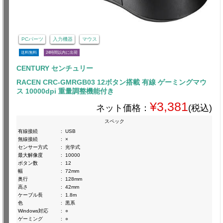
PCパーツ
入力機器
マウス
送料無料
24時間以内に出荷
CENTURY センチュリー
RACEN CRC-GMRGB03 12ボタン搭載 有線 ゲーミングマウ
ス 10000dpi 重量調整機能付き
¥3,381
ネット価格：
(税込)
スペック
有線接続
:
USB
無線接続
:
×
センサー方式
:
光学式
最大解像度
:
10000
ボタン数
:
12
幅
:
72mm
奥行
:
128mm
高さ
:
42mm
ケーブル長
:
1.8m
色
:
黒系
Windows対応
:
○
ゲーミング
:
○