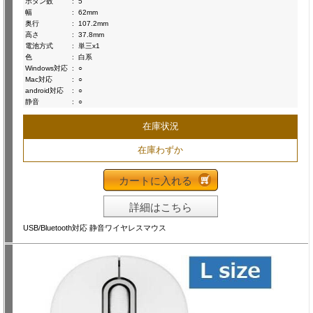
ボタン数
:
5
幅
:
62mm
奥行
:
107.2mm
高さ
:
37.8mm
電池方式
:
単三x1
色
:
白系
Windows対応
:
○
Mac対応
:
○
android対応
:
○
静音
:
○
在庫状況
在庫わずか
カートに入れる
詳細はこちら
USB/Bluetooth対応 静音ワイヤレスマウス