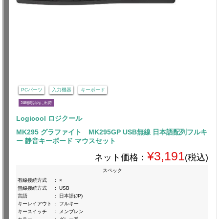
PCパーツ
入力機器
キーボード
24時間以内に出荷
Logicool ロジクール
MK295 グラファイト MK295GP USB無線 日本語配列フルキ
ー 静音キーボード マウスセット
¥3,191
ネット価格：
(税込)
スペック
有線接続方式
:
×
無線接続方式
:
USB
言語
:
日本語(JP)
キーレイアウト
:
フルキー
キースイッチ
:
メンブレン