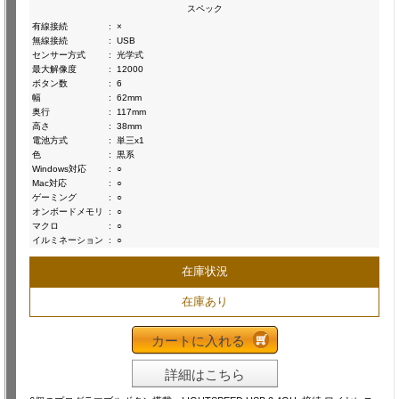
スペック
有線接続
:
×
無線接続
:
USB
センサー方式
:
光学式
最大解像度
:
12000
ボタン数
:
6
幅
:
62mm
奥行
:
117mm
高さ
:
38mm
電池方式
:
単三x1
色
:
黒系
Windows対応
:
○
Mac対応
:
○
ゲーミング
:
○
オンボードメモリ
:
○
マクロ
:
○
イルミネーション
:
○
在庫状況
在庫あり
カートに入れる
詳細はこちら