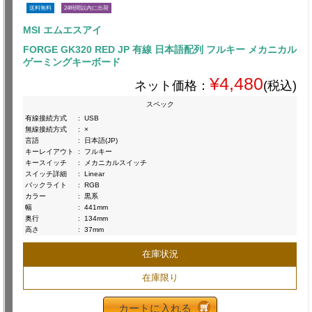
送料無料
24時間以内に出荷
MSI エムエスアイ
FORGE GK320 RED JP 有線 日本語配列 フルキー メカニカル
ゲーミングキーボード
¥4,480
ネット価格：
(税込)
スペック
有線接続方式
:
USB
無線接続方式
:
×
言語
:
日本語(JP)
キーレイアウト
:
フルキー
キースイッチ
:
メカニカルスイッチ
スイッチ詳細
:
Linear
バックライト
:
RGB
カラー
:
黒系
幅
:
441mm
奥行
:
134mm
高さ
:
37mm
在庫状況
在庫限り
カートに入れる