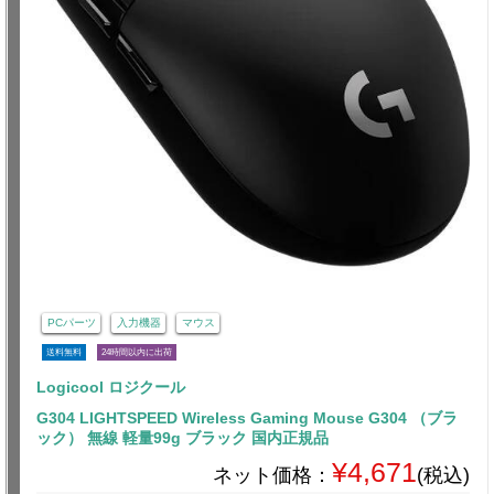
PCパーツ
入力機器
マウス
送料無料
24時間以内に出荷
Logicool ロジクール
G304 LIGHTSPEED Wireless Gaming Mouse G304 （ブラ
ック） 無線 軽量99g ブラック 国内正規品
¥4,671
ネット価格：
(税込)