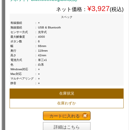
¥3,927
ネット価格：
(税込)
スペック
有線接続
:
×
無線接続
:
USB & Bluetooth
センサー方式
:
光学式
最大解像度
:
4000
ボタン数
:
6
幅
:
66mm
奥行
:
119mm
高さ
:
42mm
電池方式
:
単三x1
色
:
白系
Windows対応
:
○
Mac対応
:
○
マルチペアリング
:
○
静音
:
○
在庫状況
在庫わずか
カートに入れる
詳細はこちら