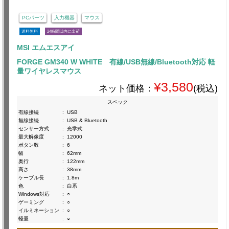
PCパーツ
入力機器
マウス
送料無料
24時間以内に出荷
MSI エムエスアイ
FORGE GM340 W WHITE 有線/USB無線/Bluetooth対応 軽
量ワイヤレスマウス
¥3,580
ネット価格：
(税込)
スペック
有線接続
:
USB
無線接続
:
USB & Bluetooth
センサー方式
:
光学式
最大解像度
:
12000
ボタン数
:
6
幅
:
62mm
奥行
:
122mm
高さ
:
38mm
ケーブル長
:
1.8m
色
:
白系
Windows対応
:
○
ゲーミング
:
○
イルミネーション
:
○
軽量
:
○