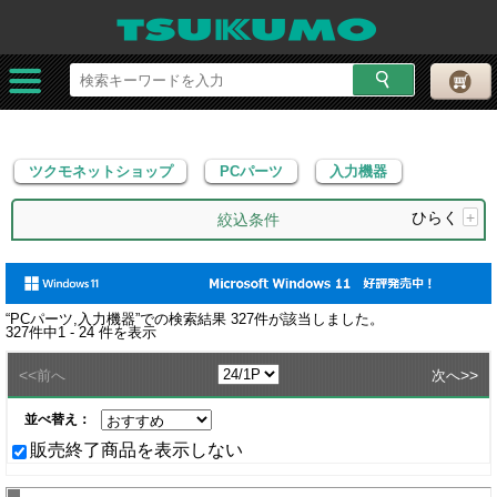
ツクモネットショップ
PCパーツ
入力機器
ツクモネットショップ
PCパーツ
入力機器
ひらく
+
絞込条件
“
PCパーツ,入力機器
”での検索結果
327
件が該当しました。
327
件中
1 - 24
件を表示
<<
>>
前へ
次へ
並べ替え：
販売終了商品を表示しない