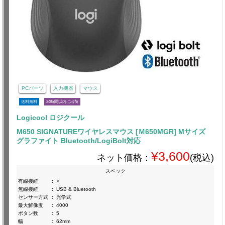
PCパーツ
入力機器
マウス
送料無料
24時間以内に出荷
Logicool ロジクール
M650 SIGNATUREワイヤレスマウス [Ｍ650MGR] Mサイズ
グラファイト Bluetooth/LogiBolt対応
¥3,600
ネット価格：
(税込)
スペック
有線接続
:
×
無線接続
:
USB & Bluetooth
センサー方式
:
光学式
最大解像度
:
4000
ボタン数
:
5
幅
:
62mm