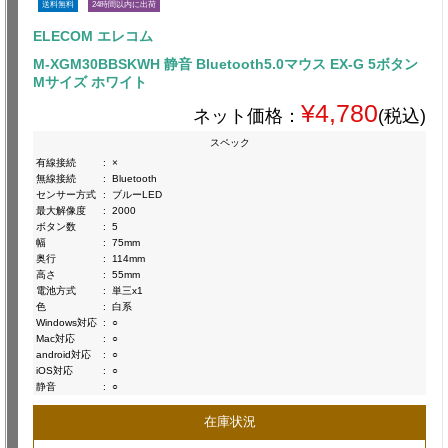
送料無料
24時間以内に出荷
ELECOM エレコム
M-XGM30BBSKWH 静音 Bluetooth5.0マウス EX-G 5ボタン
Mサイズ ホワイト
¥4,780
ネット価格：
(税込)
スペック
有線接続
:
×
無線接続
:
Bluetooth
センサー方式
:
ブルーLED
最大解像度
:
2000
ボタン数
:
5
幅
:
75mm
奥行
:
114mm
高さ
:
55mm
電池方式
:
単三x1
色
:
白系
Windows対応
:
○
Mac対応
:
○
android対応
:
○
iOS対応
:
○
静音
:
○
在庫状況