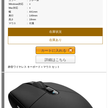
カラー
:
グレー系
Windows対応
:
○
Mac対応
:
○
幅
:
441mm
奥行
:
149mm
高さ
:
18mm
マウス
:
付属
在庫状況
在庫あり
カートに入れる
詳細はこちら
静音ワイヤレス キーボード＋マウス セット