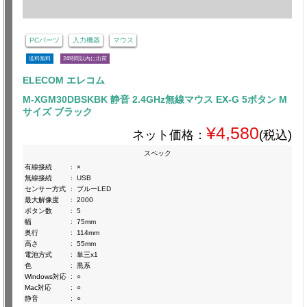
PCパーツ
入力機器
マウス
送料無料
24時間以内に出荷
ELECOM エレコム
M-XGM30DBSKBK 静音 2.4GHz無線マウス EX-G 5ボタン M
サイズ ブラック
¥4,580
ネット価格：
(税込)
スペック
有線接続
:
×
無線接続
:
USB
センサー方式
:
ブルーLED
最大解像度
:
2000
ボタン数
:
5
幅
:
75mm
奥行
:
114mm
高さ
:
55mm
電池方式
:
単三x1
色
:
黒系
Windows対応
:
○
Mac対応
:
○
静音
:
○