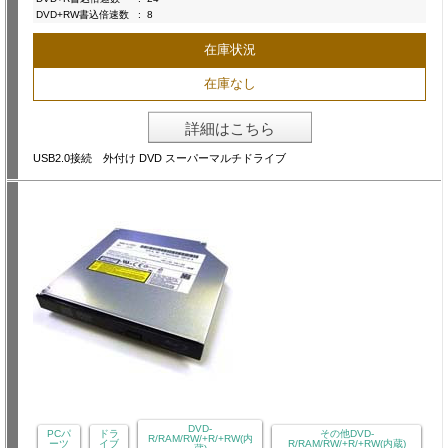
DVD+RW書込倍速数
:
8
在庫状況
在庫なし
詳細はこちら
USB2.0接続 外付け DVD スーパーマルチドライブ
DVD-
PCパ
ドラ
その他DVD-
R/RAM/RW/+R/+RW(内
ーツ
イブ
R/RAM/RW/+R/+RW(内蔵)