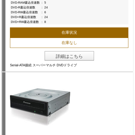
DVD-RAM書込倍速数
:
5
DVD-R書込倍速数
:
24
DVD-RW書込倍速数
:
6
DVD+R書込倍速数
:
24
DVD+RW書込倍速数
:
8
在庫状況
在庫なし
詳細はこちら
Serial-ATA接続 スーパーマルチ DVDドライブ