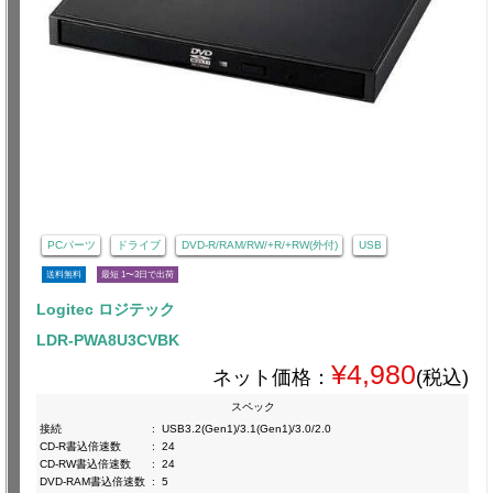
PCパーツ
ドライブ
DVD-R/RAM/RW/+R/+RW(外付)
USB
送料無料
最短 1〜3日で出荷
Logitec ロジテック
LDR-PWA8U3CVBK
¥4,980
ネット価格：
(税込)
スペック
接続
:
USB3.2(Gen1)/3.1(Gen1)/3.0/2.0
CD-R書込倍速数
:
24
CD-RW書込倍速数
:
24
DVD-RAM書込倍速数
:
5