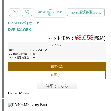
DVD-
PCパ
ドラ
その他DVD-
R/RAM/RW/+R/+RW(内
ーツ
イブ
R/RAM/RW/+R/+RW(内蔵)
蔵)
Pioneer パイオニア
DVR-S21WBK
¥3,058
ネット価格：
(税込)
スペック
接続
:
シリアルATA
CD-R書込倍速数
:
40
DVD-R書込倍速数
:
24
在庫状況
在庫なし
詳細はこちら
Internal DVD writer