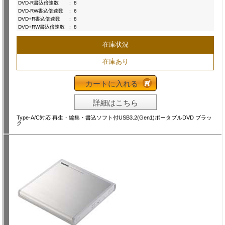
DVD-R書込倍速数
:
8
DVD-RW書込倍速数
:
6
DVD+R書込倍速数
:
8
DVD+RW書込倍速数
:
8
在庫状況
在庫あり
カートに入れる
詳細はこちら
Type-A/C対応 再生・編集・書込ソフト付USB3.2(Gen1)ポータブルDVD ブラッ
ク