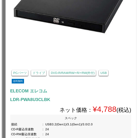
PCパーツ
ドライブ
DVD-R/RAM/RW/+R/+RW(外付)
USB
送料無料
ELECOM エレコム
LDR-PWA8U3CLBK
¥4,788
ネット価格：
(税込)
スペック
接続
:
USB3.2(Gen1)/3.1(Gen1)/3.0/2.0
CD-R書込倍速数
:
24
CD-RW書込倍速数
:
24