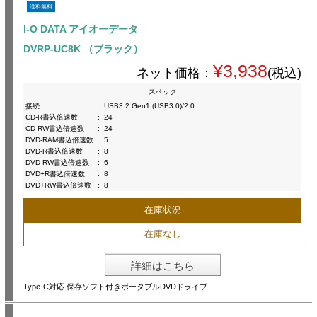
送料無料
I-O DATA アイオーデータ
DVRP-UC8K （ブラック）
¥3,938
ネット価格：
(税込)
スペック
接続
:
USB3.2 Gen1 (USB3.0)/2.0
CD-R書込倍速数
:
24
CD-RW書込倍速数
:
24
DVD-RAM書込倍速数
:
5
DVD-R書込倍速数
:
8
DVD-RW書込倍速数
:
6
DVD+R書込倍速数
:
8
DVD+RW書込倍速数
:
8
在庫状況
在庫なし
詳細はこちら
Type-C対応 保存ソフト付きポータブルDVDドライブ