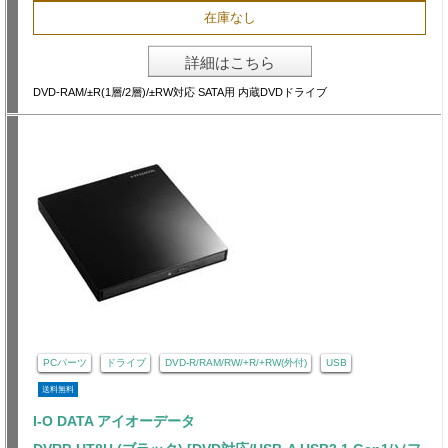
在庫なし
詳細はこちら
DVD-RAM/±R(1層/2層)/±RW対応 SATA用 内蔵DVDドライブ
PCパーツ
ドライブ
DVD-R/RAM/RW/+R/+RW(外付)
USB
送料無料
I-O DATA アイオーデータ