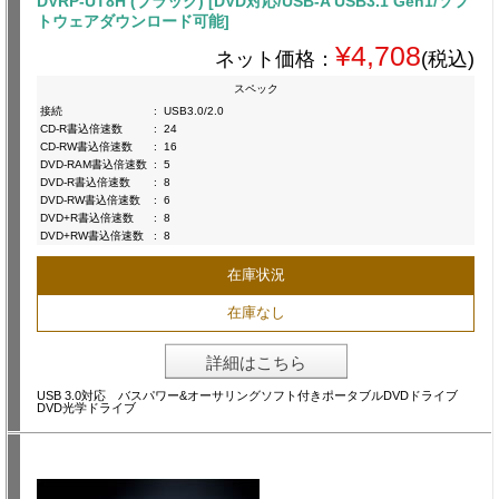
DVRP-UT8H (ブラック) [DVD対応/USB-A USB3.1 Gen1/ソフ
トウェアダウンロード可能]
¥4,708
ネット価格：
(税込)
スペック
接続
:
USB3.0/2.0
CD-R書込倍速数
:
24
CD-RW書込倍速数
:
16
DVD-RAM書込倍速数
:
5
DVD-R書込倍速数
:
8
DVD-RW書込倍速数
:
6
DVD+R書込倍速数
:
8
DVD+RW書込倍速数
:
8
在庫状況
在庫なし
詳細はこちら
USB 3.0対応 バスパワー&オーサリングソフト付きポータブルDVDドライブ
DVD光学ドライブ