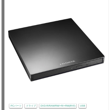
PCパーツ
ドライブ
DVD-R/RAM/RW/+R/+RW(外付)
USB