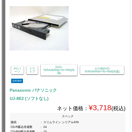
DVD-
PCパ
ドラ
その他DVD-
R/RAM/RW/+R/+RW(内
ーツ
イブ
R/RAM/RW/+R/+RW(内蔵)
蔵)
送料無料
Panasonic パナソニック
UJ-8E2 (ソフトなし)
¥3,718
ネット価格：
(税込)
スペック
接続
:
スリムライン シリアルATA
CD-R書込倍速数
:
24
CD-RW書込倍速数
:
10