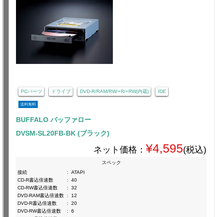
PCパーツ
ドライブ
DVD-R/RAM/RW/+R/+RW(内蔵)
IDE
送料無料
BUFFALO バッファロー
DVSM-SL20FB-BK (ブラック)
¥4,595
ネット価格：
(税込)
スペック
接続
:
ATAPI
CD-R書込倍速数
:
40
CD-RW書込倍速数
:
32
DVD-RAM書込倍速数
:
12
DVD-R書込倍速数
:
20
DVD-RW書込倍速数
:
6