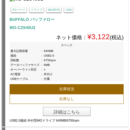
PCパーツ
ドライブ
MO(外付)
USB
BUFFALO バッファロー
MO-CZ640U2
¥3,122
ネット価格：
(税込)
スペック
最大記憶容量
:
640MB
接続
:
USB2.0
回転数
:
6750rpm
データバッファサイズ
:
8MB
オーバーライト対応
:
○
AC電源
:
外付け
USBケーブル
:
付属
在庫状況
在庫なし
詳細はこちら
USB2.0接続 外付型MOドライブ 640MB/6750rpm