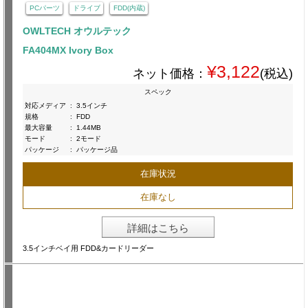
PCパーツ
ドライブ
FDD(内蔵)
OWLTECH オウルテック
FA404MX Ivory Box
¥3,122
ネット価格：
(税込)
スペック
対応メディア
:
3.5インチ
規格
:
FDD
最大容量
:
1.44MB
モード
:
2モード
パッケージ
:
パッケージ品
在庫状況
在庫なし
詳細はこちら
3.5インチベイ用 FDD&カードリーダー