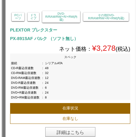
DVD-
PCパ
ドラ
その他DVD-
R/RAM/RW/+R/+RW(内
ーツ
イブ
R/RAM/RW/+R/+RW(内蔵)
蔵)
PLEXTOR プレクスター
PX-891SAF バルク （ソフト無し）
¥3,278
ネット価格：
(税込)
スペック
接続
:
シリアルATA
CD-R書込倍速数
:
48
CD-RW書込倍速数
:
32
DVD-RAM書込倍速数
:
12
DVD-R書込倍速数
:
24
DVD-RW書込倍速数
:
6
DVD+R書込倍速数
:
24
DVD+RW書込倍速数
:
8
在庫状況
在庫なし
詳細はこちら