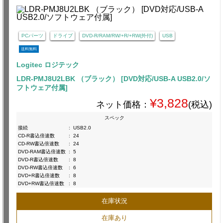
PCパーツ
ドライブ
DVD-R/RAM/RW/+R/+RW(外付)
USB
送料無料
Logitec ロジテック
LDR-PMJ8U2LBK （ブラック） [DVD対応/USB-A USB2.0/ソ
フトウェア付属]
¥3,828
ネット価格：
(税込)
スペック
接続
:
USB2.0
CD-R書込倍速数
:
24
CD-RW書込倍速数
:
24
DVD-RAM書込倍速数
:
5
DVD-R書込倍速数
:
8
DVD-RW書込倍速数
:
6
DVD+R書込倍速数
:
8
DVD+RW書込倍速数
:
8
在庫状況
在庫あり