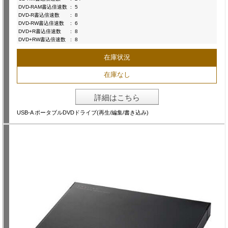
DVD-RAM書込倍速数
:
5
DVD-R書込倍速数
:
8
DVD-RW書込倍速数
:
6
DVD+R書込倍速数
:
8
DVD+RW書込倍速数
:
8
在庫状況
在庫なし
詳細はこちら
USB-A ポータブルDVDドライブ(再生/編集/書き込み)