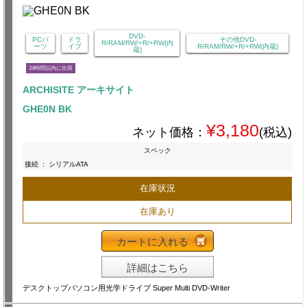
DVD-
PCパ
ドラ
その他DVD-
R/RAM/RW/+R/+RW(内
ーツ
イブ
R/RAM/RW/+R/+RW(内蔵)
蔵)
24時間以内に出荷
ARCHISITE アーキサイト
GHE0N BK
¥3,180
ネット価格：
(税込)
スペック
接続
:
シリアルATA
在庫状況
在庫あり
カートに入れる
詳細はこちら
デスクトップパソコン用光学ドライブ Super Multi DVD-Writer