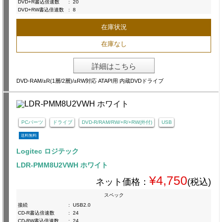
DVD+R書込倍速数
:
20
DVD+RW書込倍速数
:
8
在庫状況
在庫なし
詳細はこちら
DVD-RAM/±R(1層/2層)/±RW対応 ATAPI用 内蔵DVDドライブ
PCパーツ
ドライブ
DVD-R/RAM/RW/+R/+RW(外付)
USB
送料無料
Logitec ロジテック
LDR-PMM8U2VWH ホワイト
¥4,750
ネット価格：
(税込)
スペック
接続
:
USB2.0
CD-R書込倍速数
:
24
CD-RW書込倍速数
:
24