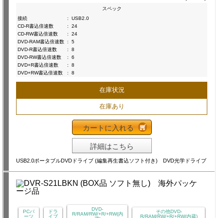
スペック
接続
:
USB2.0
CD-R書込倍速数
:
24
CD-RW書込倍速数
:
24
DVD-RAM書込倍速数
:
5
DVD-R書込倍速数
:
8
DVD-RW書込倍速数
:
6
DVD+R書込倍速数
:
8
DVD+RW書込倍速数
:
8
在庫状況
在庫あり
カートに入れる
詳細はこちら
USB2.0ポータブルDVDドライブ (編集再生書込ソフト付き) DVD光学ドライブ
DVD-
PCパ
ドラ
その他DVD-
R/RAM/RW/+R/+RW(内
ーツ
イブ
R/RAM/RW/+R/+RW(内蔵)