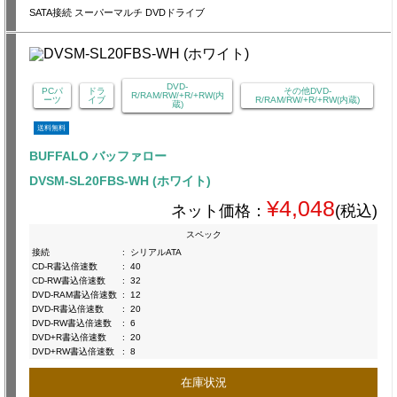
SATA接続 スーパーマルチ DVDドライブ
DVD-
PCパ
ドラ
その他DVD-
R/RAM/RW/+R/+RW(内
ーツ
イブ
R/RAM/RW/+R/+RW(内蔵)
蔵)
送料無料
BUFFALO バッファロー
DVSM-SL20FBS-WH (ホワイト)
¥4,048
ネット価格：
(税込)
スペック
接続
:
シリアルATA
CD-R書込倍速数
:
40
CD-RW書込倍速数
:
32
DVD-RAM書込倍速数
:
12
DVD-R書込倍速数
:
20
DVD-RW書込倍速数
:
6
DVD+R書込倍速数
:
20
DVD+RW書込倍速数
:
8
在庫状況