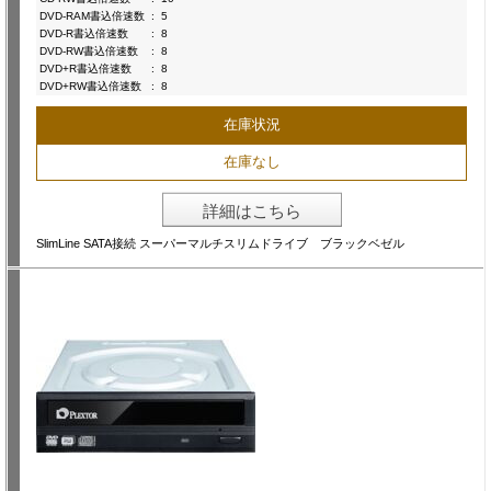
DVD-RAM書込倍速数
:
5
DVD-R書込倍速数
:
8
DVD-RW書込倍速数
:
8
DVD+R書込倍速数
:
8
DVD+RW書込倍速数
:
8
在庫状況
在庫なし
詳細はこちら
SlimLine SATA接続 スーパーマルチスリムドライブ ブラックベゼル