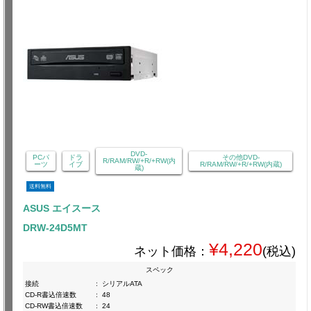
DVD-
PCパ
ドラ
その他DVD-
R/RAM/RW/+R/+RW(内
ーツ
イブ
R/RAM/RW/+R/+RW(内蔵)
蔵)
送料無料
ASUS エイスース
DRW-24D5MT
¥4,220
ネット価格：
(税込)
スペック
接続
:
シリアルATA
CD-R書込倍速数
:
48
CD-RW書込倍速数
:
24