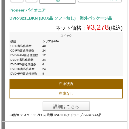
蔵)
Pioneer パイオニア
DVR-S21LBKN (BOX品 ソフト無し) 海外パッケージ品
¥3,278
ネット価格：
(税込)
スペック
接続
:
シリアルATA
CD-R書込倍速数
:
40
CD-RW書込倍速数
:
24
DVD-RAM書込倍速数
:
12
DVD-R書込倍速数
:
24
DVD-RW書込倍速数
:
6
DVD+R書込倍速数
:
24
DVD+RW書込倍速数
:
8
在庫状況
在庫なし
詳細はこちら
24倍速 デスクトップPC内蔵用 DVDマルチドライブ SATA BOX品