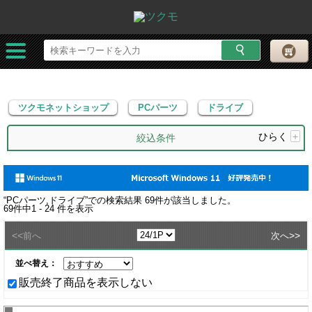
ツクモネットショップ
PCパーツ
ドライブ
ツクモネットショップ
PCパーツ
ドライブ
ひらく
+
絞込条件
“
PCパーツ,ドライブ
”での検索結果
69
件が該当しました。
69
件中
1 - 24
件を表示
<<
>>
前へ
次へ
並べ替え：
販売終了商品を表示しない