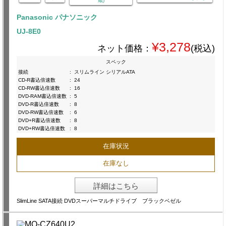
蔵)
Panasonic パナソニック
UJ-8E0
¥3,278
ネット価格：
(税込)
スペック
接続
:
スリムライン シリアルATA
CD-R書込倍速数
:
24
CD-RW書込倍速数
:
16
DVD-RAM書込倍速数
:
5
DVD-R書込倍速数
:
8
DVD-RW書込倍速数
:
6
DVD+R書込倍速数
:
8
DVD+RW書込倍速数
:
8
在庫状況
在庫なし
詳細はこちら
SlimLine SATA接続 DVDスーパーマルチドライブ ブラックベゼル