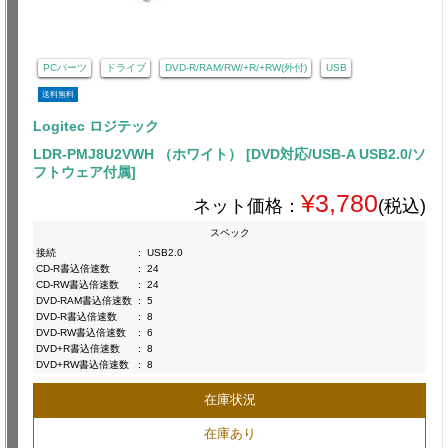
PCパーツ
ドライブ
DVD-R/RAM/RW/+R/+RW(外付)
USB
送料無料
Logitec ロジテック
LDR-PMJ8U2VWH （ホワイト） [DVD対応/USB-A USB2.0/ソ
フトウェア付属]
¥3,780
ネット価格：
(税込)
スペック
接続
:
USB2.0
CD-R書込倍速数
:
24
CD-RW書込倍速数
:
24
DVD-RAM書込倍速数
:
5
DVD-R書込倍速数
:
8
DVD-RW書込倍速数
:
6
DVD+R書込倍速数
:
8
DVD+RW書込倍速数
:
8
在庫状況
在庫あり