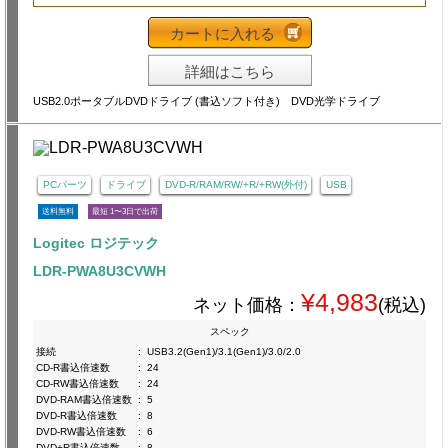
カートに入れる
詳細はこちら
USB2.0ポータブルDVDドライブ (書込ソフト付き) DVD光学ドライブ
PCパーツ
ドライブ
DVD-R/RAM/RW/+R/+RW(外付)
USB
送料無料
最短 1〜3日で出荷
Logitec ロジテック
LDR-PWA8U3CVWH
¥4,983
ネット価格：
(税込)
スペック
接続
:
USB3.2(Gen1)/3.1(Gen1)/3.0/2.0
CD-R書込倍速数
:
24
CD-RW書込倍速数
:
24
DVD-RAM書込倍速数
:
5
DVD-R書込倍速数
:
8
DVD-RW書込倍速数
:
6
DVD+R書込倍速数
:
8