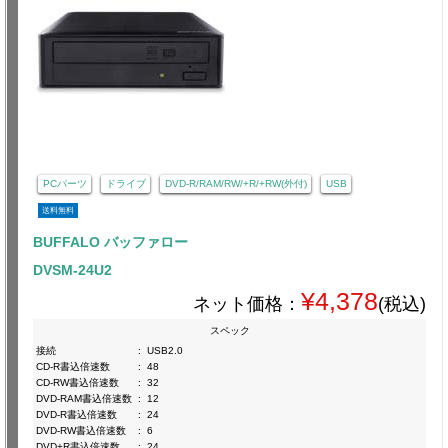
PCパーツ
ドライブ
DVD-R/RAM/RW/+R/+RW(外付)
USB
送料無料
BUFFALO バッファロー
DVSM-24U2
¥4,378
ネット価格：
(税込)
スペック
接続
:
USB2.0
CD-R書込倍速数
:
48
CD-RW書込倍速数
:
32
DVD-RAM書込倍速数
:
12
DVD-R書込倍速数
:
24
DVD-RW書込倍速数
:
6
DVD+R書込倍速数
:
24