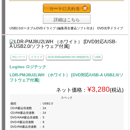
カートに入れる
詳細はこちら
USB2.0ポータブルDVDドライブ (編集再生書込ソフト付き) DVD光学ドライブ
PCパーツ
ドライブ
DVD-R/RAM/RW/+R/+RW(外付)
USB
Logitec ロジテック
LDR-PMJ8U2LWH （ホワイト） [DVD対応/USB-A USB2.0/ソ
フトウェア付属]
¥3,280
ネット価格：
(税込)
スペック
接続
:
USB2.0
CD-R書込倍速数
:
24
CD-RW書込倍速数
:
24
DVD-RAM書込倍速数
:
5
DVD-R書込倍速数
:
8
DVD-RW書込倍速数
:
6