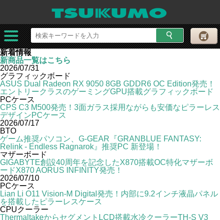
新着情報
新商品一覧はこちら
2026/07/31
グラフィックボード
ASUS Dual Radeon RX 9050 8GB GDDR6 OC Edition発売！
エントリークラスのゲーミングGPU搭載グラフィックボード
PCケース
CPS C3 M500発売！3面ガラス採用ながらも安価なピラーレス
デザインPCケース
2026/07/17
BTO
ゲーム推奨パソコン、G-GEAR『GRANBLUE FANTASY:
Relink - Endless Ragnarok』推奨PC 新登場！
マザーボード
GIGABYTE創設40周年を記念したX870搭載OC特化マザーボ
ードX870 AORUS INFINITY発売！
2026/07/10
PCケース
Lian Li O11 Vision-M Digital発売！内部に9.2インチ液晶パネル
を搭載したピラーレスケース
CPUクーラー
ThermaltakeからセグメントLCD搭載水冷クーラーTH-S V3