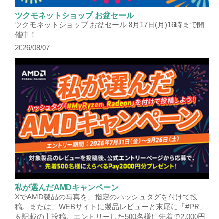
ツクモネットショップ お盆セール
ツクモネットショップ お盆セール 8月17日(月)16時まで開
催中！
2026/08/07
私が選んだAMDキャンペーン
XでAMD製品の写真を、指定のハッシュタグを付けて投
稿。または、WEBサイトに製品レビューと末尾に「#PR」
を記載の上投稿。エントリーした500名様に先着で2,000円