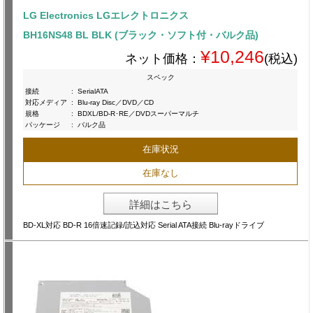
LG Electronics LGエレクトロニクス
BH16NS48 BL BLK (ブラック・ソフト付・バルク品)
¥10,246
ネット価格：
(税込)
スペック
接続
:
SerialATA
対応メディア
:
Blu-ray Disc／DVD／CD
規格
:
BDXL/BD-R･RE／DVDスーパーマルチ
パッケージ
:
バルク品
在庫状況
在庫なし
詳細はこちら
BD-XL対応 BD-R 16倍速記録/読込対応 Serial ATA接続 Blu-rayドライブ