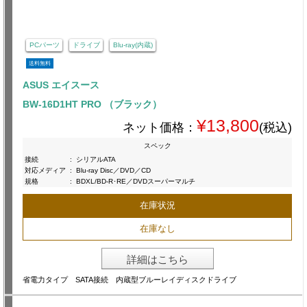
PCパーツ
ドライブ
Blu-ray(内蔵)
送料無料
ASUS エイスース
BW-16D1HT PRO （ブラック）
¥13,800
ネット価格：
(税込)
スペック
接続
:
シリアルATA
対応メディア
:
Blu-ray Disc／DVD／CD
規格
:
BDXL/BD-R･RE／DVDスーパーマルチ
在庫状況
在庫なし
詳細はこちら
省電力タイプ SATA接続 内蔵型ブルーレイディスクドライブ