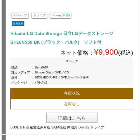
PCパーツ
ドライブ
Blu-ray(内蔵)
送料無料
Hitachi-LG Data Storage 日立LGデータストレージ
BH16NS58 BK (ブラック・バルク) ソフト付
¥9,900
ネット価格：
(税込)
スペック
接続
:
SerialATA
対応メディア
:
Blu-ray Disc／DVD／CD
規格
:
BDXL/BD-R･RE／DVDスーパーマルチ
パッケージ
:
バルク品
在庫状況
在庫なし
詳細はこちら
BDXL＆16倍速書込み対応 SATA接続 内蔵用 Blu-ray ドライブ