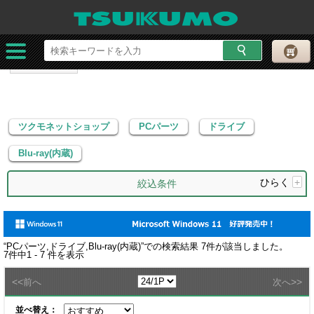
ツクモネットショップ
PCパーツ
ドライブ
Blu-ray(内蔵)
ツクモネットショップ
PCパーツ
ドライブ
Blu-ray(内蔵)
ひらく
+
絞込条件
“
PCパーツ,ドライブ,Blu-ray(内蔵)
”での検索結果
7
件が該当しました。
7
件中
1 - 7
件を表示
<<
>>
前へ
次へ
並べ替え：