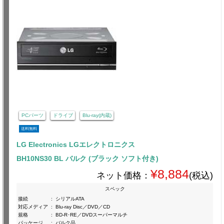
PCパーツ
ドライブ
Blu-ray(内蔵)
送料無料
LG Electronics LGエレクトロニクス
BH10NS30 BL バルク (ブラック ソフト付き)
¥8,884
ネット価格：
(税込)
スペック
接続
:
シリアルATA
対応メディア
:
Blu-ray Disc／DVD／CD
規格
:
BD-R･RE／DVDスーパーマルチ
パッケージ
:
バルク品