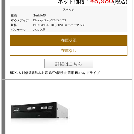
¥8,980
ネット価格：
(税込)
スペック
接続
:
SerialATA
対応メディア
:
Blu-ray Disc／DVD／CD
規格
:
BDXL/BD-R･RE／DVDスーパーマルチ
パッケージ
:
バルク品
在庫状況
在庫なし
詳細はこちら
BDXL＆14倍速書込み対応 SATA接続 内蔵用 Blu-ray ドライブ