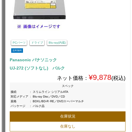
PCパーツ
ドライブ
Blu-ray(内蔵)
送料無料
Panasonic パナソニック
UJ-272 (ソフトなし) バルク
¥9,878
ネット価格：
(税込)
スペック
接続
:
スリムライン シリアルATA
対応メディア
:
Blu-ray Disc／DVD／CD
規格
:
BDXL/BD-R･RE／DVDスーパーマルチ
パッケージ
:
バルク品
在庫状況
在庫なし