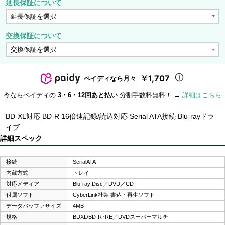
延長保証について
交換保証について
￥1,707
ペイディなら月々
今ならペイディの
3・6・12回あと払い
分割手数料無料！ →
詳細はこちら
BD-XL対応 BD-R 16倍速記録/読込対応 Serial ATA接続 Blu-rayドラ
イブ
詳細スペック
接続
SerialATA
内蔵方式
トレイ
対応メディア
Blu-ray Disc／DVD／CD
付属ソフト
CyberLink社製 書込・再生ソフト
データバッファサイズ
4MB
規格
BDXL/BD-R･RE／DVDスーパーマルチ