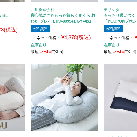
西川株式会社
モリシタ
 BL
寝心地にこだわった首らくまくら 粒
もっちり吸いつく
わた グレイ EH94009941 GY4451
「POUPONプポ
送料無料
送料無料
178(税込)
¥4,378(税込)
ネット価格：
ネット価格：
在庫あり
在庫あり
最短
1〜3日
で出荷
最短
1〜3日
で出