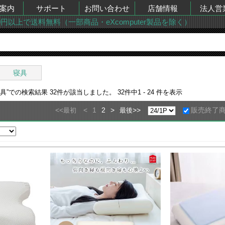
案内
サポート
お問い合わせ
店舗情報
法人営
00円以上で送料無料（一部商品・eXcomputer製品を除く）
寝具
寝具
”での検索結果
32
件が該当しました。
32
件中
1 - 24
件を表示
<<
<
1
2
>
>>
販売終了
最初
最後