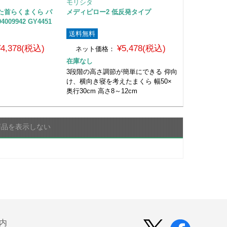
モリシタ
た首らくまくら パ
メディピロー2 低反発タイプ
009942 GY4451
送料無料
¥4,378(税込)
¥5,478(税込)
ネット価格：
在庫なし
3段階の高さ調節が簡単にできる 仰向
け、横向き寝を考えたまくら 幅50×
奥行30cm 高さ8～12cm
商品を表示しない
内