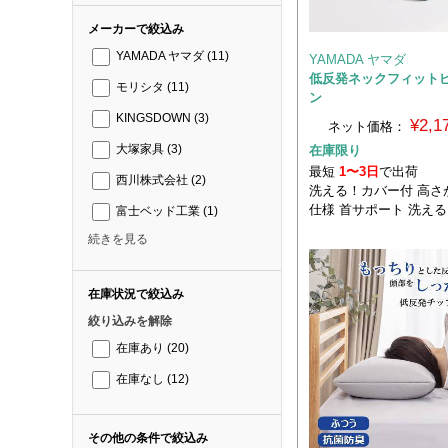
メーカーで絞込み
YAMADA ヤマダ
(11)
YAMADA ヤマダ
低反発ネックフィットピ
モリシタ
(11)
ン
KINGSDOWN
(3)
¥2,
ネット価格：
在庫限り
大塚家具
(3)
最短
1〜3日
で出荷
西川株式会社
(2)
洗える！カバー付 高さ
仕様 首サポート 洗え
富士ベッド工業
(1)
続きを見る
在庫状況で絞込み
絞り込みを解除
在庫あり
(20)
在庫なし
(12)
その他の条件で絞込み