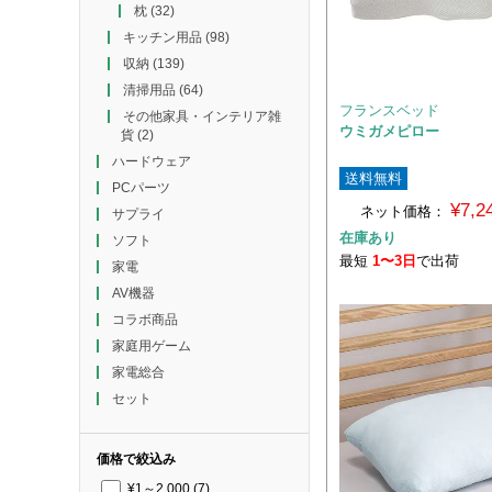
枕
(32)
キッチン用品
(98)
収納
(139)
清掃用品
(64)
フランスベッド
その他家具・インテリア雑
ウミガメピロー
貨
(2)
ハードウェア
送料無料
PCパーツ
¥7,
ネット価格：
サプライ
在庫あり
ソフト
最短
1〜3日
で出荷
家電
AV機器
コラボ商品
家庭用ゲーム
家電総合
セット
価格で絞込み
¥1～2,000
(7)