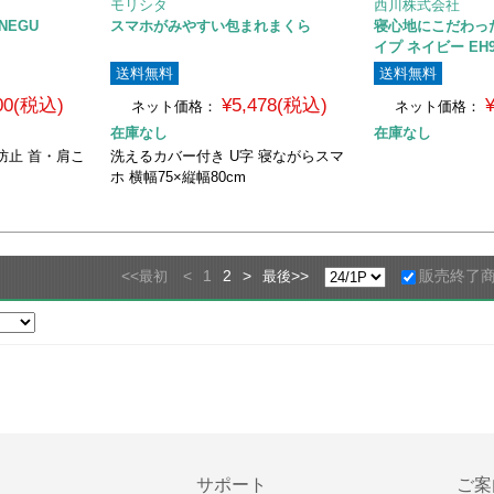
モリシタ
西川株式会社
ONEGU
スマホがみやすい包まれまくら
寝心地にこだわっ
イプ ネイビー EH94
送料無料
送料無料
800(税込)
¥5,478(税込)
ネット価格：
ネット価格：
在庫なし
在庫なし
防止 首・肩こ
洗えるカバー付き U字 寝ながらスマ
ホ 横幅75×縦幅80cm
<<
<
1
2
>
>>
販売終了
最初
最後
サポート
ご案