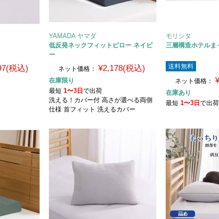
YAMADA ヤマダ
モリシタ
低反発ネックフィットピロー ネイビ
三層構造ホテルま
ー
送料無料
097(税込)
¥2,178(税込)
ネット価格：
在庫限り
ネット価格：
最短
1〜3日
で出荷
在庫あり
洗える！カバー付 高さが選べる両側
最短
1〜3日
で出
仕様 首フィット 洗えるカバー