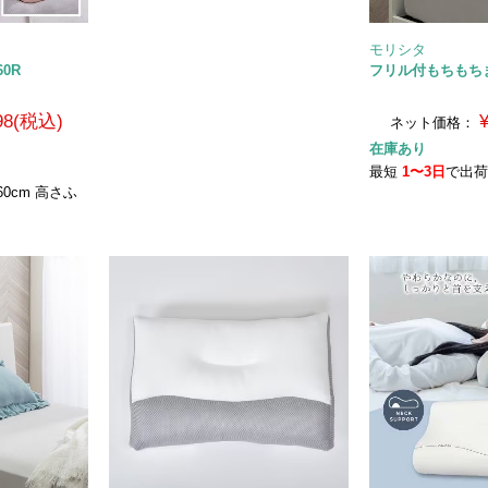
モリシタ
0R
フリル付もちもちま
298(税込)
ネット価格：
在庫あり
最短
1〜3日
で出
0cm 高さふ