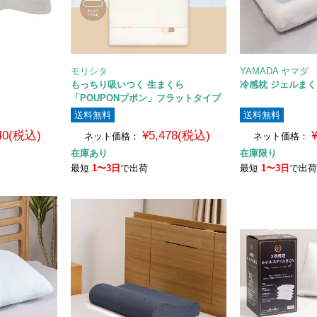
モリシタ
YAMADA ヤマダ
もっちり吸いつく 生まくら
冷感枕 ジェルまくら
「POUPONプポン」フラットタイプ
送料無料
送料無料
240(税込)
¥5,478(税込)
ネット価格：
ネット価格：
在庫あり
在庫限り
最短
1〜3日
で出荷
最短
1〜3日
で出