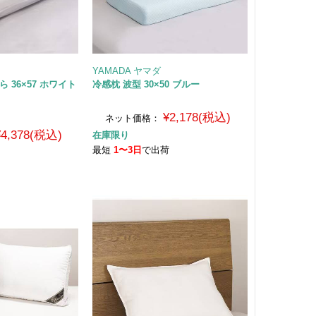
YAMADA ヤマダ
 36×57 ホワイト
冷感枕 波型 30×50 ブルー
¥2,178(税込)
ネット価格：
¥4,378(税込)
在庫限り
最短
1〜3日
で出荷
荷