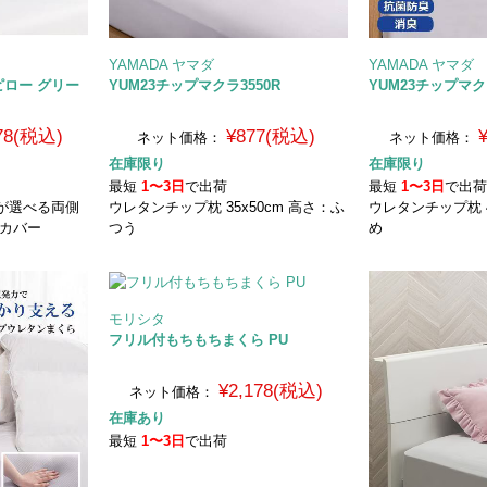
YAMADA ヤマダ
YAMADA ヤマダ
ロー グリー
YUM23チップマクラ3550R
YUM23チップマク
178(税込)
¥877(税込)
ネット価格：
ネット価格：
在庫限り
在庫限り
最短
1〜3日
で出荷
最短
1〜3日
で出
が選べる両側
ウレタンチップ枕 35x50cm 高さ：ふ
ウレタンチップ枕 4
るカバー
つう
め
モリシタ
フリル付もちもちまくら PU
¥2,178(税込)
ネット価格：
在庫あり
最短
1〜3日
で出荷