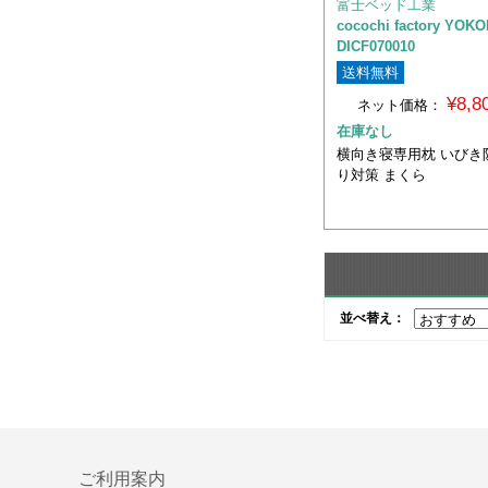
富士ベッド工業
cocochi factory YOK
DICF070010
送料無料
¥8,
ネット価格：
在庫なし
横向き寝専用枕 いびき
り対策 まくら
並べ替え：
ご利用案内