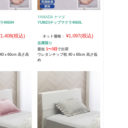
YAMADA ヤマダ
ラ4060H
YUM23チップマクラ4060L
¥1,408(税込)
¥1,097(税込)
ネット価格：
在庫限り
荷
最短
1〜3日
で出荷
0ｘ60cm 高さ高
ウレタンチップ枕 40ｘ60cm 高さ低
め