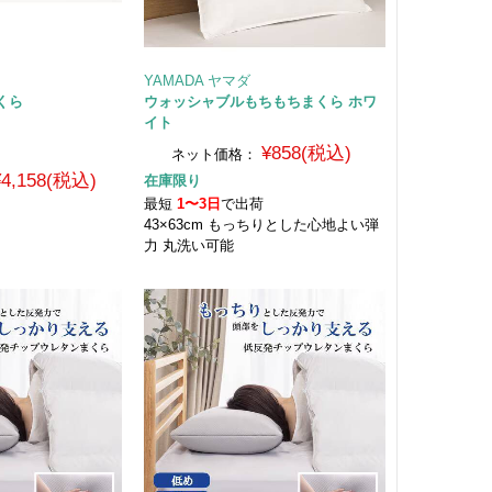
YAMADA ヤマダ
くら
ウォッシャブルもちもちまくら ホワ
イト
¥858(税込)
ネット価格：
¥4,158(税込)
在庫限り
最短
1〜3日
で出荷
43×63cm もっちりとした心地よい弾
荷
力 丸洗い可能