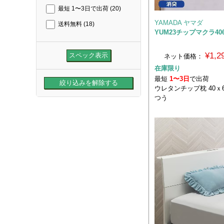
最短 1〜3日で出荷
(20)
YAMADA ヤマダ
送料無料
(18)
YUM23チップマクラ406
¥1,
ネット価格：
在庫限り
最短
1〜3日
で出荷
ウレタンチップ枕 40ｘ6
つう