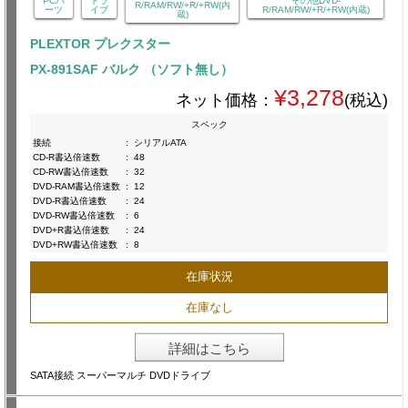
PCパ
ドラ
その他DVD-
R/RAM/RW/+R/+RW(内
ーツ
イブ
R/RAM/RW/+R/+RW(内蔵)
蔵)
PLEXTOR プレクスター
PX-891SAF バルク （ソフト無し）
¥3,278
ネット価格：
(税込)
スペック
接続
:
シリアルATA
CD-R書込倍速数
:
48
CD-RW書込倍速数
:
32
DVD-RAM書込倍速数
:
12
DVD-R書込倍速数
:
24
DVD-RW書込倍速数
:
6
DVD+R書込倍速数
:
24
DVD+RW書込倍速数
:
8
在庫状況
在庫なし
詳細はこちら
SATA接続 スーパーマルチ DVDドライブ