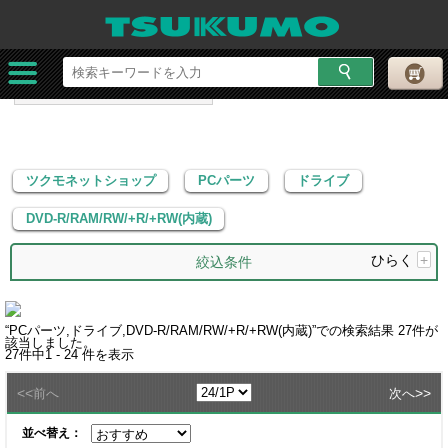
ツクモネットショップ
PCパーツ
ドライブ
DVD-R/RAM/RW/+R/+RW(内蔵)
ツクモネットショップ
PCパーツ
ドライブ
DVD-R/RAM/RW/+R/+RW(内蔵)
ひらく
+
絞込条件
“
PCパーツ,ドライブ,DVD-R/RAM/RW/+R/+RW(内蔵)
”での検索結果
27
件が
該当しました。
27
件中
1 - 24
件を表示
<<
>>
前へ
次へ
並べ替え：