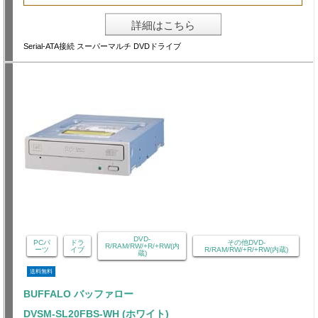
詳細はこちら
Serial-ATA接続 スーパーマルチ DVDドライブ
DVD-
PCパ
ドラ
その他DVD-
R/RAM/RW/+R/+RW(内
ーツ
イブ
R/RAM/RW/+R/+RW(内蔵)
蔵)
送料無料
BUFFALO バッファロー
DVSM-SL20FBS-WH (ホワイト)