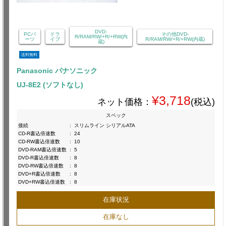
DVD-
PCパ
ドラ
その他DVD-
R/RAM/RW/+R/+RW(内
ーツ
イブ
R/RAM/RW/+R/+RW(内蔵)
蔵)
送料無料
Panasonic パナソニック
UJ-8E2 (ソフトなし)
¥3,718
ネット価格：
(税込)
スペック
接続
:
スリムライン シリアルATA
CD-R書込倍速数
:
24
CD-RW書込倍速数
:
10
DVD-RAM書込倍速数
:
5
DVD-R書込倍速数
:
8
DVD-RW書込倍速数
:
8
DVD+R書込倍速数
:
8
DVD+RW書込倍速数
:
8
在庫状況
在庫なし