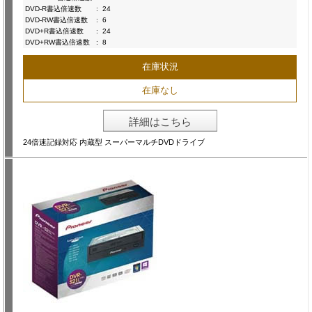
DVD-R書込倍速数
:
24
DVD-RW書込倍速数
:
6
DVD+R書込倍速数
:
24
DVD+RW書込倍速数
:
8
在庫状況
在庫なし
詳細はこちら
24倍速記録対応 内蔵型 スーパーマルチDVDドライブ