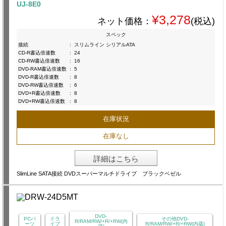
UJ-8E0
¥3,278
ネット価格：
(税込)
スペック
接続
:
スリムライン シリアルATA
CD-R書込倍速数
:
24
CD-RW書込倍速数
:
16
DVD-RAM書込倍速数
:
5
DVD-R書込倍速数
:
8
DVD-RW書込倍速数
:
6
DVD+R書込倍速数
:
8
DVD+RW書込倍速数
:
8
在庫状況
在庫なし
詳細はこちら
SlimLine SATA接続 DVDスーパーマルチドライブ ブラックベゼル
DVD-
PCパ
ドラ
その他DVD-
R/RAM/RW/+R/+RW(内
ーツ
イブ
R/RAM/RW/+R/+RW(内蔵)