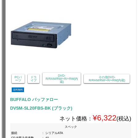
DVD-
PCパ
ドラ
その他DVD-
R/RAM/RW/+R/+RW(内
ーツ
イブ
R/RAM/RW/+R/+RW(内蔵)
蔵)
送料無料
BUFFALO バッファロー
DVSM-SL20FBS-BK (ブラック)
¥6,322
ネット価格：
(税込)
スペック
接続
:
シリアルATA
CD-R書込倍速数
:
40