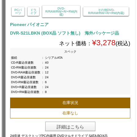
DVD-
PCパ
ドラ
その他DVD-
R/RAM/RW/+R/+RW(内
ーツ
イブ
R/RAM/RW/+R/+RW(内蔵)
蔵)
Pioneer パイオニア
DVR-S21LBKN (BOX品 ソフト無し) 海外パッケージ品
¥3,278
ネット価格：
(税込)
スペック
接続
:
シリアルATA
CD-R書込倍速数
:
40
CD-RW書込倍速数
:
24
DVD-RAM書込倍速数
:
12
DVD-R書込倍速数
:
24
DVD-RW書込倍速数
:
6
DVD+R書込倍速数
:
24
DVD+RW書込倍速数
:
8
在庫状況
在庫なし
詳細はこちら
24倍速 デスクトップPC内蔵用 DVDマルチドライブ SATA BOX品