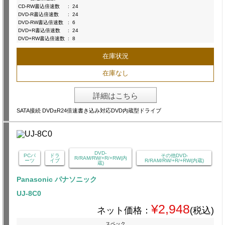
CD-RW書込倍速数
:
24
DVD-R書込倍速数
:
24
DVD-RW書込倍速数
:
6
DVD+R書込倍速数
:
24
DVD+RW書込倍速数
:
8
在庫状況
在庫なし
詳細はこちら
SATA接続 DVD±R24倍速書き込み対応DVD内蔵型ドライブ
DVD-
PCパ
ドラ
その他DVD-
R/RAM/RW/+R/+RW(内
ーツ
イブ
R/RAM/RW/+R/+RW(内蔵)
蔵)
Panasonic パナソニック
UJ-8C0
¥2,948
ネット価格：
(税込)
スペック