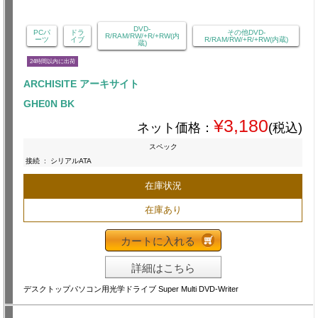
DVD-
PCパ
ドラ
その他DVD-
R/RAM/RW/+R/+RW(内
ーツ
イブ
R/RAM/RW/+R/+RW(内蔵)
蔵)
24時間以内に出荷
ARCHISITE アーキサイト
GHE0N BK
¥3,180
ネット価格：
(税込)
スペック
接続
:
シリアルATA
在庫状況
在庫あり
カートに入れる
詳細はこちら
デスクトップパソコン用光学ドライブ Super Multi DVD-Writer