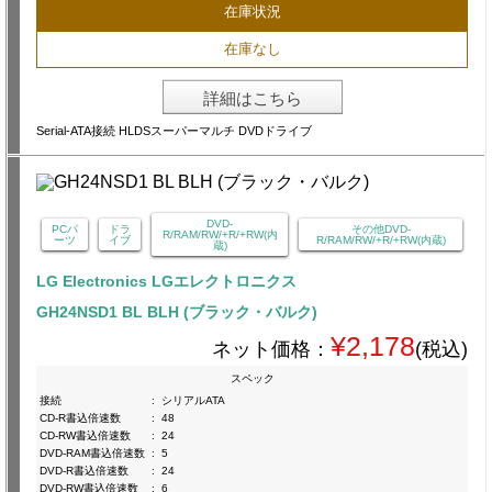
在庫状況
在庫なし
詳細はこちら
Serial-ATA接続 HLDSスーパーマルチ DVDドライブ
DVD-
PCパ
ドラ
その他DVD-
R/RAM/RW/+R/+RW(内
ーツ
イブ
R/RAM/RW/+R/+RW(内蔵)
蔵)
LG Electronics LGエレクトロニクス
GH24NSD1 BL BLH (ブラック・バルク)
¥2,178
ネット価格：
(税込)
スペック
接続
:
シリアルATA
CD-R書込倍速数
:
48
CD-RW書込倍速数
:
24
DVD-RAM書込倍速数
:
5
DVD-R書込倍速数
:
24
DVD-RW書込倍速数
:
6