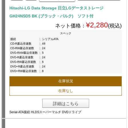
Hitachi-LG Data Storage 日立LGデータストレージ
GH24NSD5 BK (ブラック・バルク) ソフト付
¥2,280
ネット価格：
(税込)
スペック
接続
:
シリアルATA
CD-R書込倍速数
:
48
CD-RW書込倍速数
:
24
DVD-RAM書込倍速数
:
5
DVD-R書込倍速数
:
24
DVD-RW書込倍速数
:
6
DVD+R書込倍速数
:
24
DVD+RW書込倍速数
:
8
在庫状況
在庫なし
詳細はこちら
Serial-ATA接続 HLDSスーパーマルチ DVDドライブ