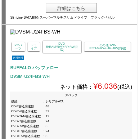
詳細はこちら
SlimLine SATA接続 スーパーマルチスリムドライブ ブラックベゼル
DVD-
PCパ
ドラ
その他DVD-
R/RAM/RW/+R/+RW(内
ーツ
イブ
R/RAM/RW/+R/+RW(内蔵)
蔵)
送料無料
BUFFALO バッファロー
DVSM-U24FBS-WH
¥6,036
ネット価格：
(税込)
スペック
接続
:
シリアルATA
CD-R書込倍速数
:
48
CD-RW書込倍速数
:
32
DVD-RAM書込倍速数
:
12
DVD-R書込倍速数
:
24
DVD-RW書込倍速数
:
6
DVD+R書込倍速数
:
24
DVD+RW書込倍速数
:
8