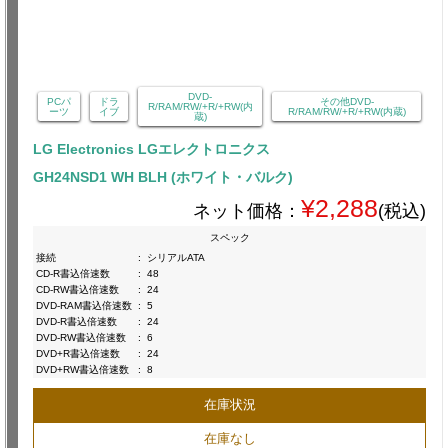
DVD-
PCパ
ドラ
その他DVD-
R/RAM/RW/+R/+RW(内
ーツ
イブ
R/RAM/RW/+R/+RW(内蔵)
蔵)
LG Electronics LGエレクトロニクス
GH24NSD1 WH BLH (ホワイト・バルク)
¥2,288
ネット価格：
(税込)
スペック
接続
:
シリアルATA
CD-R書込倍速数
:
48
CD-RW書込倍速数
:
24
DVD-RAM書込倍速数
:
5
DVD-R書込倍速数
:
24
DVD-RW書込倍速数
:
6
DVD+R書込倍速数
:
24
DVD+RW書込倍速数
:
8
在庫状況
在庫なし