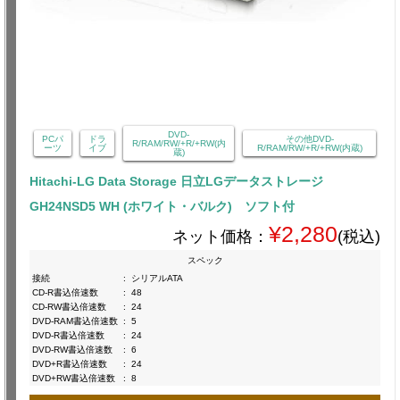
DVD-
PCパ
ドラ
その他DVD-
R/RAM/RW/+R/+RW(内
ーツ
イブ
R/RAM/RW/+R/+RW(内蔵)
蔵)
Hitachi-LG Data Storage 日立LGデータストレージ
GH24NSD5 WH (ホワイト・バルク) ソフト付
¥2,280
ネット価格：
(税込)
スペック
接続
:
シリアルATA
CD-R書込倍速数
:
48
CD-RW書込倍速数
:
24
DVD-RAM書込倍速数
:
5
DVD-R書込倍速数
:
24
DVD-RW書込倍速数
:
6
DVD+R書込倍速数
:
24
DVD+RW書込倍速数
:
8