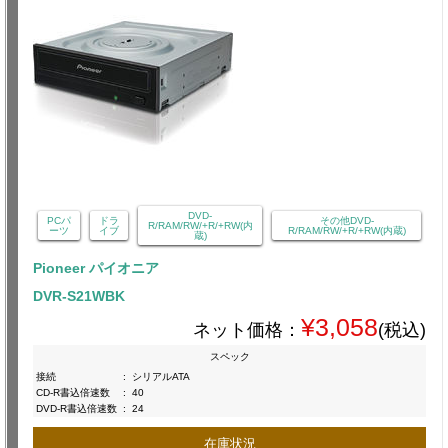
DVD-
PCパ
ドラ
その他DVD-
R/RAM/RW/+R/+RW(内
ーツ
イブ
R/RAM/RW/+R/+RW(内蔵)
蔵)
Pioneer パイオニア
DVR-S21WBK
¥3,058
ネット価格：
(税込)
スペック
接続
:
シリアルATA
CD-R書込倍速数
:
40
DVD-R書込倍速数
:
24
在庫状況