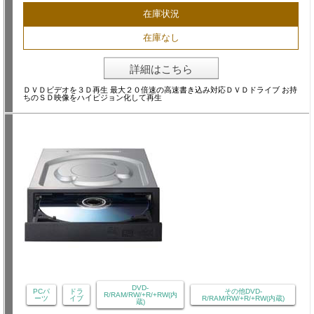
在庫状況
在庫なし
詳細はこちら
ＤＶＤビデオを３Ｄ再生 最大２０倍速の高速書き込み対応ＤＶＤドライブ お持
ちのＳＤ映像をハイビジョン化して再生
DVD-
PCパ
ドラ
その他DVD-
R/RAM/RW/+R/+RW(内
ーツ
イブ
R/RAM/RW/+R/+RW(内蔵)
蔵)