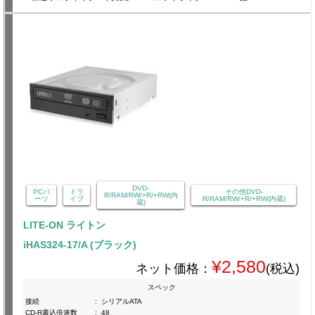
DVD-
PCパ
ドラ
その他DVD-
R/RAM/RW/+R/+RW(内
ーツ
イブ
R/RAM/RW/+R/+RW(内蔵)
蔵)
LITE-ON ライトン
iHAS324-17/A (ブラック)
¥2,580
ネット価格：
(税込)
スペック
接続
:
シリアルATA
CD-R書込倍速数
:
48