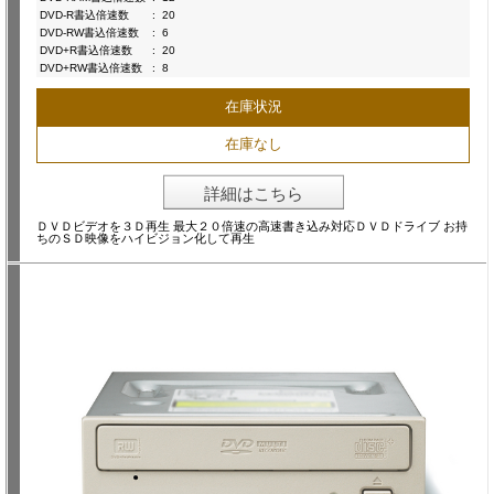
DVD-R書込倍速数
:
20
DVD-RW書込倍速数
:
6
DVD+R書込倍速数
:
20
DVD+RW書込倍速数
:
8
在庫状況
在庫なし
詳細はこちら
ＤＶＤビデオを３Ｄ再生 最大２０倍速の高速書き込み対応ＤＶＤドライブ お持
ちのＳＤ映像をハイビジョン化して再生