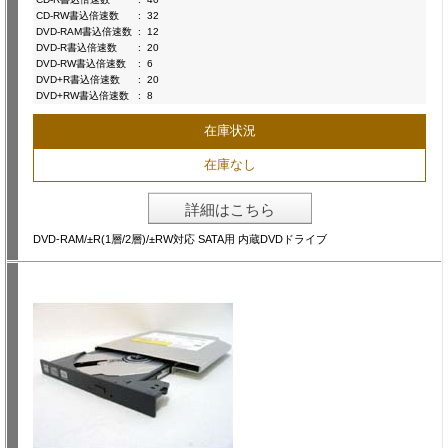
CD-RW書込倍速数
:
32
DVD-RAM書込倍速数
:
12
DVD-R書込倍速数
:
20
DVD-RW書込倍速数
:
6
DVD+R書込倍速数
:
20
DVD+RW書込倍速数
:
8
在庫状況
在庫なし
詳細はこちら
DVD-RAM/±R(1層/2層)/±RW対応 SATA用 内蔵DVDドライブ