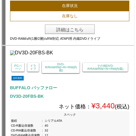
在庫状況
在庫なし
詳細はこちら
DVD-RAM/±R(1層/2層)/±RW対応 ATAPI用 内蔵DVDドライブ
DVD-
PCパ
ドラ
その他DVD-
R/RAM/RW/+R/+RW(内
ーツ
イブ
R/RAM/RW/+R/+RW(内蔵)
蔵)
送料無料
BUFFALO バッファロー
DV3D-20FBS-BK
¥3,440
ネット価格：
(税込)
スペック
接続
:
シリアルATA
CD-R書込倍速数
:
40
CD-RW書込倍速数
:
32
DVD-RAM書込倍速数
:
12