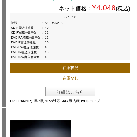
¥4,048
ネット価格：
(税込)
スペック
接続
:
シリアルATA
CD-R書込倍速数
:
40
CD-RW書込倍速数
:
32
DVD-RAM書込倍速数
:
12
DVD-R書込倍速数
:
20
DVD-RW書込倍速数
:
6
DVD+R書込倍速数
:
20
DVD+RW書込倍速数
:
8
在庫状況
在庫なし
詳細はこちら
DVD-RAM/±R(1層/2層)/±RW対応 SATA用 内蔵DVDドライブ