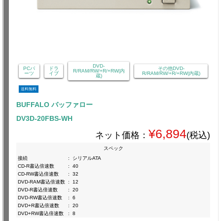
DVD-
PCパ
ドラ
その他DVD-
R/RAM/RW/+R/+RW(内
ーツ
イブ
R/RAM/RW/+R/+RW(内蔵)
蔵)
送料無料
BUFFALO バッファロー
DV3D-20FBS-WH
¥6,894
ネット価格：
(税込)
スペック
接続
:
シリアルATA
CD-R書込倍速数
:
40
CD-RW書込倍速数
:
32
DVD-RAM書込倍速数
:
12
DVD-R書込倍速数
:
20
DVD-RW書込倍速数
:
6
DVD+R書込倍速数
:
20
DVD+RW書込倍速数
:
8