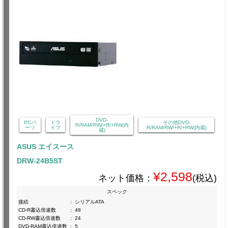
DVD-
PCパ
ドラ
その他DVD-
R/RAM/RW/+R/+RW(内
ーツ
イブ
R/RAM/RW/+R/+RW(内蔵)
蔵)
ASUS エイスース
DRW-24B5ST
¥2,598
ネット価格：
(税込)
スペック
接続
:
シリアルATA
CD-R書込倍速数
:
48
CD-RW書込倍速数
:
24
DVD-RAM書込倍速数
:
5