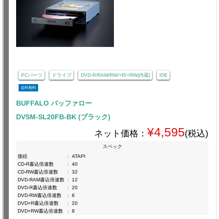
PCパーツ
ドライブ
DVD-R/RAM/RW/+R/+RW(内蔵)
IDE
送料無料
BUFFALO バッファロー
DVSM-SL20FB-BK (ブラック)
¥4,595
ネット価格：
(税込)
スペック
接続
:
ATAPI
CD-R書込倍速数
:
40
CD-RW書込倍速数
:
32
DVD-RAM書込倍速数
:
12
DVD-R書込倍速数
:
20
DVD-RW書込倍速数
:
6
DVD+R書込倍速数
:
20
DVD+RW書込倍速数
:
8