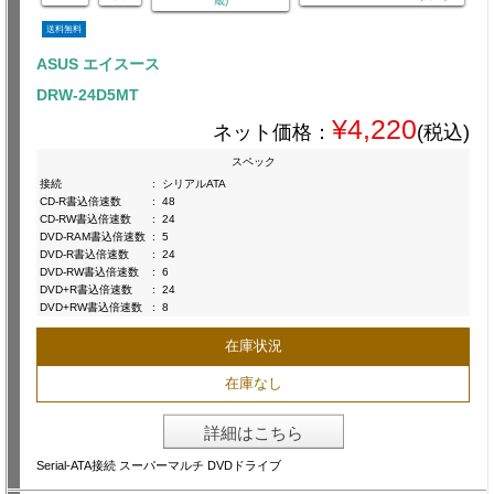
蔵)
送料無料
ASUS エイスース
DRW-24D5MT
¥4,220
ネット価格：
(税込)
スペック
接続
:
シリアルATA
CD-R書込倍速数
:
48
CD-RW書込倍速数
:
24
DVD-RAM書込倍速数
:
5
DVD-R書込倍速数
:
24
DVD-RW書込倍速数
:
6
DVD+R書込倍速数
:
24
DVD+RW書込倍速数
:
8
在庫状況
在庫なし
詳細はこちら
Serial-ATA接続 スーパーマルチ DVDドライブ