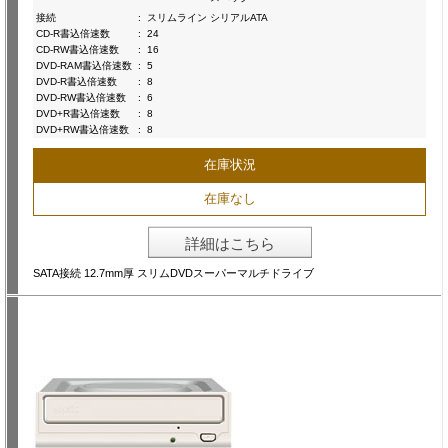
接続
:
スリムライン シリアルATA
CD-R書込倍速数
:
24
CD-RW書込倍速数
:
16
DVD-RAM書込倍速数
:
5
DVD-R書込倍速数
:
8
DVD-RW書込倍速数
:
6
DVD+R書込倍速数
:
8
DVD+RW書込倍速数
:
8
在庫状況
在庫なし
詳細はこちら
SATA接続 12.7mm厚 スリムDVDスーパーマルチドライブ