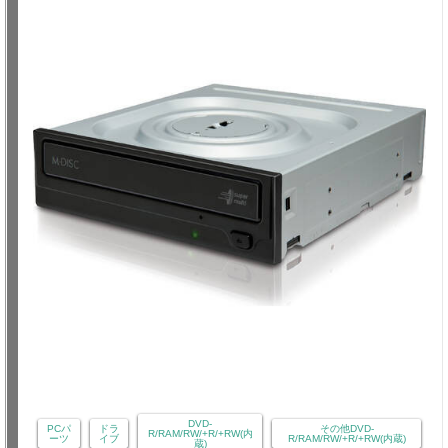
DVD-
PCパ
ドラ
その他DVD-
R/RAM/RW/+R/+RW(内
ーツ
イブ
R/RAM/RW/+R/+RW(内蔵)
蔵)