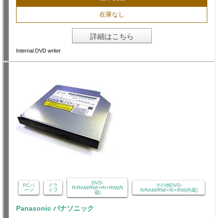
在庫なし
詳細はこちら
Internal DVD writer
DVD-
PCパ
ドラ
その他DVD-
R/RAM/RW/+R/+RW(内
ーツ
イブ
R/RAM/RW/+R/+RW(内蔵)
蔵)
Panasonic パナソニック