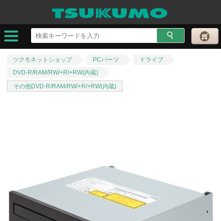
ツクモネットショップ
PCパーツ
ドライブ
DVD-R/RAM/RW/+R/+RW(内蔵)
その他DVD-R/RAM/RW/+R/+RW(内蔵)