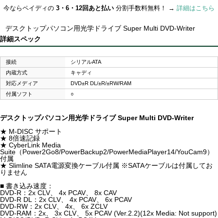
今ならペイディの
3・6・12回あと払い
分割手数料無料！ →
詳細はこちら
デスクトップパソコン用光学ドライブ Super Multi DVD-Writer
詳細スペック
接続
シリアルATA
内蔵方式
キャディ
対応メディア
DVD±R DL/±R/±RW/RAM
付属ソフト
○
デスクトップパソコン用光学ドライブ Super Multi DVD-Writer
★ M-DISC サポート
★ 8倍速記録
★ CyberLink Media
Suite（Power2Go8/PowerBackup2/PowerMediaPlayer14/YouCam9）
付属
★ Slimline SATA電源変換ケーブル付属 ※SATAケーブルは付属してお
りません
■ 書き込み速度：
DVD-R：2x CLV、 4x PCAV、 8x CAV
DVD-R DL：2x CLV、 4x PCAV、 6x PCAV
DVD-RW：2x CLV、 4x、 6x ZCLV
DVD-RAM：2x、 3x CLV、 5x PCAV (Ver.2.2)(12x Media: Not support)