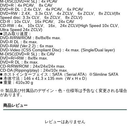
M-DISC(DVD+R SL)：4x PCAV
DVD+R：4x PCAV、 8x CAV
DVD+R DL：2.4x CLV、 4x PCAV、 6x PCAV
DVD+RW：2.4X、 3.3x CLV、 4x ZCLV、 6x ZCLV、 8x ZCLV(8x
Speed disc: 3.3x CLV、 6x ZCLV、 8x ZCLV)
CD-R：10x CLV、 16x PCAV、 24x CAV
CD-RW：4x、 10x CLV、 16x、 24x ZCLV(High Speed 10x CLV、
Ultra Speed 24x ZCLV)
■ 読み取り速度：
DVD-R/RW/ROM：8x/8x/8x max.
DVD-R DL：8x max.
DVD-RAM (Ver.2.2)：6x max.
DVD-Video (CSS Compliant Disc)：4x max. (Single/Dual layer)
M-DISC(DVD+R SL)：8x CAV
DVD+R/+RW：8x/8x max.
DVD+R DL：8x max.
CD-R/RW/ROM：24x/24x/24x max.
CD-DA (Ripping/play)：24x/10x max.
■ ホストインターフェイス：SATA（Serial ATA）※Slimline SATA
■ 本体寸法：146 x 41.3 x 135 mm（W x H x D）
■ 重量：410±30 g
※ 製品及び付属品のデザイン・色・仕様等は予告なく変更される場合
があります。
商品レビュー
レビューはありません