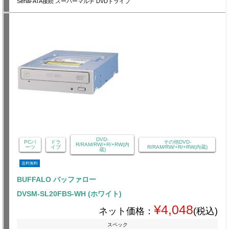
Serial-ATA接続 スーパーマルチ DVDドライブ
DVD-
PCパ
ドラ
その他DVD-
R/RAM/RW/+R/+RW(内
ーツ
イブ
R/RAM/RW/+R/+RW(内蔵)
蔵)
送料無料
BUFFALO バッファロー
DVSM-SL20FBS-WH (ホワイト)
¥4,048
ネット価格：
(税込)
スペック