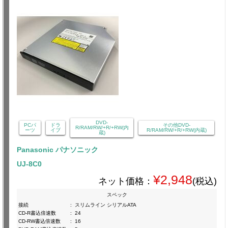
DVD-
PCパ
ドラ
その他DVD-
R/RAM/RW/+R/+RW(内
ーツ
イブ
R/RAM/RW/+R/+RW(内蔵)
蔵)
Panasonic パナソニック
UJ-8C0
¥2,948
ネット価格：
(税込)
スペック
接続
:
スリムライン シリアルATA
CD-R書込倍速数
:
24
CD-RW書込倍速数
:
16