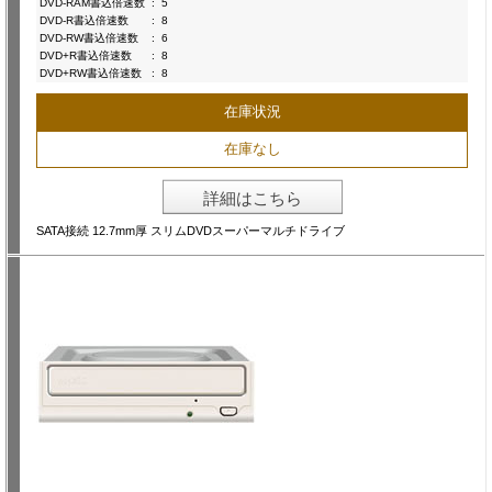
DVD-RAM書込倍速数
:
5
DVD-R書込倍速数
:
8
DVD-RW書込倍速数
:
6
DVD+R書込倍速数
:
8
DVD+RW書込倍速数
:
8
在庫状況
在庫なし
詳細はこちら
SATA接続 12.7mm厚 スリムDVDスーパーマルチドライブ