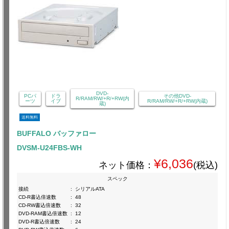
DVD-
PCパ
ドラ
その他DVD-
R/RAM/RW/+R/+RW(内
ーツ
イブ
R/RAM/RW/+R/+RW(内蔵)
蔵)
送料無料
BUFFALO バッファロー
DVSM-U24FBS-WH
¥6,036
ネット価格：
(税込)
スペック
接続
:
シリアルATA
CD-R書込倍速数
:
48
CD-RW書込倍速数
:
32
DVD-RAM書込倍速数
:
12
DVD-R書込倍速数
:
24