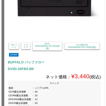
DVD-
PCパ
ドラ
その他DVD-
R/RAM/RW/+R/+RW(内
ーツ
イブ
R/RAM/RW/+R/+RW(内蔵)
蔵)
送料無料
BUFFALO バッファロー
DV3D-20FBS-BK
¥3,440
ネット価格：
(税込)
スペック
接続
:
シリアルATA
CD-R書込倍速数
:
40
CD-RW書込倍速数
:
32
DVD-RAM書込倍速数
:
12
DVD-R書込倍速数
:
20