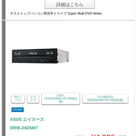
詳細はこちら
デスクトップパソコン用光学ドライブ Super Multi DVD-Writer
DVD-
PCパ
ドラ
その他DVD-
R/RAM/RW/+R/+RW(内
ーツ
イブ
R/RAM/RW/+R/+RW(内蔵)
蔵)
送料無料
ASUS エイスース
DRW-24D5MT