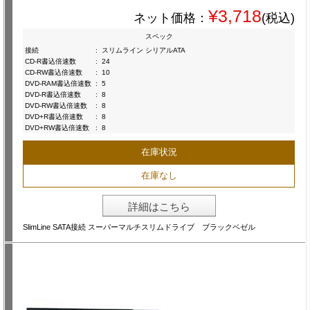
¥3,718
ネット価格：
(税込)
スペック
接続
:
スリムライン シリアルATA
CD-R書込倍速数
:
24
CD-RW書込倍速数
:
10
DVD-RAM書込倍速数
:
5
DVD-R書込倍速数
:
8
DVD-RW書込倍速数
:
8
DVD+R書込倍速数
:
8
DVD+RW書込倍速数
:
8
在庫状況
在庫なし
詳細はこちら
SlimLine SATA接続 スーパーマルチスリムドライブ ブラックベゼル