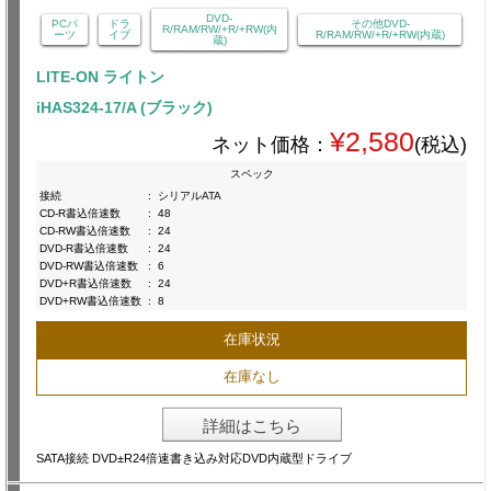
DVD-
PCパ
ドラ
その他DVD-
R/RAM/RW/+R/+RW(内
ーツ
イブ
R/RAM/RW/+R/+RW(内蔵)
蔵)
LITE-ON ライトン
iHAS324-17/A (ブラック)
¥2,580
ネット価格：
(税込)
スペック
接続
:
シリアルATA
CD-R書込倍速数
:
48
CD-RW書込倍速数
:
24
DVD-R書込倍速数
:
24
DVD-RW書込倍速数
:
6
DVD+R書込倍速数
:
24
DVD+RW書込倍速数
:
8
在庫状況
在庫なし
詳細はこちら
SATA接続 DVD±R24倍速書き込み対応DVD内蔵型ドライブ