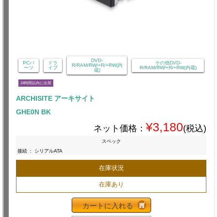
DVD-
PCパ
ドラ
その他DVD-
R/RAM/RW/+R/+RW(内
ーツ
イブ
R/RAM/RW/+R/+RW(内蔵)
蔵)
24時間以内に出荷
ARCHISITE アーキサイト
GHE0N BK
¥3,180
ネット価格：
(税込)
スペック
接続
:
シリアルATA
在庫状況
在庫あり
カートに入れる