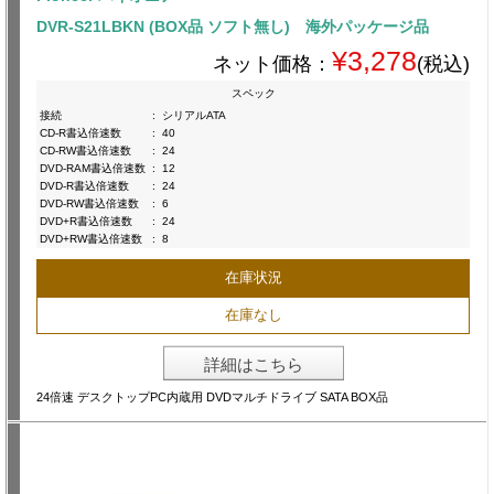
DVR-S21LBKN (BOX品 ソフト無し) 海外パッケージ品
¥3,278
ネット価格：
(税込)
スペック
接続
:
シリアルATA
CD-R書込倍速数
:
40
CD-RW書込倍速数
:
24
DVD-RAM書込倍速数
:
12
DVD-R書込倍速数
:
24
DVD-RW書込倍速数
:
6
DVD+R書込倍速数
:
24
DVD+RW書込倍速数
:
8
在庫状況
在庫なし
詳細はこちら
24倍速 デスクトップPC内蔵用 DVDマルチドライブ SATA BOX品