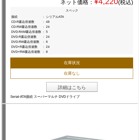
¥4,220
ネット価格：
(税込)
スペック
接続
:
シリアルATA
CD-R書込倍速数
:
48
CD-RW書込倍速数
:
24
DVD-RAM書込倍速数
:
5
DVD-R書込倍速数
:
24
DVD-RW書込倍速数
:
6
DVD+R書込倍速数
:
24
DVD+RW書込倍速数
:
8
在庫状況
在庫なし
詳細はこちら
Serial-ATA接続 スーパーマルチ DVDドライブ