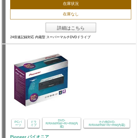
在庫状況
在庫なし
詳細はこちら
24倍速記録対応 内蔵型 スーパーマルチDVDドライブ
DVD-
PCパ
ドラ
その他DVD-
R/RAM/RW/+R/+RW(内
ーツ
イブ
R/RAM/RW/+R/+RW(内蔵)
蔵)
Pioneer パイオニア