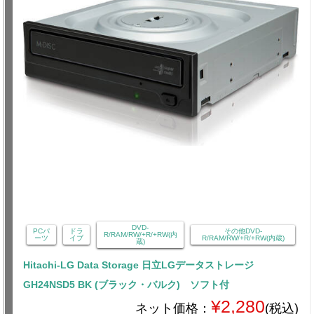
DVD-
PCパ
ドラ
その他DVD-
R/RAM/RW/+R/+RW(内
ーツ
イブ
R/RAM/RW/+R/+RW(内蔵)
蔵)
Hitachi-LG Data Storage 日立LGデータストレージ
GH24NSD5 BK (ブラック・バルク) ソフト付
¥2,280
ネット価格：
(税込)