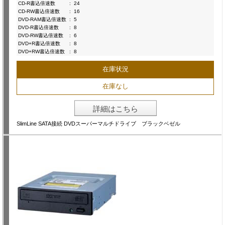
CD-R書込倍速数
:
24
CD-RW書込倍速数
:
16
DVD-RAM書込倍速数
:
5
DVD-R書込倍速数
:
8
DVD-RW書込倍速数
:
6
DVD+R書込倍速数
:
8
DVD+RW書込倍速数
:
8
在庫状況
在庫なし
詳細はこちら
SlimLine SATA接続 DVDスーパーマルチドライブ ブラックベゼル