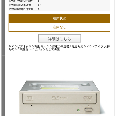
DVD-RW書込倍速数
:
6
DVD+R書込倍速数
:
20
DVD+RW書込倍速数
:
8
在庫状況
在庫なし
詳細はこちら
ＤＶＤビデオを３Ｄ再生 最大２０倍速の高速書き込み対応ＤＶＤドライブ お持
ちのＳＤ映像をハイビジョン化して再生