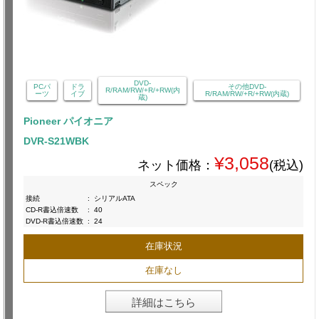
DVD-
PCパ
ドラ
その他DVD-
R/RAM/RW/+R/+RW(内
ーツ
イブ
R/RAM/RW/+R/+RW(内蔵)
蔵)
Pioneer パイオニア
DVR-S21WBK
¥3,058
ネット価格：
(税込)
スペック
接続
:
シリアルATA
CD-R書込倍速数
:
40
DVD-R書込倍速数
:
24
在庫状況
在庫なし
詳細はこちら