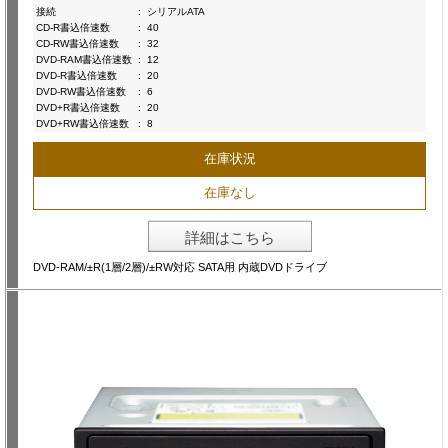
接続
:
シリアルATA
CD-R書込倍速数
:
40
CD-RW書込倍速数
:
32
DVD-RAM書込倍速数
:
12
DVD-R書込倍速数
:
20
DVD-RW書込倍速数
:
6
DVD+R書込倍速数
:
20
DVD+RW書込倍速数
:
8
在庫状況
在庫なし
詳細はこちら
DVD-RAM/±R(1層/2層)/±RW対応 SATA用 内蔵DVDドライブ