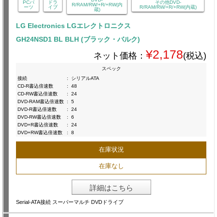
PCパ
ドラ
その他DVD-
R/RAM/RW/+R/+RW(内
ーツ
イブ
R/RAM/RW/+R/+RW(内蔵)
蔵)
LG Electronics LGエレクトロニクス
GH24NSD1 BL BLH (ブラック・バルク)
¥2,178
ネット価格：
(税込)
スペック
接続
:
シリアルATA
CD-R書込倍速数
:
48
CD-RW書込倍速数
:
24
DVD-RAM書込倍速数
:
5
DVD-R書込倍速数
:
24
DVD-RW書込倍速数
:
6
DVD+R書込倍速数
:
24
DVD+RW書込倍速数
:
8
在庫状況
在庫なし
詳細はこちら
Serial-ATA接続 スーパーマルチ DVDドライブ