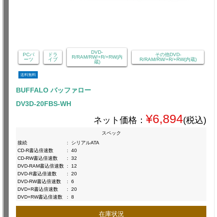
DVD-
PCパ
ドラ
その他DVD-
R/RAM/RW/+R/+RW(内
ーツ
イブ
R/RAM/RW/+R/+RW(内蔵)
蔵)
送料無料
BUFFALO バッファロー
DV3D-20FBS-WH
¥6,894
ネット価格：
(税込)
スペック
接続
:
シリアルATA
CD-R書込倍速数
:
40
CD-RW書込倍速数
:
32
DVD-RAM書込倍速数
:
12
DVD-R書込倍速数
:
20
DVD-RW書込倍速数
:
6
DVD+R書込倍速数
:
20
DVD+RW書込倍速数
:
8
在庫状況