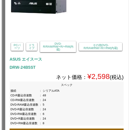
DVD-
PCパ
ドラ
その他DVD-
R/RAM/RW/+R/+RW(内
ーツ
イブ
R/RAM/RW/+R/+RW(内蔵)
蔵)
ASUS エイスース
DRW-24B5ST
¥2,598
ネット価格：
(税込)
スペック
接続
:
シリアルATA
CD-R書込倍速数
:
48
CD-RW書込倍速数
:
24
DVD-RAM書込倍速数
:
5
DVD-R書込倍速数
:
24
DVD-RW書込倍速数
:
6
DVD+R書込倍速数
:
24
DVD+RW書込倍速数
:
8