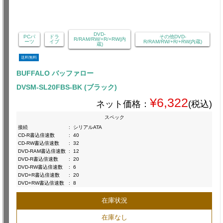
DVD-
PCパ
ドラ
その他DVD-
R/RAM/RW/+R/+RW(内
ーツ
イブ
R/RAM/RW/+R/+RW(内蔵)
蔵)
送料無料
BUFFALO バッファロー
DVSM-SL20FBS-BK (ブラック)
¥6,322
ネット価格：
(税込)
スペック
接続
:
シリアルATA
CD-R書込倍速数
:
40
CD-RW書込倍速数
:
32
DVD-RAM書込倍速数
:
12
DVD-R書込倍速数
:
20
DVD-RW書込倍速数
:
6
DVD+R書込倍速数
:
20
DVD+RW書込倍速数
:
8
在庫状況
在庫なし