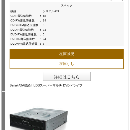
スペック
接続
:
シリアルATA
CD-R書込倍速数
:
48
CD-RW書込倍速数
:
24
DVD-RAM書込倍速数
:
5
DVD-R書込倍速数
:
24
DVD-RW書込倍速数
:
6
DVD+R書込倍速数
:
24
DVD+RW書込倍速数
:
8
在庫状況
在庫なし
詳細はこちら
Serial-ATA接続 HLDSスーパーマルチ DVDドライブ