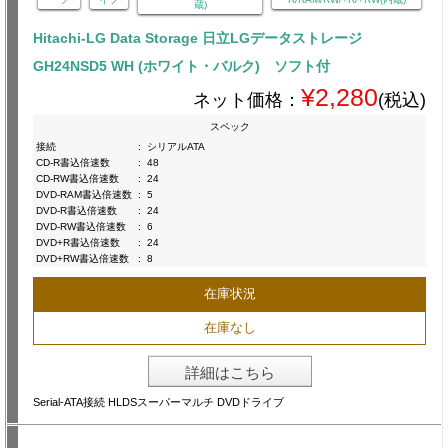
蔵)
Hitachi-LG Data Storage 日立LGデータストレージ
GH24NSD5 WH (ホワイト・バルク) ソフト付
¥2,280
ネット価格：
(税込)
スペック
接続
:
シリアルATA
CD-R書込倍速数
:
48
CD-RW書込倍速数
:
24
DVD-RAM書込倍速数
:
5
DVD-R書込倍速数
:
24
DVD-RW書込倍速数
:
6
DVD+R書込倍速数
:
24
DVD+RW書込倍速数
:
8
在庫状況
在庫なし
詳細はこちら
Serial-ATA接続 HLDSスーパーマルチ DVDドライブ