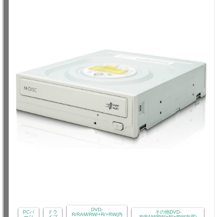
DVD-
PCパ
ドラ
その他DVD-
R/RAM/RW/+R/+RW(内
ーツ
イブ
R/RAM/RW/+R/+RW(内蔵)