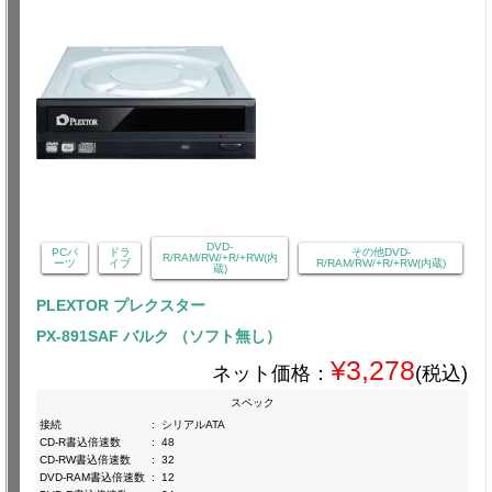
DVD-
PCパ
ドラ
その他DVD-
R/RAM/RW/+R/+RW(内
ーツ
イブ
R/RAM/RW/+R/+RW(内蔵)
蔵)
PLEXTOR プレクスター
PX-891SAF バルク （ソフト無し）
¥3,278
ネット価格：
(税込)
スペック
接続
:
シリアルATA
CD-R書込倍速数
:
48
CD-RW書込倍速数
:
32
DVD-RAM書込倍速数
:
12