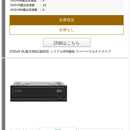
DVD-RW書込倍速数
:
6
DVD+R書込倍速数
:
24
DVD+RW書込倍速数
:
8
在庫状況
在庫なし
詳細はこちら
DVD±R DL最大8倍記録対応 シリアルATA接続 スーパーマルチドライブ
DVD-