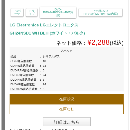
DVD-
PCパ
ドラ
その他DVD-
R/RAM/RW/+R/+RW(内
ーツ
イブ
R/RAM/RW/+R/+RW(内蔵)
蔵)
LG Electronics LGエレクトロニクス
GH24NSD1 WH BLH (ホワイト・バルク)
¥2,288
ネット価格：
(税込)
スペック
接続
:
シリアルATA
CD-R書込倍速数
:
48
CD-RW書込倍速数
:
24
DVD-RAM書込倍速数
:
5
DVD-R書込倍速数
:
24
DVD-RW書込倍速数
:
6
DVD+R書込倍速数
:
24
DVD+RW書込倍速数
:
8
在庫状況
在庫なし
詳細はこちら