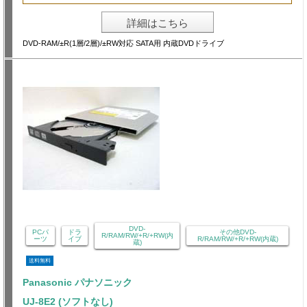
詳細はこちら
DVD-RAM/±R(1層/2層)/±RW対応 SATA用 内蔵DVDドライブ
DVD-
PCパ
ドラ
その他DVD-
R/RAM/RW/+R/+RW(内
ーツ
イブ
R/RAM/RW/+R/+RW(内蔵)
蔵)
送料無料
Panasonic パナソニック
UJ-8E2 (ソフトなし)