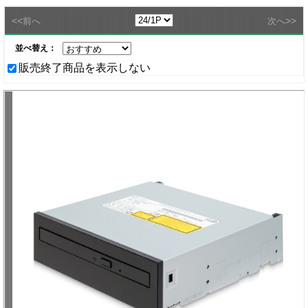
<<
>>
前へ
次へ
並べ替え：
販売終了商品を表示しない