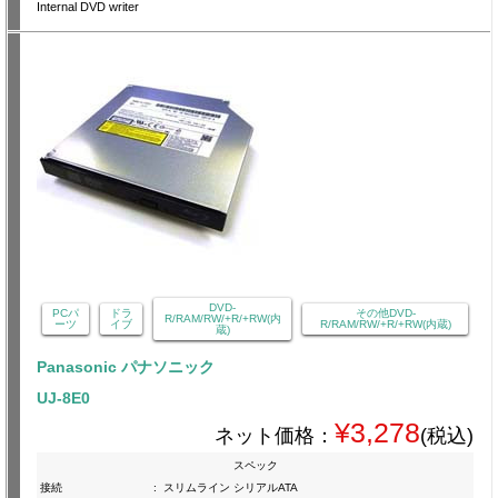
Internal DVD writer
DVD-
PCパ
ドラ
その他DVD-
R/RAM/RW/+R/+RW(内
ーツ
イブ
R/RAM/RW/+R/+RW(内蔵)
蔵)
Panasonic パナソニック
UJ-8E0
¥3,278
ネット価格：
(税込)
スペック
接続
:
スリムライン シリアルATA