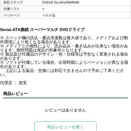
対応メディア
DVD±R DL/±R/±RW/RAM
付属ソフト
○
パッケージ
バルク品
Serial-ATA接続 スーパーマルチ DVDドライブ
※ スペック欄の読込・書込倍速数は最大値であり、メディアおよび動
作環境により低くなる場合があります。
※ メディアとの相性により、読み込み・書き込みが出来ない場合があ
ります。相性問題は保証の対象外となります。
※ 製品及び付属品のデザイン・色・仕様等は予告なく変更される場合
があります。
※ ソフトが付属している場合、出荷時期によりバージョンが異なる場
合があります。
上記による返品・交換には対応できませんので予めご了承くださ
い。
代理店 ： 恵安
商品レビュー
レビューはありません
商品レビューを書く