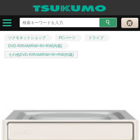
ツクモネットショップ
PCパーツ
ドライブ
DVD-R/RAM/RW/+R/+RW(内蔵)
その他DVD-R/RAM/RW/+R/+RW(内蔵)