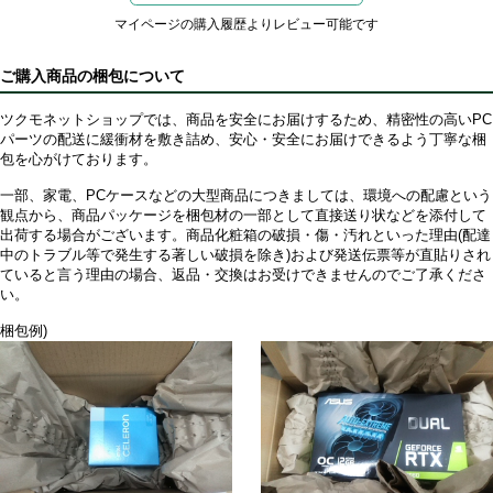
マイページの購入履歴よりレビュー可能です
ご購入商品の梱包について
ツクモネットショップでは、商品を安全にお届けするため、精密性の高いPC
パーツの配送に緩衝材を敷き詰め、安心・安全にお届けできるよう丁寧な梱
包を心がけております。
一部、家電、PCケースなどの大型商品につきましては、環境への配慮という
観点から、商品パッケージを梱包材の一部として直接送り状などを添付して
出荷する場合がございます。商品化粧箱の破損・傷・汚れといった理由(配達
中のトラブル等で発生する著しい破損を除き)および発送伝票等が直貼りされ
ていると言う理由の場合、返品・交換はお受けできませんのでご了承くださ
い。
梱包例)