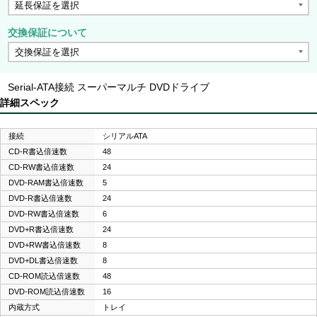
交換保証について
Serial-ATA接続 スーパーマルチ DVDドライブ
詳細スペック
接続
シリアルATA
CD-R書込倍速数
48
CD-RW書込倍速数
24
DVD-RAM書込倍速数
5
DVD-R書込倍速数
24
DVD-RW書込倍速数
6
DVD+R書込倍速数
24
DVD+RW書込倍速数
8
DVD+DL書込倍速数
8
CD-ROM読込倍速数
48
DVD-ROM読込倍速数
16
内蔵方式
トレイ