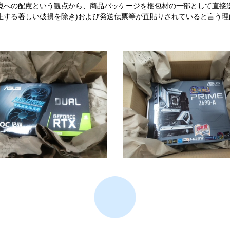
境への配慮という観点から、商品パッケージを梱包材の一部として直接
生する著しい破損を除き)および発送伝票等が直貼りされていると言う