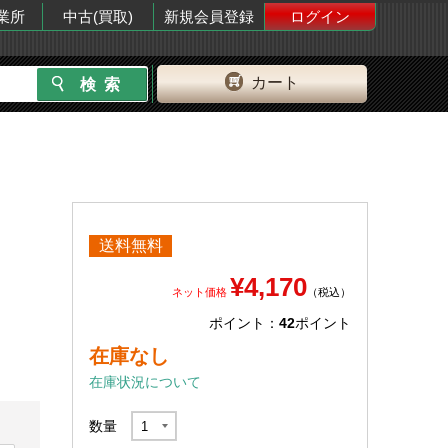
業所
中古(買取)
新規会員登録
ログイン
カート
送料無料
¥4,170
ネット価格
（税込）
ポイント：
42
ポイント
在庫なし
在庫状況について
数量