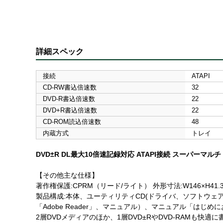
詳細スペック
接続
ATAPI
CD-RW書込倍速数
32
DVD-R書込倍速数
22
DVD+R書込倍速数
22
CD-ROM読込倍速数
48
内蔵方式
トレイ
DVD±R DL最大10倍速記録対応 ATAPI接続 スーパーマル
【その他主な仕様】
著作権保護:CPRM（リード/ライト） 外形寸法:W146×H41
製品構成:本体、ユーティリティCD(ドライバ、ソフトウェア「Roxio Eas
「Adobe Reader」、マニュアル）、マニュアル「は
2層DVDメディアのほか、1層DVD±RやDVD-RAMも