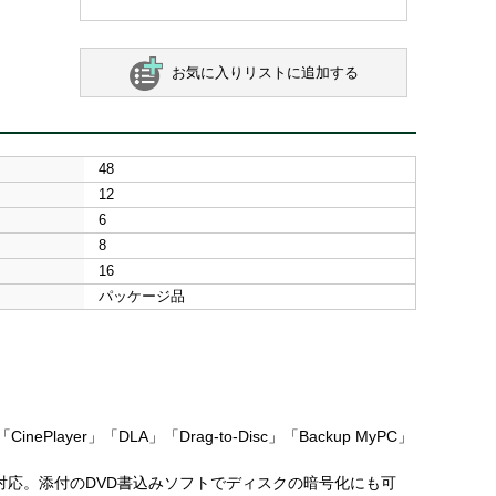
お気に入りリストに追加する
48
12
6
8
16
パッケージ品
ePlayer」「DLA」「Drag-to-Disc」「Backup MyPC」
も対応。添付のDVD書込みソフトでディスクの暗号化にも可