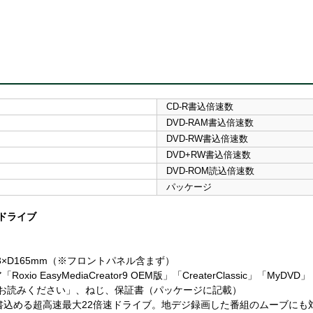
CD-R書込倍速数
DVD-RAM書込倍速数
DVD-RW書込倍速数
DVD+RW書込倍速数
DVD-ROM読込倍速数
パッケージ
チドライブ
.3×D165mm（※フロントパネル含まず）
yMediaCreator9 OEM版」「CreaterClassic」「MyDVD」「Cin
じめにお読みください」、ねじ、保証書（パッケージに記載）
快適に書込める超高速最大22倍速ドライブ。地デジ録画した番組のムーブに