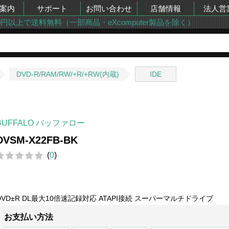
案内
サポート
お問い合わせ
店舗情報
法人営
00円以上で送料無料（一部商品・eXcomputer製品を除く）
DVD-R/RAM/RW/+R/+RW(内蔵)
IDE
BUFFALO バッファロー
DVSM-X22FB-BK
(
0
)
DVD±R DL最大10倍速記録対応 ATAPI接続 スーパーマルチドライブ
お支払い方法