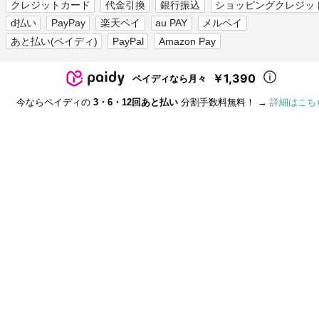
クレジットカード
代金引換
銀行振込
ショッピングクレジッ
d払い
PayPay
楽天ペイ
au PAY
メルペイ
あと払い(ペイディ)
PayPal
Amazon Pay
￥1,390
ペイディなら月々
今ならペイディの
3・6・12回あと払い
分割手数料無料！ →
詳細はこち