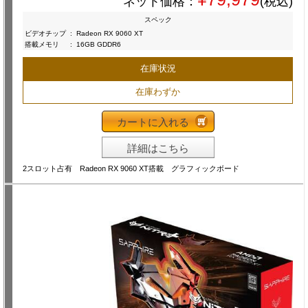
ネット価格：
(税込)
スペック
ビデオチップ
:
Radeon RX 9060 XT
搭載メモリ
:
16GB GDDR6
在庫状況
在庫わずか
カートに入れる
詳細はこちら
2スロット占有 Radeon RX 9060 XT搭載 グラフィックボード