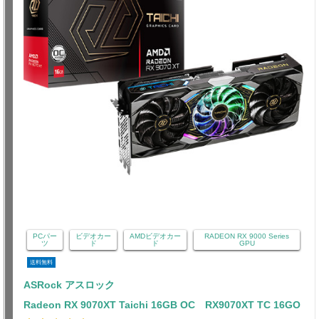
PCパー
ビデオカー
AMDビデオカー
RADEON RX 9000 Series
ツ
ド
ド
GPU
送料無料
ASRock アスロック
Radeon RX 9070XT Taichi 16GB OC RX9070XT TC 16GO