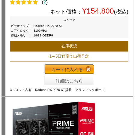
(
2
)
¥154,800
ネット価格：
(税込)
スペック
ビデオチップ
:
Radeon RX 9070 XT
コアクロック
:
3100MHz
搭載メモリ
:
16GB GDDR6
在庫状況
1～3日程度で出荷予定
カートに入れる
詳細はこちら
3スロット占有 Radeon RX 9070 XT搭載 グラフィックボード