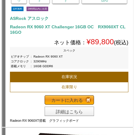
ツ
ド
ド
GPU
送料無料
24時間以内に出荷
ASRock アスロック
Radeon RX 9060 XT Challenger 16GB OC RX9060XT CL
16GO
¥89,800
ネット価格：
(税込)
スペック
ビデオチップ
:
Radeon RX 9060 XT
コアクロック
:
3290MHz
搭載メモリ
:
16GB GDDR6
在庫状況
在庫限り
カートに入れる
詳細はこちら
Radeon RX 9060XT搭載 グラフィックボード