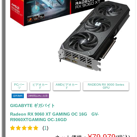
PCパー
ビデオカー
AMDビデオカー
RADEON RX 9000 Series
ツ
ド
ド
GPU
送料無料
24時間以内に出荷
GIGABYTE ギガバイト
Radeon RX 9060 XT GAMING OC 16G GV-
R9060XTGAMING OC-16GD
(
1
)
¥79,979