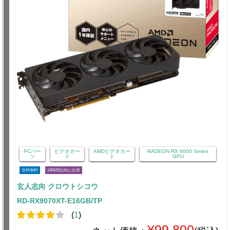
PCパー
ビデオカー
AMDビデオカー
RADEON RX 9000 Series
ツ
ド
ド
GPU
送料無料
24時間以内に出荷
玄人志向 クロウトシコウ
RD-RX9070XT-E16GB/TP
(
1
)
¥99,800