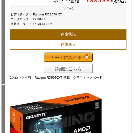
ネット価格：
(税込)
スペック
ビデオチップ
:
Radeon RX 9070 XT
コアクロック
:
2970MHz
搭載メモリ
:
16GB GDDR6
在庫状況
在庫あり
カートに入れる
詳細はこちら
2スロット占有 Radeon RX9070XT 搭載 グラフィックボード