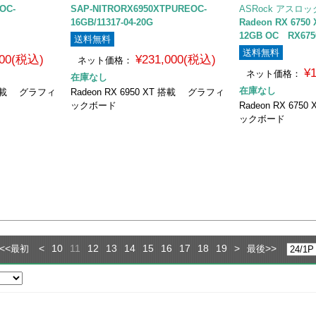
OC-
SAP-NITRORX6950XTPUREOC-
ASRock アスロッ
16GB/11317-04-20G
Radeon RX 6750 
12GB OC RX675
送料無料
送料無料
800(税込)
¥231,000(税込)
ネット価格：
¥
ネット価格：
在庫なし
在庫なし
XT 搭載 グラフィ
Radeon RX 6950 XT 搭載 グラフィ
ックボード
Radeon RX 67
ックボード
<<
<
10
11
12
13
14
15
16
17
18
19
>
>>
最初
最後