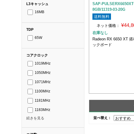
SAP-PULSERX6650XT
L3キャッシュ
8GB/11319-03-20G
16MB
送料無料
¥44,
ネット価格：
TDP
在庫なし
65W
Radeon RX 6650 
ックボード
コアクロック
1019MHz
1050MHz
1071MHz
1100MHz
1181MHz
1183MHz
並べ替え：
続きを見る