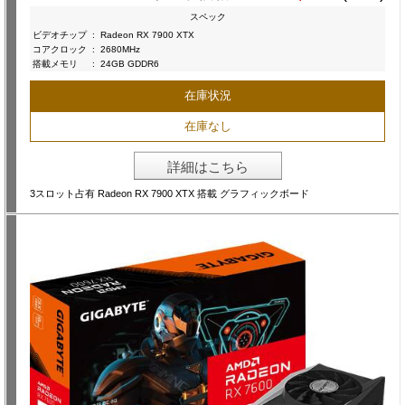
スペック
ビデオチップ
:
Radeon RX 7900 XTX
コアクロック
:
2680MHz
搭載メモリ
:
24GB GDDR6
在庫状況
在庫なし
詳細はこちら
3スロット占有 Radeon RX 7900 XTX 搭載 グラフィックボード