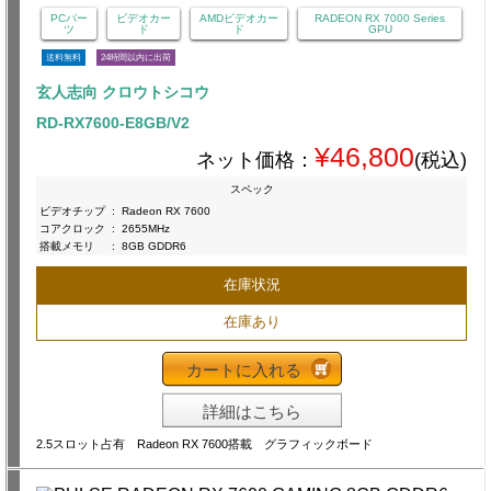
PCパー
ビデオカー
AMDビデオカー
RADEON RX 7000 Series
ツ
ド
ド
GPU
送料無料
24時間以内に出荷
玄人志向 クロウトシコウ
RD-RX7600-E8GB/V2
¥46,800
ネット価格：
(税込)
スペック
ビデオチップ
:
Radeon RX 7600
コアクロック
:
2655MHz
搭載メモリ
:
8GB GDDR6
在庫状況
在庫あり
カートに入れる
詳細はこちら
2.5スロット占有 Radeon RX 7600搭載 グラフィックボード