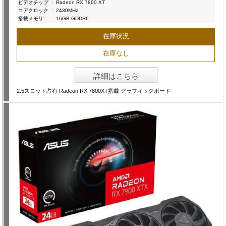
ビデオチップ
:
Radeon RX 7800 XT
コアクロック
:
2430MHz
搭載メモリ
:
16GB GDDR6
在庫状況
在庫なし
詳細はこちら
2.5スロット占有 Radeon RX 7800XT搭載 グラフィックボード