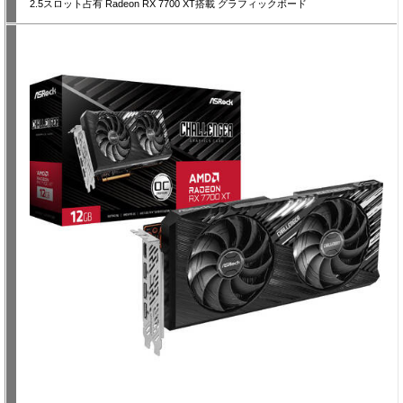
2.5スロット占有 Radeon RX 7700 XT搭載 グラフィックボード