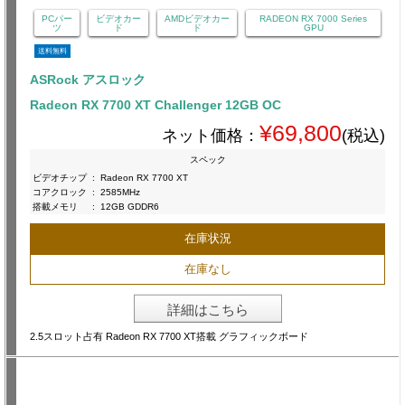
PCパー
ビデオカー
AMDビデオカー
RADEON RX 7000 Series
ツ
ド
ド
GPU
送料無料
ASRock アスロック
Radeon RX 7700 XT Challenger 12GB OC
¥69,800
ネット価格：
(税込)
スペック
ビデオチップ
:
Radeon RX 7700 XT
コアクロック
:
2585MHz
搭載メモリ
:
12GB GDDR6
在庫状況
在庫なし
詳細はこちら
2.5スロット占有 Radeon RX 7700 XT搭載 グラフィックボード