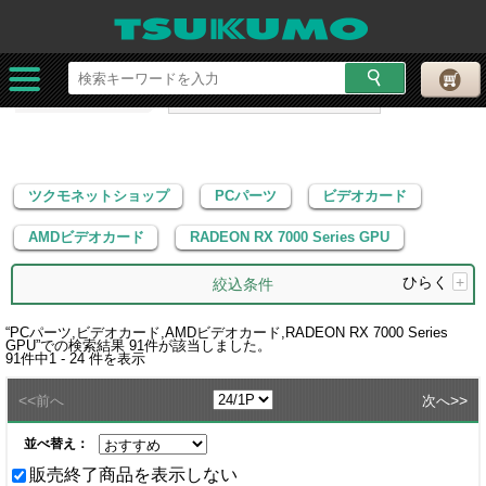
ツクモネットショップ
PCパーツ
ビデオカード
AMDビデオカード
RADEON RX 7000 Series GPU
ツクモネットショップ
PCパーツ
ビデオカード
AMDビデオカード
RADEON RX 7000 Series GPU
ひらく
+
絞込条件
“
PCパーツ,ビデオカード,AMDビデオカード,RADEON RX 7000 Series
GPU
”での検索結果
91
件が該当しました。
91
件中
1 - 24
件を表示
<<
>>
前へ
次へ
並べ替え：
販売終了商品を表示しない