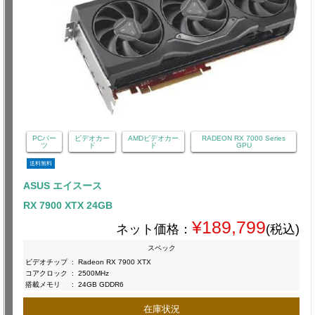
PCパー
ビデオカー
AMDビデオカー
RADEON RX 7000 Series
ツ
ド
ド
GPU
送料無料
ASUS エイスース
RX 7900 XTX 24GB
¥189,799
ネット価格：
(税込)
スペック
ビデオチップ
:
Radeon RX 7900 XTX
コアクロック
:
2500MHz
搭載メモリ
:
24GB GDDR6
在庫状況