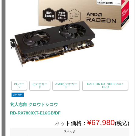
PCパー
ビデオカー
AMDビデオカー
RADEON RX 7000 Series
ツ
ド
ド
GPU
送料無料
玄人志向 クロウトシコウ
RD-RX7800XT-E16GB/DF
¥67,980
ネット価格：
(税込)
スペック