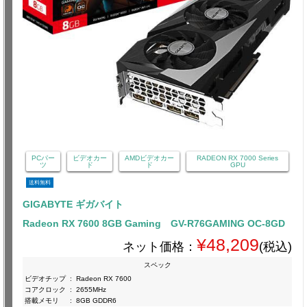
PCパー
ビデオカー
AMDビデオカー
RADEON RX 7000 Series
ツ
ド
ド
GPU
送料無料
GIGABYTE ギガバイト
Radeon RX 7600 8GB Gaming GV-R76GAMING OC-8GD
¥48,209
ネット価格：
(税込)
スペック
ビデオチップ
:
Radeon RX 7600
コアクロック
:
2655MHz
搭載メモリ
:
8GB GDDR6