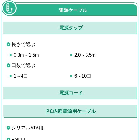
電源ケーブル
電源タップ
長さで選ぶ
0.3m～1.5m
2.0～3.5m
口数で選ぶ
1～4口
6～10口
電源コード
PC内部電源用ケーブル
シリアルATA用
FAN用