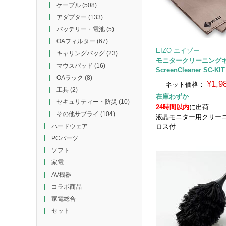
ケーブル
(508)
アダプター
(133)
バッテリー・電池
(5)
OAフィルター
(67)
EIZO エイゾー
キャリングバッグ
(23)
モニタークリーニング
マウスパッド
(16)
ScreenCleaner SC-KIT
OAラック
(8)
¥1,
ネット価格：
工具
(2)
在庫わずか
セキュリティー・防災
(10)
24時間以内
に出荷
その他サプライ
(104)
液晶モニター用クリー
ロス付
ハードウェア
PCパーツ
ソフト
家電
AV機器
コラボ商品
家電総合
セット