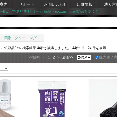
案内
サポート
お問い合わせ
店舗情報
法人営
00円以上で送料無料（一部商品・eXcomputer製品を除く）
掃除・クリーニング
ング,液晶
”での検索結果
44
件が該当しました。
44
件中
1 - 24
件を表示
<<
<
1
2
>
>>
販売終了
最初
最後