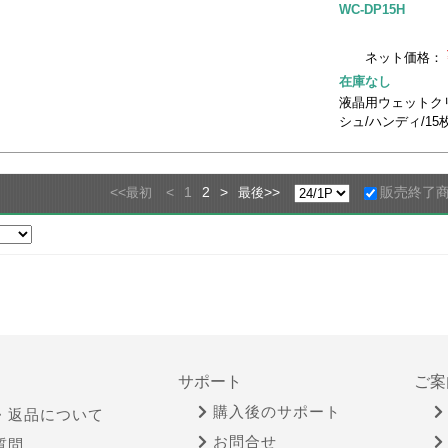
WC-DP15H
ネット価格：
在庫なし
液晶用ウェットク
シュ/ハンディ/15
<<
<
1
2
>
>>
販売終了
最初
最後
サポート
ご案
購入後のサポート
・返品について
お問合せ
質問