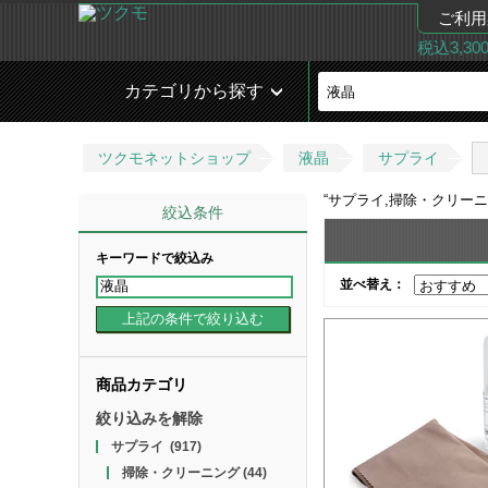
ご利用
税込3,3
カテゴリから探す
ツクモネットショップ
液晶
サプライ
“
サプライ,掃除・クリーニ
絞込条件
キーワードで絞込み
並べ替え：
商品カテゴリ
絞り込みを解除
サプライ
(917)
掃除・クリーニング
(44)