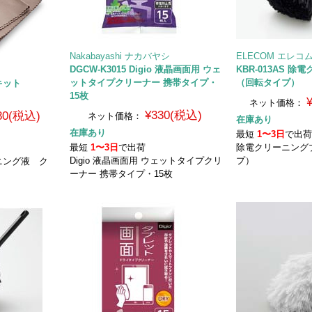
Nakabayashi ナカバヤシ
ELECOM エレコ
DGCW-K3015 Digio 液晶画面用 ウェ
KBR-013AS 
ットタイプクリーナー 携帯タイプ・
（回転タイプ）
キット
15枚
ネット価格：
¥330(税込)
980(税込)
ネット価格：
在庫あり
在庫あり
最短
1〜3日
で出
最短
1〜3日
で出荷
除電クリーニング
Digio 液晶画面用 ウェットタイプクリ
プ）
ニング液 ク
ーナー 携帯タイプ・15枚