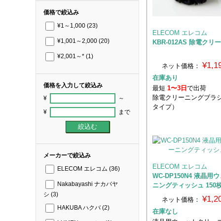
価格で絞込み
¥1～1,000
(23)
ELECOM エレコム
¥1,001～2,000
(20)
KBR-012AS 除電ク
¥2,001～*
(1)
¥1,
ネット価格：
在庫あり
価格を入力して絞込み
最短
1〜3日
で出荷
除電クリーニングブラ
¥
～
タイプ）
¥
まで
メーカーで絞込み
ELECOM エレコム
ELECOM エレコム
(36)
WC-DP150N4 液晶
Nakabayashi ナカバヤ
ニングティッシュ 150
シ
(3)
¥1,
ネット価格：
HAKUBA ハクバ
(2)
在庫なし