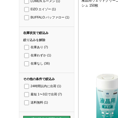
液晶用ウェットクリー
LUMEN ルーメン
(1)
シュ 150枚
EIZO エイゾー
(1)
BUFFALO バッファロー
(1)
在庫状況で絞込み
絞り込みを解除
在庫あり
(7)
在庫わずか
(1)
在庫なし
(36)
その他の条件で絞込み
24時間以内に出荷
(1)
最短 1〜3日で出荷
(7)
送料無料
(1)