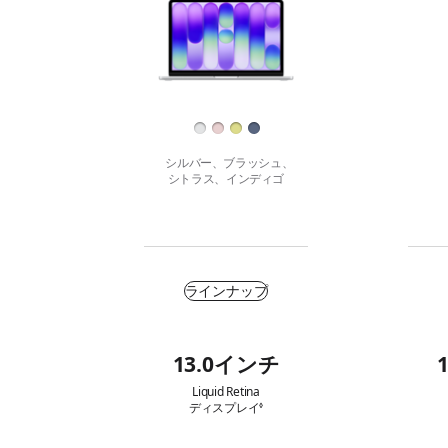
o
M
ん
ぶ
ぶ
k
a
で
N
c
比
e
B
較
仕
o
o
す
上
（
o
る
げ
A
k
シルバー、
ブラッシュ、
1
A
シトラス、インディゴ
8
i
P
r
r
（
o
M
購
ラインナップ
）
5
入
）
す
13.0インチ
る
主
な
Liquid Retina
ディスプレイ
免
◊
特
責
事
長