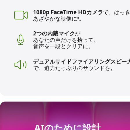
1080p FaceTime HDカメラ
で、
はっ
あざやかな
映像に
免責事項を参照
。
◊
2つの内蔵マイク
が
あなたの
声だけを拾って、
音声を
一段と
クリアに。
デュアルサイド
ファイア
リング
スピー
で、
迫力たっぷりの
サウンドを。
AIのために設計。