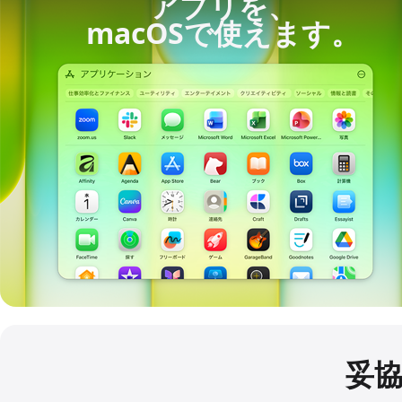
アプリを、
macOSで
使えます。
妥