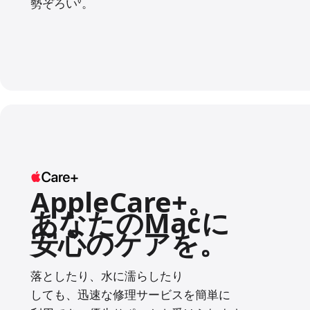
勢ぞろい
免責事項を参照
。
◊
AppleCare+。
あなたの
Macに
安心のケアを。
落としたり、
水に
濡らしたり
しても、
迅速な
修理
サービスを
簡単に