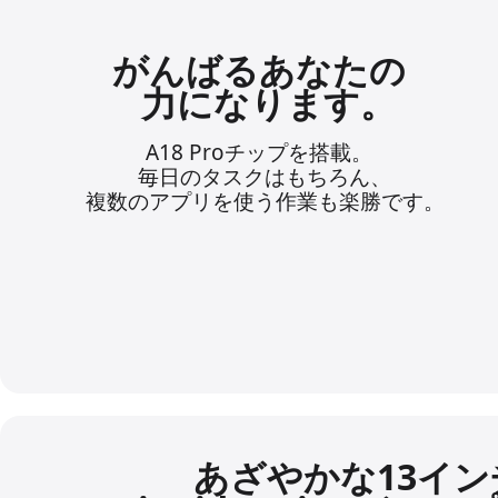
がんばる
あなたの
力になります。
A18 Proチップを
搭載。
毎日の
タスクは
もちろん、
複数の
アプリを
使う
作業も
楽勝です。
あざやかな
13イン