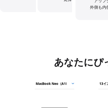
アップ
外側も内
あなたに
ぴ
M
1
モ
モ
モ
a
3
デ
デ
デ
c
イ
ル
ル
ル
B
ン
を
を
を
画
o
チ
選
選
選
像