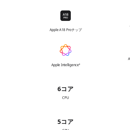
項
チ
を
チ
参
ッ
照
ッ
プ
プ
Apple A18 Proチップ
ア
イ
A
コ
p
A
ン
p
Apple Intelligence
免
◊
l
責
事
e
項
C
I
を
6コア
参
P
n
照
U
t
CPU
e
l
G
l
5コア
P
i
U