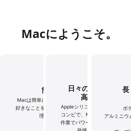
Macにようこそ。
日々のタスクを
長
簡単。
高速で。
Macは
簡単に
使い
こなせます。
Appleシリコンと
macOSの
好きなことをすぐに
始められる
ボ
コンビで、
Macは
あらゆる
理由です。
アルミニウ
作業で
パワーと
スピードを
発揮します。