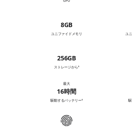
GPU
g
e
メ
n
8GB
モ
c
リ
e
ユニファイドメモリ
ユ
ハ
256GB
ー
ド
ストレージから
免
◊
責
デ
事
ィ
項
最大
バ
を
ス
16時間
参
ッ
ク
照
テ
駆動するバッテリー
免
駆
◊
容
責
リ
量
事
ー
項
通
を
参
信
照