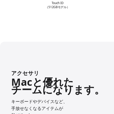
機
Touch ID
能
（512GBモデル）
アクセサリ
Macと
優れた
チームになります。
キーボードや
デバイスなど、
手放せなくなる
アイテムが