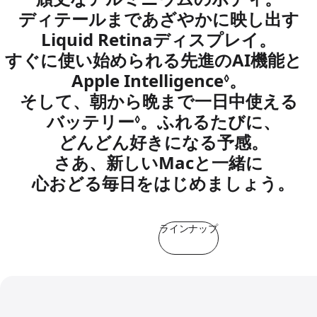
ディテールまで
あざやかに
映し出す
Liquid Retina
ディスプレイ。
すぐに
使い始められる
先進の
AI機能と
Apple Intelligence
免責事項を
。
◊
そして、朝から晩まで
一日中
使える
バッテリー
免責事項を参照
。
ふれるたびに、
◊
どんどん好きになる
予感。
さあ、新しいMacと
一緒に
心おどる毎日を
はじめましょう。
ラインナップ