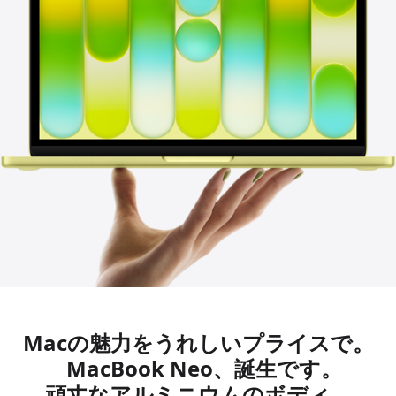
Macの
魅力を
うれしいプライスで。
MacBook Neo、
誕生です。
頑丈な
アルミニウムの
ボディ。