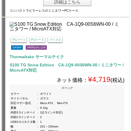
詳細はこちら
コンパクトでピラーレスのミニタワーPCケース
PCパーツ
PCケース
マイクロ
送料無料
24時間以内に出荷
Thermaltake サーマルテイク
S100 TG Snow Edition CA-1Q9-00S6WN-00 / ミニタワー /
MicroATX対応
¥4,719
ネット価格：
(税込)
スペック
カラー
:
ホワイト
サイドパネル
:
ガラス
対応マザー形式
:
Micro ATX 、Mini-ITX
重量
:
6.1kg
内部3.5インチベイ
:
2(2.5インチ対応)
内部2.5インチベイ
:
2
USB3.0コネクタ数
:
1
幅
:
201～250mm