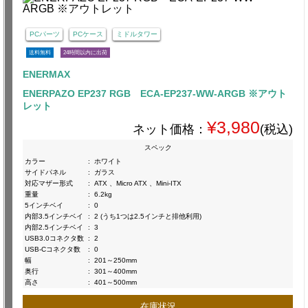
PCパーツ
PCケース
ミドルタワー
送料無料
24時間以内に出荷
ENERMAX
ENERPAZO EP237 RGB ECA-EP237-WW-ARGB ※アウト
レット
¥3,980
ネット価格：
(税込)
スペック
カラー
:
ホワイト
サイドパネル
:
ガラス
対応マザー形式
:
ATX 、Micro ATX 、Mini-ITX
重量
:
6.2kg
5インチベイ
:
0
内部3.5インチベイ
:
2 (うち1つは2.5インチと排他利用)
内部2.5インチベイ
:
3
USB3.0コネクタ数
:
2
USB-Cコネクタ数
:
0
幅
:
201～250mm
奥行
:
301～400mm
高さ
:
401～500mm
在庫状況