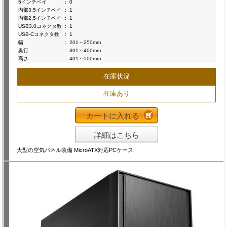
5インチベイ
:
0
内部3.5インチベイ
:
1
内部2.5インチベイ
:
1
USB3.0コネクタ数
:
1
USB-Cコネクタ数
:
1
幅
:
201～250mm
奥行
:
301～400mm
高さ
:
401～500mm
在庫状況
在庫あり
カートに入れる
詳細はこちら
大型の空気パネル装備 MicroATX対応PCケース