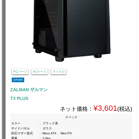
PCパーツ
PCケース
マイクロ
送料無料
ZALMAN ザルマン
T3 PLUS
¥3,601
ネット価格：
(税込)
スペック
カラー
:
ブラック系
サイドパネル
:
ガラス
対応マザー形式
:
Micro ATX 、Mini-ITX
重量
:
3.6kg