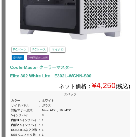
PCパーツ
PCケース
マイクロ
送料無料
24時間以内に出荷
CoolerMaster クーラーマスター
Elite 302 White Lite E302L-WGNN-S00
¥4,250
ネット価格：
(税込)
スペック
カラー
:
ホワイト
サイドパネル
:
ガラス
対応マザー形式
:
Micro ATX 、Mini-ITX
5インチベイ
:
0
内部3.5インチベイ
:
1
内部2.5インチベイ
:
1
USB3.0コネクタ数
:
1
USB-Cコネクタ数
:
1