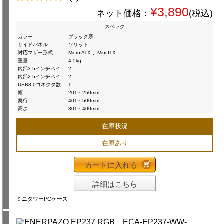
¥3,890
ネット価格：
(税込)
スペック
カラー
:
ブラック系
サイドパネル
:
ソリッド
対応マザー形式
:
Micro ATX 、Mini-ITX
重量
:
4.5kg
内部3.5インチベイ
:
2
内部2.5インチベイ
:
2
USB3.0コネクタ数
:
1
幅
:
201～250mm
奥行
:
401～500mm
高さ
:
301～400mm
在庫状況
在庫あり
カートに入れる
詳細はこちら
ミニタワーPCケース