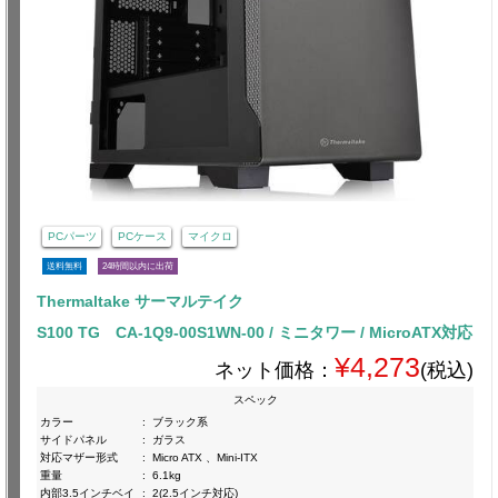
PCパーツ
PCケース
マイクロ
送料無料
24時間以内に出荷
Thermaltake サーマルテイク
S100 TG CA-1Q9-00S1WN-00 / ミニタワー / MicroATX対応
¥4,273
ネット価格：
(税込)
スペック
カラー
:
ブラック系
サイドパネル
:
ガラス
対応マザー形式
:
Micro ATX 、Mini-ITX
重量
:
6.1kg
内部3.5インチベイ
:
2(2.5インチ対応)