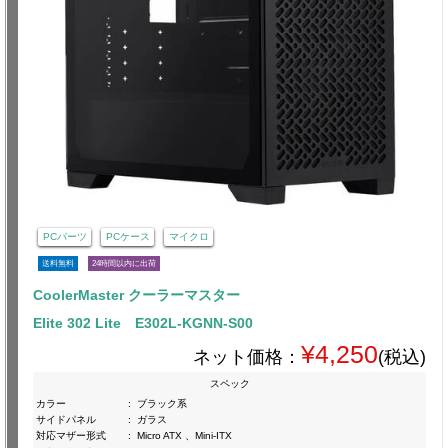
PCパーツ
PCケース
マイクロ
送料無料
24時間以内に出荷
CoolerMaster クーラーマスター
Elite 302 Lite E302L-KGNN-S00
¥4,250
ネット価格：
(税込)
スペック
カラー
:
ブラック系
サイドパネル
:
ガラス
対応マザー形式
:
Micro ATX 、Mini-ITX