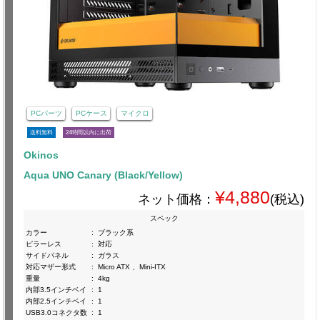
PCパーツ
PCケース
マイクロ
送料無料
24時間以内に出荷
Okinos
Aqua UNO Canary (Black/Yellow)
¥4,880
ネット価格：
(税込)
スペック
カラー
:
ブラック系
ピラーレス
:
対応
サイドパネル
:
ガラス
対応マザー形式
:
Micro ATX 、Mini-ITX
重量
:
4kg
内部3.5インチベイ
:
1
内部2.5インチベイ
:
1
USB3.0コネクタ数
:
1