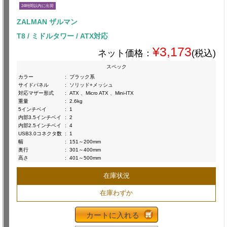
24時間以内に出荷
ZALMAN ザルマン
T8 / ミドルタワー / ATX対応
¥3,173
ネット価格：
(税込)
スペック
カラー
:
ブラック系
サイドパネル
:
ソリッド+メッシュ
対応マザー形式
:
ATX 、Micro ATX 、Mini-ITX
重量
:
2.6kg
5インチベイ
:
1
内部3.5インチベイ
:
2
内部2.5インチベイ
:
4
USB3.0コネクタ数
:
1
幅
:
151～200mm
奥行
:
301～400mm
高さ
:
401～500mm
在庫状況
在庫わずか
カートに入れる