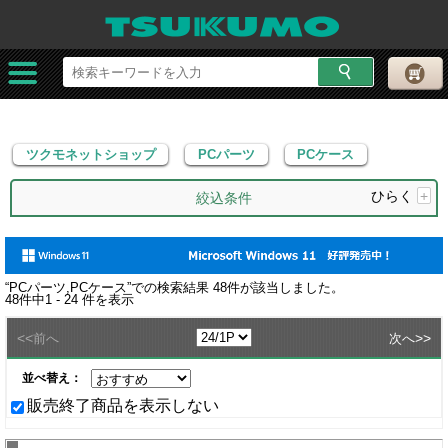
ツクモネットショップ
PCパーツ
PCケース
ツクモネットショップ
PCパーツ
PCケース
ひらく
+
絞込条件
“
PCパーツ,PCケース
”での検索結果
48
件が該当しました。
48
件中
1 - 24
件を表示
<<
>>
前へ
次へ
並べ替え：
販売終了商品を表示しない