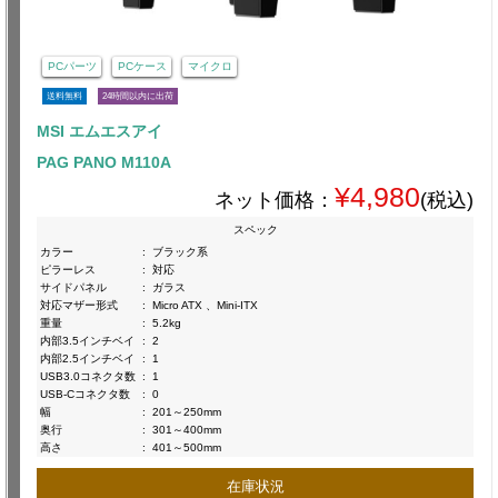
PCパーツ
PCケース
マイクロ
送料無料
24時間以内に出荷
MSI エムエスアイ
PAG PANO M110A
¥4,980
ネット価格：
(税込)
スペック
カラー
:
ブラック系
ピラーレス
:
対応
サイドパネル
:
ガラス
対応マザー形式
:
Micro ATX 、Mini-ITX
重量
:
5.2kg
内部3.5インチベイ
:
2
内部2.5インチベイ
:
1
USB3.0コネクタ数
:
1
USB-Cコネクタ数
:
0
幅
:
201～250mm
奥行
:
301～400mm
高さ
:
401～500mm
在庫状況