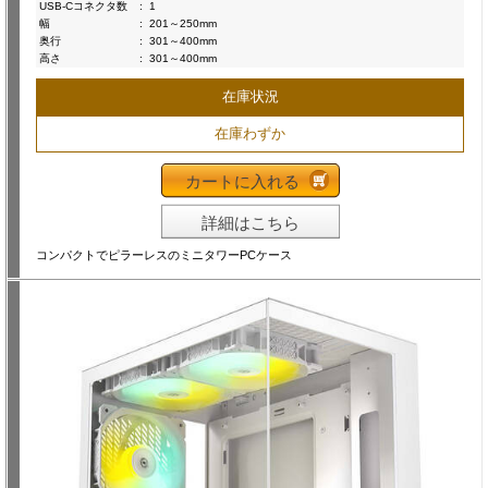
USB-Cコネクタ数
:
1
幅
:
201～250mm
奥行
:
301～400mm
高さ
:
301～400mm
在庫状況
在庫わずか
カートに入れる
詳細はこちら
コンパクトでピラーレスのミニタワーPCケース