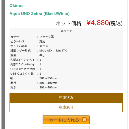
Okinos
Aqua UNO Zebra (Black/White)
¥4,880
ネット価格：
(税込)
スペック
カラー
:
ブラック系
ピラーレス
:
対応
サイドパネル
:
ガラス
対応マザー形式
:
Micro ATX 、Mini-ITX
重量
:
4kg
内部3.5インチベイ
:
1
内部2.5インチベイ
:
1
USB3.0コネクタ数
:
1
USB-Cコネクタ数
:
1
幅
:
201～250mm
奥行
:
301～400mm
高さ
:
301～400mm
在庫状況
在庫あり
カートに入れる