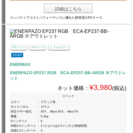
詳細はこちら
コンパクトでコストパフォーマンスに優れた静音型のPCケース
PCパーツ
PCケース
ミドルタワー
送料無料
ENERMAX
ENERPAZO EP237 RGB ECA-EP237-BB-ARGB ※アウトレ
ット
¥3,980
ネット価格：
(税込)
スペック
カラー
:
ブラック系
サイドパネル
:
ガラス
対応マザー形式
:
ATX 、Micro ATX 、Mini-ITX
重量
:
6.2kg
5インチベイ
:
0
内部3.5インチベイ
:
2 (うち1つは2.5インチと排他利用)
内部2.5インチベイ
:
3