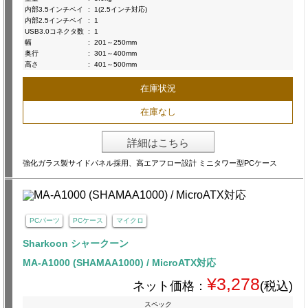
内部3.5インチベイ
:
1(2.5インチ対応)
内部2.5インチベイ
:
1
USB3.0コネクタ数
:
1
幅
:
201～250mm
奥行
:
301～400mm
高さ
:
401～500mm
在庫状況
在庫なし
詳細はこちら
強化ガラス製サイドパネル採用、高エアフロー設計 ミニタワー型PCケース
PCパーツ
PCケース
マイクロ
Sharkoon シャークーン
MA-A1000 (SHAMAA1000) / MicroATX対応
¥3,278
ネット価格：
(税込)
スペック