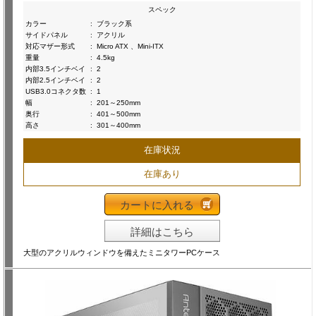
スペック
カラー
:
ブラック系
サイドパネル
:
アクリル
対応マザー形式
:
Micro ATX 、Mini-ITX
重量
:
4.5kg
内部3.5インチベイ
:
2
内部2.5インチベイ
:
2
USB3.0コネクタ数
:
1
幅
:
201～250mm
奥行
:
401～500mm
高さ
:
301～400mm
在庫状況
在庫あり
カートに入れる
詳細はこちら
大型のアクリルウィンドウを備えたミニタワーPCケース