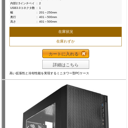
内部2.5インチベイ
:
2
USB3.0コネクタ数
:
1
幅
:
201～250mm
奥行
:
401～500mm
高さ
:
401～500mm
在庫状況
在庫わずか
カートに入れる
詳細はこちら
高い拡張性と冷却性能を実現するミニタワー型PCケース