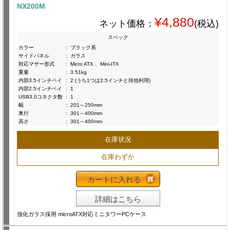
NX200M
¥4,880
ネット価格：
(税込)
スペック
カラー
:
ブラック系
サイドパネル
:
ガラス
対応マザー形式
:
Micro ATX 、Mini-ITX
重量
:
3.51kg
内部3.5インチベイ
:
2 (うち1つは2.5インチと排他利用)
内部2.5インチベイ
:
1
USB3.0コネクタ数
:
1
幅
:
201～250mm
奥行
:
301～400mm
高さ
:
301～400mm
在庫状況
在庫わずか
カートに入れる
詳細はこちら
強化ガラス採用 microATX対応ミニタワーPCケース