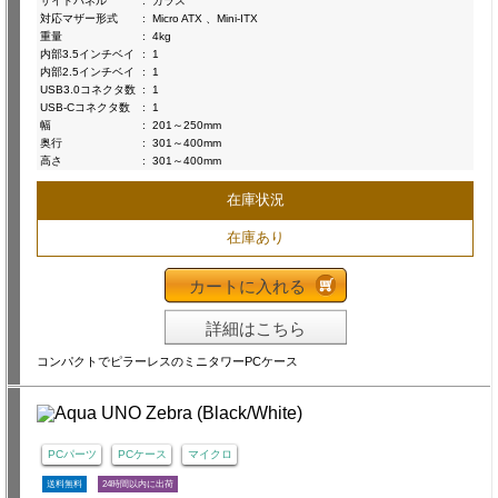
サイドパネル
:
ガラス
対応マザー形式
:
Micro ATX 、Mini-ITX
重量
:
4kg
内部3.5インチベイ
:
1
内部2.5インチベイ
:
1
USB3.0コネクタ数
:
1
USB-Cコネクタ数
:
1
幅
:
201～250mm
奥行
:
301～400mm
高さ
:
301～400mm
在庫状況
在庫あり
カートに入れる
詳細はこちら
コンパクトでピラーレスのミニタワーPCケース
PCパーツ
PCケース
マイクロ
送料無料
24時間以内に出荷