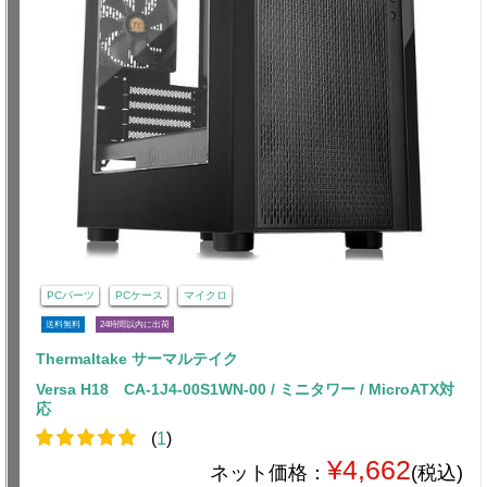
PCパーツ
PCケース
マイクロ
送料無料
24時間以内に出荷
Thermaltake サーマルテイク
Versa H18 CA-1J4-00S1WN-00 / ミニタワー / MicroATX対
応
(
1
)
¥4,662
ネット価格：
(税込)