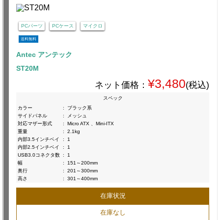
PCパーツ
PCケース
マイクロ
送料無料
Antec アンテック
ST20M
¥3,480
ネット価格：
(税込)
スペック
カラー
:
ブラック系
サイドパネル
:
メッシュ
対応マザー形式
:
Micro ATX 、Mini-ITX
重量
:
2.1kg
内部3.5インチベイ
:
1
内部2.5インチベイ
:
1
USB3.0コネクタ数
:
1
幅
:
151～200mm
奥行
:
201～300mm
高さ
:
301～400mm
在庫状況
在庫なし