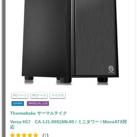
PCパーツ
PCケース
マイクロ
送料無料
24時間以内に出荷
Thermaltake サーマルテイク
Versa H17 CA-1J1-00S1NN-00 / ミニタワー / MicroATX対
応
(
1
)