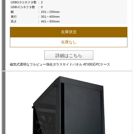
USB3.0コネクタ数
:
2
USB-Cコネクタ数
:
0
幅
:
201～250mm
奥行
:
301～400mm
高さ
:
401～500mm
在庫状況
在庫なし
詳細はこちら
磁気式透明なフルビュー強化ガラスサイドパネル ATX対応PCケース