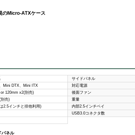
icro-ATXケース
系
サイドパネル
、Mini DTX、Mini ITX
対応電源
 or 120mm x2(別売)
後面ファン
2(別売)
重量
つは2.5インチと排他利用)
内部2.5インチベイ
USB3.0コネクタ数
ドパネル