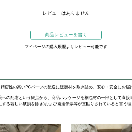
レビューはありません
商品レビューを書く
マイページの購入履歴よりレビュー可能です
精密性の高いPCパーツの配送に緩衝材を敷き詰め、安心・安全にお届
境への配慮という観点から、商品パッケージを梱包材の一部として直接
生する著しい破損を除き)および発送伝票等が直貼りされていると言う