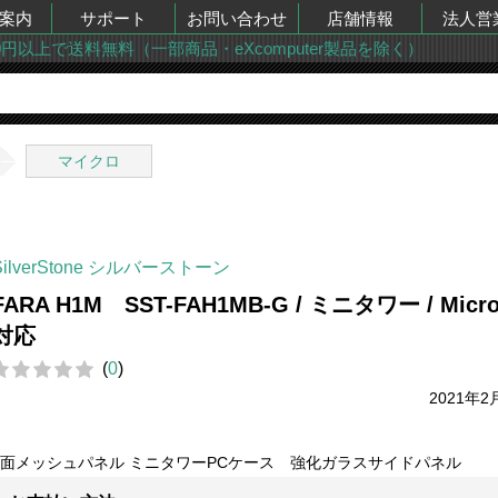
案内
サポート
お問い合わせ
店舗情報
法人営
00円以上で送料無料（一部商品・eXcomputer製品を除く）
マイクロ
SilverStone シルバーストーン
FARA H1M SST-FAH1MB-G / ミニタワー / Micr
対応
(
0
)
2021年2
2面メッシュパネル ミニタワーPCケース 強化ガラスサイドパネル