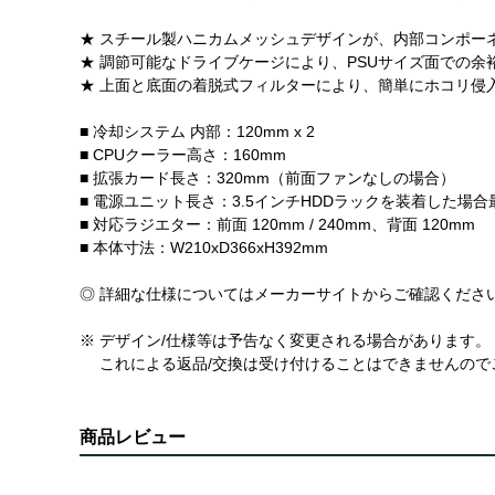
★ スチール製ハニカムメッシュデザインが、内部コンポー
★ 調節可能なドライブケージにより、PSUサイズ面での
★ 上面と底面の着脱式フィルターにより、簡単にホコリ侵
■ 冷却システム 内部：120mm x 2
■ CPUクーラー高さ：160mm
■ 拡張カード長さ：320mm（前面ファンなしの場合）
■ 電源ユニット長さ：3.5インチHDDラックを装着した場合
■ 対応ラジエター：前面 120mm / 240mm、背面 120mm
■ 本体寸法：W210xD366xH392mm
◎ 詳細な仕様についてはメーカーサイトからご確認くださ
※ デザイン/仕様等は予告なく変更される場合があります。
これによる返品/交換は受け付けることはできませんので
商品レビュー