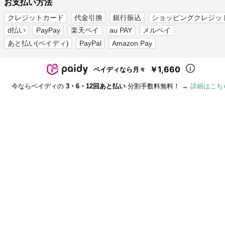
お支払い方法
クレジットカード
代金引換
銀行振込
ショッピングクレジッ
d払い
PayPay
楽天ペイ
au PAY
メルペイ
あと払い(ペイディ)
PayPal
Amazon Pay
￥1,660
ペイディなら月々
今ならペイディの
3・6・12回あと払い
分割手数料無料！ →
詳細はこち