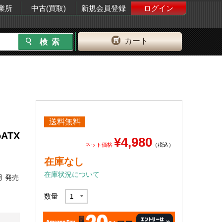
業所
中古(買取)
新規会員登録
ログイン
カート
送料無料
oATX
¥4,980
ネット価格
（税込）
在庫なし
在庫状況について
月 発売
数量