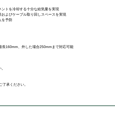
ネントを冷却する十分な給気量を実現
余裕およびケーブル取り回しスペースを実現
入を予防
最長160mm、外した場合250mmまで対応可能
い。
ご了承ください。