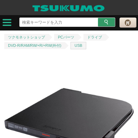
ツクモネットショップ
PCパーツ
ドライブ
DVD-R/RAM/RW/+R/+RW(外付)
USB