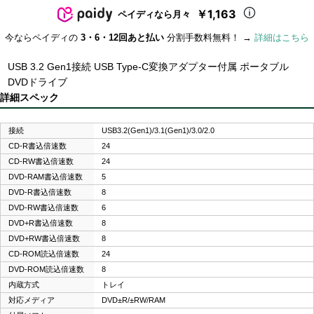
￥1,163
ペイディなら月々
今ならペイディの
3・6・12回あと払い
分割手数料無料！ →
詳細はこちら
USB 3.2 Gen1接続 USB Type-C変換アダプター付属 ポータブル
DVDドライブ
詳細スペック
接続
USB3.2(Gen1)/3.1(Gen1)/3.0/2.0
CD-R書込倍速数
24
CD-RW書込倍速数
24
DVD-RAM書込倍速数
5
DVD-R書込倍速数
8
DVD-RW書込倍速数
6
DVD+R書込倍速数
8
DVD+RW書込倍速数
8
CD-ROM読込倍速数
24
DVD-ROM読込倍速数
8
内蔵方式
トレイ
対応メディア
DVD±R/±RW/RAM