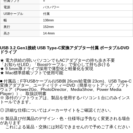
付属ソフト
○
電源
バスパワー
USBケーブル
付属
幅
138mm
奥行
152mm
高さ
14.4mm
USB 3.2 Gen1接続 USB Type-C変換アダプター付属 ポータブルDVD
ドライブ
★ 電力供給の弱いパソコンでもACアダプターの持ち歩き不要
「お知らせLED」「Boostケーブル」で安心して持ち歩ける
★ 9.5mm厚ドライブ採用で薄型化と軽量化を実現
★ Mac標準搭載ソフトで使用可能
■ 付属品：F字USBケーブル(USB側 26cm/給電側 23cm)、USB Type-C
変換アダプター、ユーティリティーDVD（簡単セットアップ、ソフト
ウェア（Power2Go、PhotoDirector、MediaShow、Power Media
Player））、 取扱説明書
※ 添付のソフトウェアは、製品を使用するパソコン１台にのみインス
トールできます。
◎ 詳細な仕様についてはメーカーサイトをご確認ください。
※ 製品及び付属品のデザイン・色・仕様等は予告なく変更される場合
があります
これによる返品・交換には対応できませんので予めご了承ください