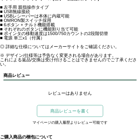
■ 左手用 親指操作タイプ
■ USB無線接続
■ USBレシーバーは本体に内蔵可能
■ OMRON製スイッチ採用
■ 6ボタン + チルト機能搭載
■ それぞれのボタンに機能割り当て可能
■ ポインタの移動速度は1500/750カウントの2段階切替
■ 電源 単三x1（付属）
◎ 詳細な仕様についてはメーカーサイトをご確認ください。
※ デザイン/仕様等は予告なく変更される場合があります。
これによる返品/交換は受け付けることはできませんのでご了承くださ
い。
商品レビュー
レビューはありません
商品レビューを書く
マイページの購入履歴よりレビュー可能です
ご購入商品の梱包について