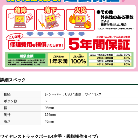
詳細スペック
接続
レシーバー：USB / 通信：ワイヤレス
ボタン数
6
幅
95mm
奥行
124mm
高さ
48mm
ワイヤレストラックボール(左手・親指操作タイプ)