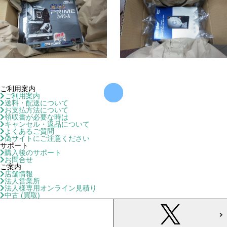
ご利用案内
ご利用案内
送料・配送について
お支払方法について
領収書が必要な時は
キャンセル・返品について
よくあるご質問
偽サイトにご注意ください
サポート
購入後のサポート
お問合せ
ご案内
店舗情報
法人営業所
法人様専用オンライン見積り
中古 (買取)