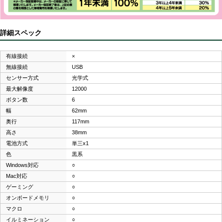
詳細スペック
有線接続
×
無線接続
USB
センサー方式
光学式
最大解像度
12000
ボタン数
6
幅
62mm
奥行
117mm
高さ
38mm
電池方式
単三x1
色
黒系
Windows対応
○
Mac対応
○
ゲーミング
○
オンボードメモリ
○
マクロ
○
イルミネーション
○