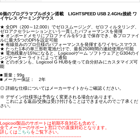
6個のプログラマブルボタン搭載 LIGHTSPEED USB 2.4GHz接続 ワ
イヤレス ゲーミングマウス
★ 全DPI（200～12,000）でゼロスムージング、ゼロフィルタリング、
ゼロアクセラレーションという一貫したパフォーマンスを発揮
★ オンボードメモリにプロファイルを5つまで保存でき、各プロファイ
ルに最大5つのDPIを設定可能
★ 有線並みのプロ仕様のパフォーマンスを発揮するワイヤレスマウス
★ たった1本の単三形乾電池だけで、最長250時間の連続使用が可能
★ 電池残量が15%になると、Logicoolゲーム ソフトウェアとG304のイ
ンジケーター ライトによって通知
★ どのボタンも、Logicool G HUBを使って自分好みにカスタマイズ可
能
■ 重量：99g
■ メーカー保証： 2年
◎ 詳細な仕様についてはメーカーサイトからご確認ください。
※ デザイン/仕様等は予告なく変更される場合があります。
これによる返品/交換は受け付けることはできませんのでご了承くだ
さい。
----------------------------------------------------
Logicool製品のサポートは初期不良対応も含めて、
全てメーカーのサポート窓口での直接対応となります。
詳しくは
こちら
をご覧下さい。
----------------------------------------------------