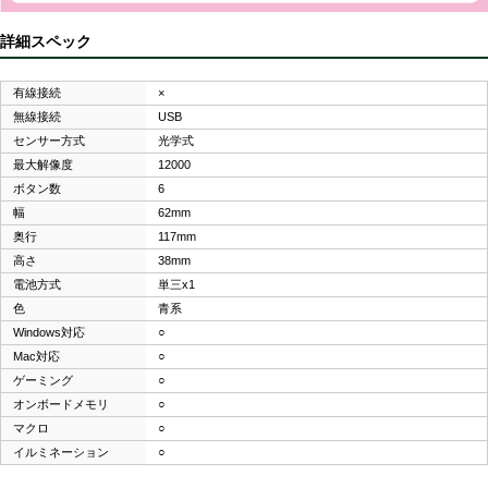
詳細スペック
有線接続
×
無線接続
USB
センサー方式
光学式
最大解像度
12000
ボタン数
6
幅
62mm
奥行
117mm
高さ
38mm
電池方式
単三x1
色
青系
Windows対応
○
Mac対応
○
ゲーミング
○
オンボードメモリ
○
マクロ
○
イルミネーション
○