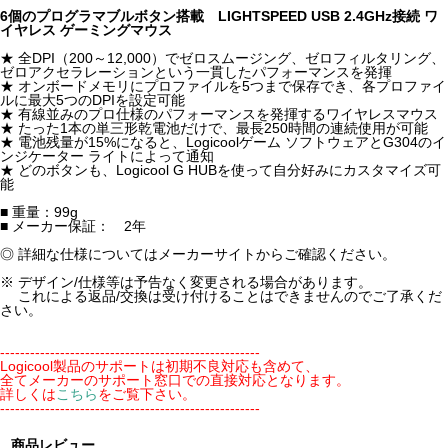
6個のプログラマブルボタン搭載 LIGHTSPEED USB 2.4GHz接続 ワ
イヤレス ゲーミングマウス
★ 全DPI（200～12,000）でゼロスムージング、ゼロフィルタリング、
ゼロアクセラレーションという一貫したパフォーマンスを発揮
★ オンボードメモリにプロファイルを5つまで保存でき、各プロファイ
ルに最大5つのDPIを設定可能
★ 有線並みのプロ仕様のパフォーマンスを発揮するワイヤレスマウス
★ たった1本の単三形乾電池だけで、最長250時間の連続使用が可能
★ 電池残量が15%になると、Logicoolゲーム ソフトウェアとG304のイ
ンジケーター ライトによって通知
★ どのボタンも、Logicool G HUBを使って自分好みにカスタマイズ可
能
■ 重量：99g
■ メーカー保証： 2年
◎ 詳細な仕様についてはメーカーサイトからご確認ください。
※ デザイン/仕様等は予告なく変更される場合があります。
これによる返品/交換は受け付けることはできませんのでご了承くだ
さい。
----------------------------------------------------
Logicool製品のサポートは初期不良対応も含めて、
全てメーカーのサポート窓口での直接対応となります。
詳しくは
こちら
をご覧下さい。
----------------------------------------------------
商品レビュー