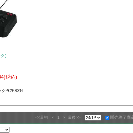
ー
ック）
484(税込)
クPC/PS3対
<<
<
1
>
>>
販売終了商
最初
最後