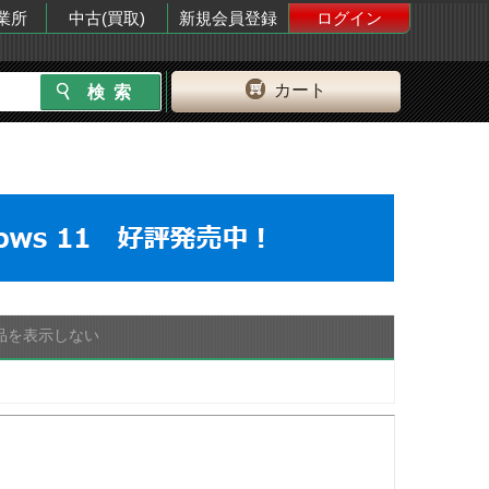
業所
中古(買取)
新規会員登録
ログイン
カート
品を表示しない