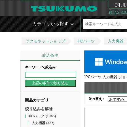
ご利用
税込3,3
カテゴリから探す
ツクモネットショップ
PCパーツ
入力機器
絞込条件
キーワードで絞込み
“
PCパーツ,入力機器,ジ
並べ替え：
商品カテゴリ
絞り込みを解除
PCパーツ
(1345)
入力機器
(327)