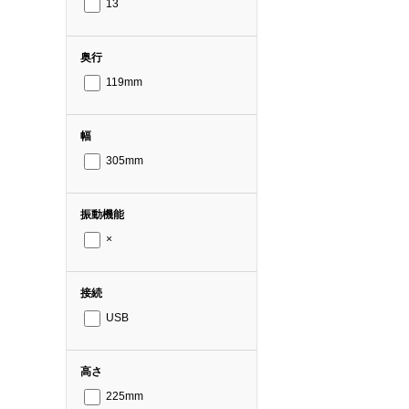
13
奥行
119mm
幅
305mm
振動機能
×
接続
USB
高さ
225mm