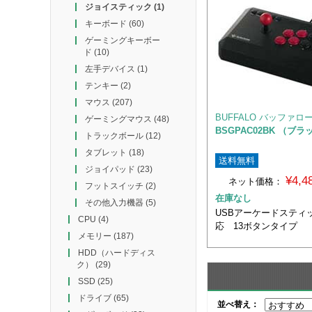
ジョイスティック
(1)
キーボード
(60)
ゲーミングキーボー
ド
(10)
左手デバイス
(1)
テンキー
(2)
マウス
(207)
BUFFALO バッファロ
ゲーミングマウス
(48)
BSGPAC02BK （ブラ
トラックボール
(12)
タブレット
(18)
送料無料
ジョイパッド
(23)
¥4,
ネット価格：
フットスイッチ
(2)
在庫なし
その他入力機器
(5)
USBアーケードスティッ
CPU
(4)
応 13ボタンタイプ
メモリー
(187)
HDD（ハードディス
ク）
(29)
SSD
(25)
ドライブ
(65)
並べ替え：