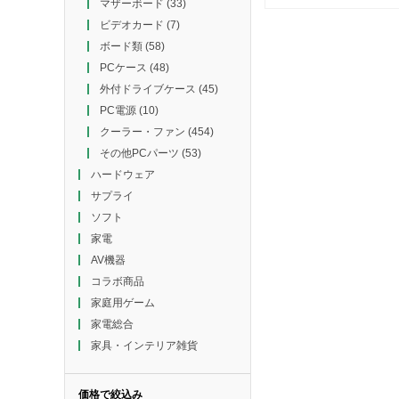
マザーボード
(33)
ビデオカード
(7)
ボード類
(58)
PCケース
(48)
外付ドライブケース
(45)
PC電源
(10)
クーラー・ファン
(454)
その他PCパーツ
(53)
ハードウェア
サプライ
ソフト
家電
AV機器
コラボ商品
家庭用ゲーム
家電総合
家具・インテリア雑貨
価格で絞込み