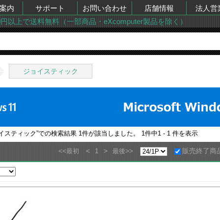
案内
サポート
お問い合わせ
店舗情報
法人営
00円以上で送料無料（一部商品・eXcomputer製品を除く）
ジョイスティック
ョイスティック
”での検索結果
1
件が該当しました。
1
件中
1 - 1
件を表示
<<
<
1
>
>>
販売終了商
最初
最後