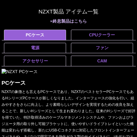
NZXT製品 アイテム一覧
»終息製品はこちら
PCケース
CPUクーラー
電源
ファン
アクセサリー
CAM
PCケース
NZXTの象徴とも言えるPCケースであり、NZXTのベストセラーPCケースでもあ
るHシリーズPCケースが新しくなりました。インターフェースの強化を行い、組
みやすさをさらに向上し、より素晴らしいデザインを実現するための改良を加え
ることで、新しいHシリーズとして生まれ変わりました。従来のHシリーズで好評
を得ていた、特許取得済みのケーブルマネジメントシステムや、ファンおよびラ
ジエータ用の取り外し可能ブラケットに、使いやすいドライブトレイといった機
能は変わらず搭載し、新たにUSB-Cコネクタに対応したフロントインターフェー
スパネルや、ネジ1つで固定できる強化ガラス製のサイドパネルに、iモデルでは