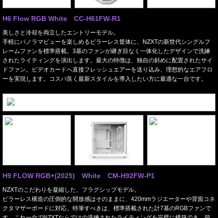
H6 Flow RGB White CC-H61FW-R1
美しさと冷却を両立したエントリーモデル。
手軽にパノラマビューを楽しめるピラーレス筐体に、NZXTの新世代シングルフ
レームファンを標準搭載。3基のファンが継ぎ目なく一体化したデザインで洗練
されたライティングを演出します。最大の特徴は、独自の斜めに配置されたサイ
ドファン。ビデオカードへ直接フレッシュエアーを送り込み、理想的なエアフロ
ーを実現します。コスパ良く最新スタイルを導入したい方に最適な一台です。
H9 FLOW RGB+(2025) White CM-H92FW-P1
NZXTのこだわりを凝縮した、フラグシップモデル。
ピラーレス構造の圧倒的な開放感はそのままに、420mmラジエーターや背面コネ
クタマザーボードに対応。特筆すべきは、標準搭載された計7基のRGBファンで
す。これ一台でNZXTならではの洗練されたライティングを完璧に構築でき、箱