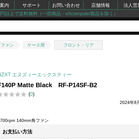
案内
サポート
お問い合わせ
店舗情報
法人営
00円以上で送料無料（一部商品・eXcomputer製品を除く）
・ファン
ケース用
フロント・リア
NZXT エヌズィーエックスティー
F140P Matte Black RF-P14SF-B2
(
0
)
2024年8
1700rpm 140mm角ファン
お支払い方法