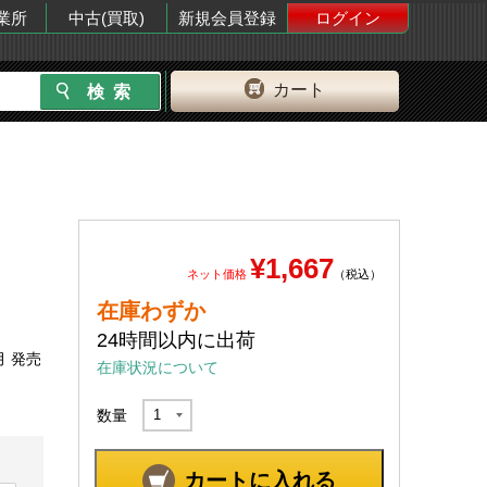
業所
中古(買取)
新規会員登録
ログイン
カート
¥1,667
ネット価格
（税込）
在庫わずか
24時間以内に出荷
月 発売
在庫状況について
数量
カートに入れる