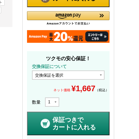
ト
ツクモの安心保証！
交換保証について
¥
1,667
ネット価格
（税込）
数量
保証つきで
カートに入れる