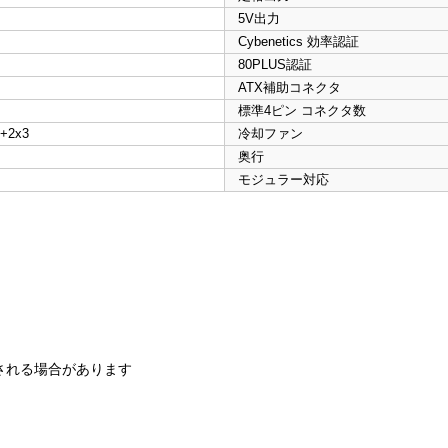
5V出力
Cybenetics 効率認証
80PLUS認証
ATX補助コネクタ
標準4ピン コネクタ数
+2x3
冷却ファン
奥行
モジュラー対応
される場合があります