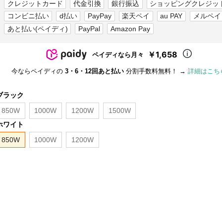
クレジットカード
代金引換
銀行振込
ショッピングクレジッ
コンビニ払い
d払い
PayPay
楽天ペイ
au PAY
メルペイ
あと払い(ペイディ)
PayPal
Amazon Pay
￥1,658
ペイディなら月々
今ならペイディの
3・6・12回あと払い
分割手数料無料！ →
詳細はこち
ブラック
850W
1000W
1200W
1500W
ホワイト
850W
1000W
1200W