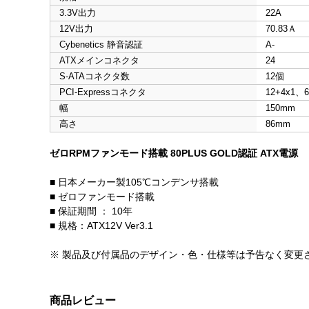
3.3V出力
22A
12V出力
70.83Ａ
Cybenetics 静音認証
A-
ATXメインコネクタ
24
S-ATAコネクタ数
12個
PCI-Expressコネクタ
12+4x1、6
幅
150mm
高さ
86mm
ゼロRPMファンモード搭載 80PLUS GOLD認証 ATX電源
■ 日本メーカー製105℃コンデンサ搭載
■ ゼロファンモード搭載
■ 保証期間 ： 10年
■ 規格：ATX12V Ver3.1
※ 製品及び付属品のデザイン・色・仕様等は予告なく変更
商品レビュー