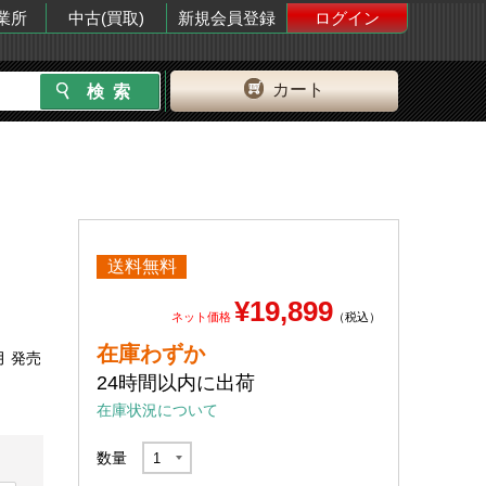
業所
中古(買取)
新規会員登録
ログイン
カート
送料無料
¥19,899
ネット価格
（税込）
在庫わずか
月 発売
24時間以内に出荷
在庫状況について
数量