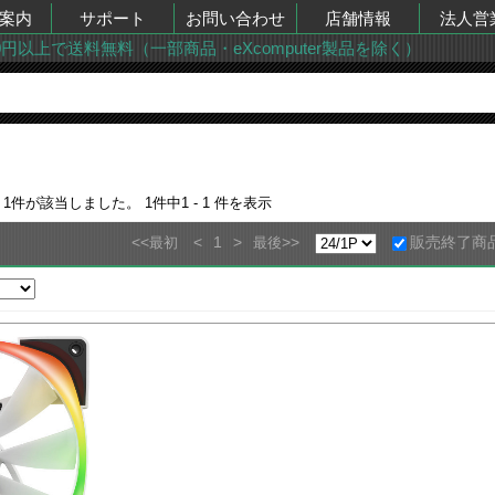
案内
サポート
お問い合わせ
店舗情報
法人営
00円以上で送料無料（一部商品・eXcomputer製品を除く）
果
1
件が該当しました。
1
件中
1 - 1
件を表示
<<
<
1
>
>>
販売終了商
最初
最後