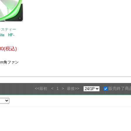
クスティー
ite HF-
780(税込)
40mm角ファン
<<
<
1
>
>>
販売終了商
最初
最後