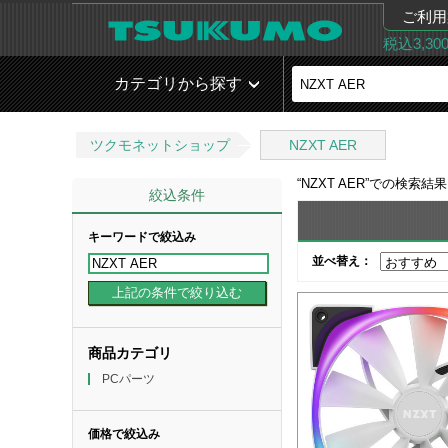
ご利用
税込3,3
カテゴリから探す
ツクモネットショップ
NZXT AER
“
NZXT AER
”での検索結
絞込条件
キーワードで絞込み
並べ替え：
商品カテゴリ
PCパーツ
価格で絞込み