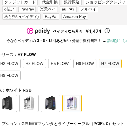
クレジットカード
代金引換
銀行振込
ショッピングクレジッ
d払い
PayPay
楽天ペイ
au PAY
メルペイ
あと払い(ペイディ)
PayPal
Amazon Pay
￥1,474
ペイディなら月々
今ならペイディの
3・6・12回あと払い
分割手数料無料！ →
詳細はこち
シリーズ：
H7 FLOW
H2 FLOW
H3 FLOW
H5 FLOW
H6 FLOW
H7 FLOW
H9 FLOW
色：
ホワイト RGB
オプション：GPU垂直マウンタとライザーケーブル（PCIE4.0）セット