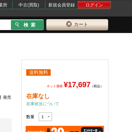
業所
中古(買取)
新規会員登録
ログイン
カート
送料無料
¥17,697
ネット価格
（税込）
在庫なし
月 発売
在庫状況について
数量