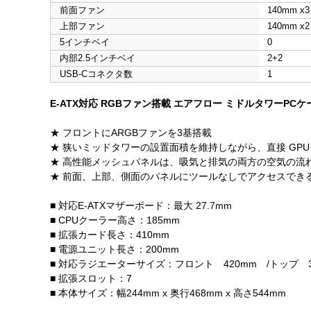
前面ファン
140mm x3
上部ファン
140mm x2
5インチベイ
0
内部2.5インチベイ
2+2
USB-Cコネクタ数
1
E-ATX対応 RGBファン搭載 エアフロー ミドルタワーPCケ
★ フロントにARGBファンを3基搭載
★ 狭いミッドタワーの設置面積を維持しながら、直接 GPU 
★ 高性能メッシュパネルは、吸気と排気の両方の空気の流
★ 前面、上部、側面のパネルにツールなしでアクセスでき
■ 対応E-ATXマザーボード：最大 27.7mm
■ CPUクーラー高さ：185mm
■ 拡張カード長さ：410mm
■ 電源ユニット長さ：200mm
■ 対応ラジエーターサイズ：フロント 420mm /トップ 36
■ 拡張スロット：7
■ 本体サイズ：幅244mm x 奥行468mm x 高さ544mm