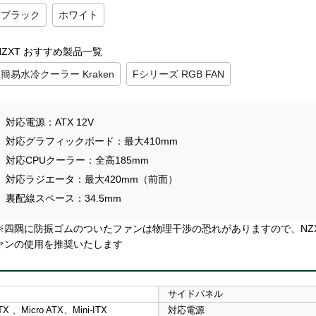
ブラック
ホワイト
NZXT おすすめ製品一覧
簡易水冷クーラー Kraken
Fシリーズ RGB FAN
対応電源
ATX 12V
対応グラフィックボード
最大410mm
対応CPUクーラー
全高185mm
対応ラジエータ
最大420mm（前面）
裏配線スペース
34.5mm
※四隅に防振ゴムのついたファンは物理干渉の恐れがありますので、NZ
ァンの使用を推奨いたします
サイドパネル
X 、Micro ATX、Mini-ITX
対応電源