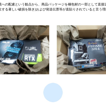
境への配慮という観点から、商品パッケージを梱包材の一部として直接
生する著しい破損を除き)および発送伝票等が直貼りされていると言う