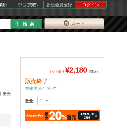
業所
中古(買取)
新規会員登録
ログイン
カート
¥2,180
ネット価格
（税込）
販売終了
在庫状況について
月 発売
数量