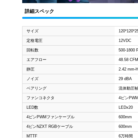
詳細スペック
サイズ
120*120*2
定格電圧
12VDC
回転数
500-1800
エアフロー
48.58 CF
静圧
2.42 mm-
ノイズ
29 dBA
ベアリング
流体動圧軸受
ファンコネクタ
4ピンPW
LED数
LEDx20
4ピンPWMファンケーブル
600mm
4ピンNZXT RGBケーブル
600mm
MTTF
6万時間