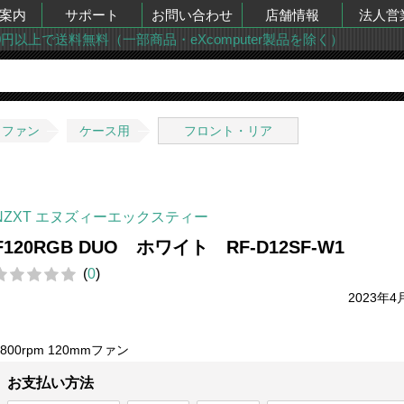
案内
サポート
お問い合わせ
店舗情報
法人営
00円以上で送料無料（一部商品・eXcomputer製品を除く）
・ファン
ケース用
フロント・リア
NZXT エヌズィーエックスティー
F120RGB DUO ホワイト RF-D12SF-W1
(
0
)
2023年4
1800rpm 120mmファン
お支払い方法