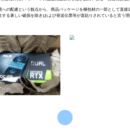
境への配慮という観点から、商品パッケージを梱包材の一部として直接
生する著しい破損を除き)および発送伝票等が直貼りされていると言う