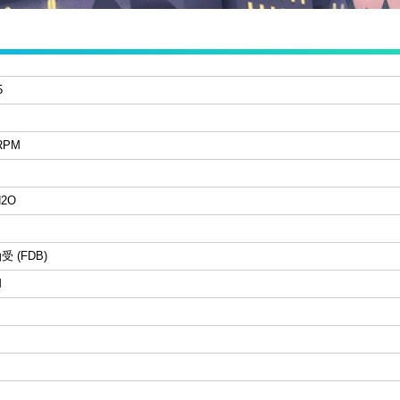
5
 RPM
M
H2O
 (FDB)
M