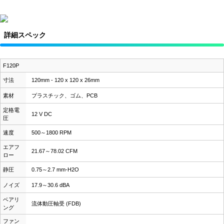
詳細スペック
F120P
寸法
120mm - 120 x 120 x 26mm
素材
プラスチック、ゴム、PCB
定格電
12 V DC
圧
速度
500～1800 RPM
エアフ
21.67～78.02 CFM
ロー
静圧
0.75～2.7 mm-H2O
ノイズ
17.9～30.6 dBA
ベアリ
流体動圧軸受 (FDB)
ング
ファン