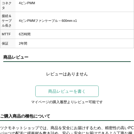
コネク
4ピンPWM
タ
接続＆
ケーブ
4ピンPWMファンケーブル ‒ 600mm x1
ル長さ
MTTF
6万時間
保証
2年間
商品レビュー
レビューはありません
商品レビューを書く
マイページの購入履歴よりレビュー可能です
ご購入商品の梱包について
ツクモネットショップでは、商品を安全にお届けするため、精密性の高いPC
パーツの配送に緩衝材を敷き詰め、安心・安全にお届けできるよう丁寧な梱