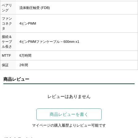
ベアリ
流体動圧軸受 (FDB)
ング
ファン
コネク
4ピンPWM
タ
接続＆
ケーブ
4ピンPWMファンケーブル ‒ 600mm x1
ル長さ
MTTF
6万時間
保証
2年間
商品レビュー
レビューはありません
商品レビューを書く
マイページの購入履歴よりレビュー可能です