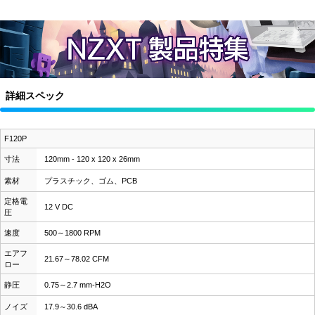
詳細スペック
F120P
寸法
120mm - 120 x 120 x 26mm
素材
プラスチック、ゴム、PCB
定格電
12 V DC
圧
速度
500～1800 RPM
エアフ
21.67～78.02 CFM
ロー
静圧
0.75～2.7 mm-H2O
ノイズ
17.9～30.6 dBA