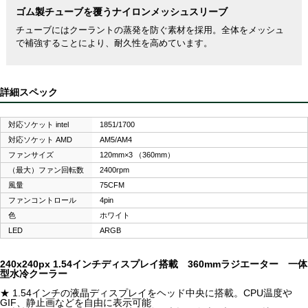
ゴム製チューブを覆うナイロンメッシュスリーブ
チューブにはクーラントの蒸発を防ぐ素材を採用。全体をメッシュ
で補強することにより、耐久性を高めています。
詳細スペック
対応ソケット intel
1851/1700
対応ソケット AMD
AM5/AM4
ファンサイズ
120mm×3 （360mm）
（最大）ファン回転数
2400rpm
風量
75CFM
ファンコントロール
4pin
色
ホワイト
LED
ARGB
240x240px 1.54インチディスプレイ搭載 360mmラジエーター 一体
型水冷クーラー
★ 1.54インチの液晶ディスプレイをヘッド中央に搭載。CPU温度や
GIF、静止画などを自由に表示可能