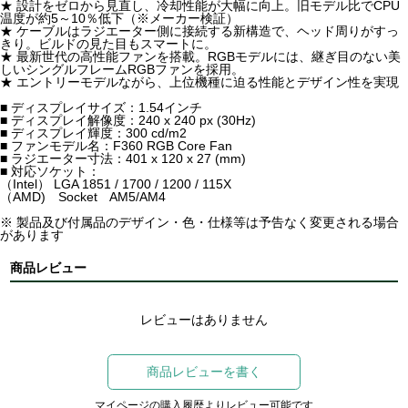
★ 設計をゼロから見直し、冷却性能が大幅に向上。旧モデル比でCPU
温度が約5～10％低下（※メーカー検証）
★ ケーブルはラジエーター側に接続する新構造で、ヘッド周りがすっ
きり。ビルドの見た目もスマートに。
★ 最新世代の高性能ファンを搭載。RGBモデルには、継ぎ目のない美
しいシングルフレームRGBファンを採用。
★ エントリーモデルながら、上位機種に迫る性能とデザイン性を実現
■ ディスプレイサイズ：1.54インチ
■ ディスプレイ解像度：240 x 240 px (30Hz)
■ ディスプレイ輝度：300 cd/m2
■ ファンモデル名：F360 RGB Core Fan
■ ラジエーター寸法：401 x 120 x 27 (mm)
■ 対応ソケット：
（Intel） LGA 1851 / 1700 / 1200 / 115X
（AMD) Socket AM5/AM4
※ 製品及び付属品のデザイン・色・仕様等は予告なく変更される場合
があります
商品レビュー
レビューはありません
商品レビューを書く
マイページの購入履歴よりレビュー可能です