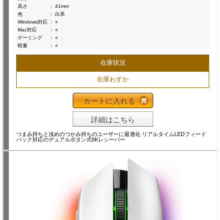
高さ
:
41mm
色
:
白系
Windows対応
:
○
Mac対応
:
○
ゲーミング
:
○
軽量
:
○
在庫状況
在庫わずか
カートに入れる
詳細はこちら
つまみ持ちと浅めのつかみ持ちのユーザーに最適化 リアルタイムLEDフィード
バック対応のデュアルボタン式8Kレシーバー