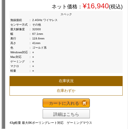
¥16,940
ネット価格：
(税込)
スペック
無線接続
:
2.4GHz ワイヤレス
センサー方式
:
その他
最大解像度
:
32000
幅
:
67.1mm
奥行
:
119.6mm
高さ
:
41mm
色
:
ゴールド系
Windows対応
:
○
Mac対応
:
○
ゲーミング
:
○
マクロ
:
○
軽量
:
○
在庫状況
在庫わずか
カートに入れる
詳細はこちら
43g軽量 最大8Kポーリングレート対応 ゲーミングマウス