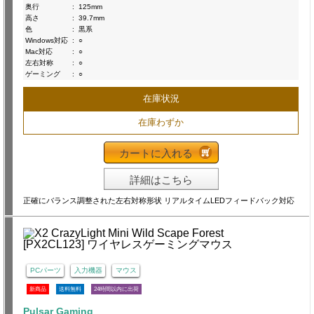
奥行
:
125mm
高さ
:
39.7mm
色
:
黒系
Windows対応
:
○
Mac対応
:
○
左右対称
:
○
ゲーミング
:
○
在庫状況
在庫わずか
カートに入れる
詳細はこちら
正確にバランス調整された左右対称形状 リアルタイムLEDフィードバック対応
PCパーツ
入力機器
マウス
新商品
送料無料
24時間以内に出荷
Pulsar Gaming