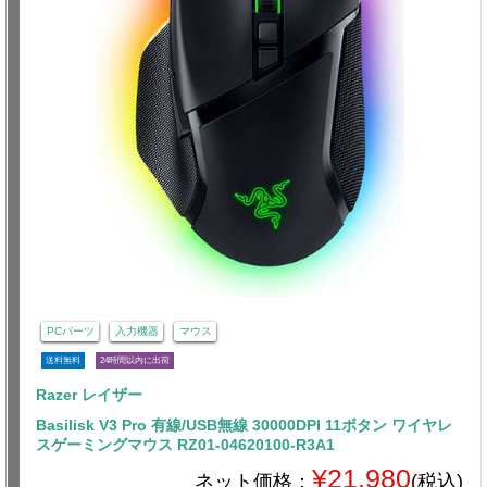
PCパーツ
入力機器
マウス
送料無料
24時間以内に出荷
Razer レイザー
Basilisk V3 Pro 有線/USB無線 30000DPI 11ボタン ワイヤレ
スゲーミングマウス RZ01-04620100-R3A1
¥21,980
ネット価格：
(税込)