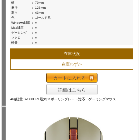
幅
:
70mm
奥行
:
125mm
高さ
:
43mm
色
:
ゴールド系
Windows対応
:
○
Mac対応
:
○
ゲーミング
:
○
マクロ
:
○
軽量
:
○
在庫状況
在庫わずか
カートに入れる
詳細はこちら
46g軽量 32000DPI 最大8Kポーリングレート対応 ゲーミングマウス