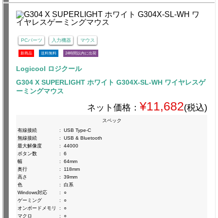
PCパーツ
入力機器
マウス
新商品
送料無料
24時間以内に出荷
Logicool ロジクール
G304 X SUPERLIGHT ホワイト G304X-SL-WH ワイヤレスゲ
ーミングマウス
¥11,682
ネット価格：
(税込)
スペック
有線接続
:
USB Type-C
無線接続
:
USB & Bluetooth
最大解像度
:
44000
ボタン数
:
6
幅
:
64mm
奥行
:
118mm
高さ
:
39mm
色
:
白系
Windows対応
:
○
ゲーミング
:
○
オンボードメモリ
:
○
マクロ
:
○