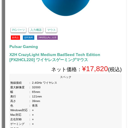
PCパーツ
入力機器
マウス
新商品
送料無料
24時間以内に出荷
Pulsar Gaming
X2H CrazyLight Medium BadSeed Tech Edition
[PX2HCL220] ワイヤレスゲーミングマウス
¥17,820
ネット価格：
(税込)
スペック
無線接続
:
2.4GHz ワイヤレス
最大解像度
:
32000
幅
:
65mm
奥行
:
121mm
高さ
:
39mm
色
:
青系
Windows対応
:
○
Mac対応
:
○
左右対称
:
○
ゲーミング
:
○