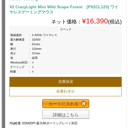
X2 CrazyLight Mini Wild Scape Forest [PX2CL123] ワイ
ヤレスゲーミングマウス
¥16,390
ネット価格：
(税込)
スペック
無線接続
:
2.4GHz ワイヤレス
最大解像度
:
32000
幅
:
61mm
奥行
:
116mm
高さ
:
37mm
色
:
緑系
Windows対応
:
○
ゲーミング
:
○
軽量
:
○
在庫状況
在庫わずか
カートに入れる
詳細はこちら
35g軽量 32000DPI 最大8Kポーリングレート対応