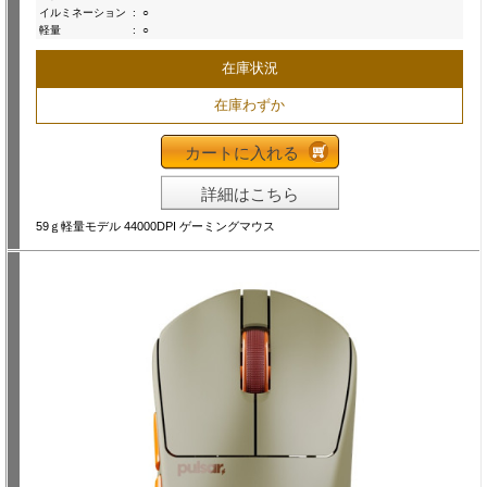
イルミネーション
:
○
軽量
:
○
在庫状況
在庫わずか
カートに入れる
詳細はこちら
59ｇ軽量モデル 44000DPI ゲーミングマウス