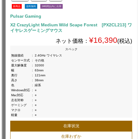
新商品
送料無料
24時間以内に出荷
Pulsar Gaming
X2 CrazyLight Medium Wild Scape Forest [PX2CL213] ワ
イヤレスゲーミングマウス
¥16,390
ネット価格：
(税込)
スペック
無線接続
:
2.4GHz ワイヤレス
センサー方式
:
その他
最大解像度
:
32000
幅
:
63mm
奥行
:
121mm
高さ
:
38mm
色
:
緑系
Windows対応
:
○
Mac対応
:
○
左右対称
:
○
ゲーミング
:
○
マクロ
:
○
軽量
:
○
在庫状況
在庫わずか