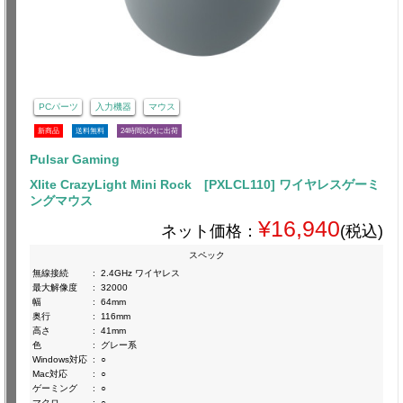
PCパーツ
入力機器
マウス
新商品
送料無料
24時間以内に出荷
Pulsar Gaming
Xlite CrazyLight Mini Rock [PXLCL110] ワイヤレスゲーミ
ングマウス
¥16,940
ネット価格：
(税込)
スペック
無線接続
:
2.4GHz ワイヤレス
最大解像度
:
32000
幅
:
64mm
奥行
:
116mm
高さ
:
41mm
色
:
グレー系
Windows対応
:
○
Mac対応
:
○
ゲーミング
:
○
マクロ
:
○