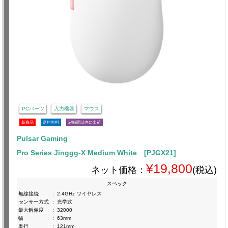
PCパーツ
入力機器
マウス
新商品
送料無料
24時間以内に出荷
Pulsar Gaming
Pro Series Jinggg-X Medium White [PJGX21]
¥19,800
ネット価格：
(税込)
スペック
無線接続
:
2.4GHz ワイヤレス
センサー方式
:
光学式
最大解像度
:
32000
幅
:
63mm
奥行
:
121mm