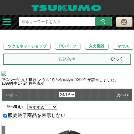
ツクモネットショップ
PCパーツ
入力機器
マウス
ツクモネットショップ
PCパーツ
入力機器
マウス
ひらく
+
絞込条件
“
PCパーツ,入力機器,マウス
”での検索結果
1399
件が該当しました。
1399
件中
1 - 24
件を表示
<<
>>
前へ
次へ
並べ替え：
販売終了商品を表示しない