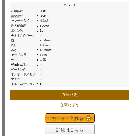
スペック
有線接続
:
USB
無線接続
:
USB
センサー方式
:
光学式
最大解像度
:
30000
ボタン数
:
11
チルトスクロール
:
○
幅
:
75.4mm
奥行
:
130mm
高さ
:
42.5mm
ケーブル長
:
1.8m
色
:
白系
Windows対応
:
○
ゲーミング
:
○
オンボードメモリ
:
○
マクロ
:
○
イルミネーション
:
○
在庫状況
在庫わずか
カートに入れる
詳細はこちら