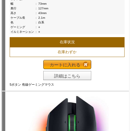
幅
:
73mm
奥行
:
127mm
高さ
:
43mm
ケーブル長
:
2.1m
色
:
白系
ゲーミング
:
○
イルミネーション
:
○
在庫状況
在庫わずか
カートに入れる
詳細はこちら
5ボタン 有線ゲーミングマウス