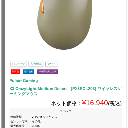
PCパーツ
入力機器
マウス
新商品
送料無料
24時間以内に出荷
Pulsar Gaming
X3 CrazyLight Medium Desert [PX3RCL203] ワイヤレスゲ
ーミングマウス
¥16,940
ネット価格：
(税込)
スペック
無線接続
:
2.4GHz ワイヤレス
センサー方式
:
その他
最大解像度
:
32000