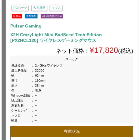
PCパーツ
入力機器
マウス
新商品
送料無料
24時間以内に出荷
Pulsar Gaming
X2H CrazyLight Mini BadSeed Tech Edition
[PX2HCL120] ワイヤレスゲーミングマウス
¥17,820
ネット価格：
(税込)
スペック
無線接続
:
2.4GHz ワイヤレス
最大解像度
:
32000
幅
:
62mm
奥行
:
116mm
高さ
:
38mm
色
:
青系
Windows対応
:
○
Mac対応
:
○
左右対称
:
○
ゲーミング
:
○
マクロ
:
○
軽量
:
○
在庫状況