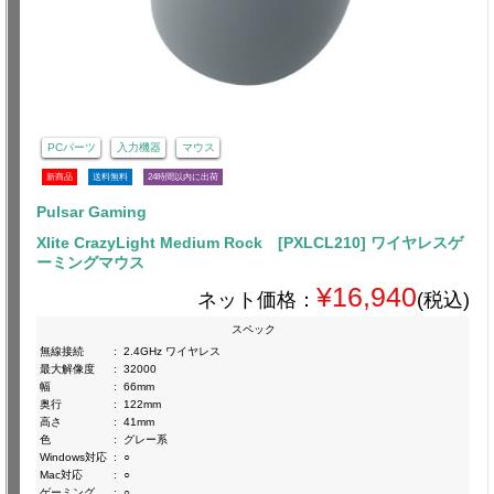
PCパーツ
入力機器
マウス
新商品
送料無料
24時間以内に出荷
Pulsar Gaming
Xlite CrazyLight Medium Rock [PXLCL210] ワイヤレスゲ
ーミングマウス
¥16,940
ネット価格：
(税込)
スペック
無線接続
:
2.4GHz ワイヤレス
最大解像度
:
32000
幅
:
66mm
奥行
:
122mm
高さ
:
41mm
色
:
グレー系
Windows対応
:
○
Mac対応
:
○
ゲーミング
:
○