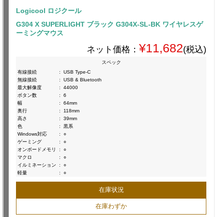
Logicool ロジクール
G304 X SUPERLIGHT ブラック G304X-SL-BK ワイヤレスゲ
ーミングマウス
¥11,682
ネット価格：
(税込)
スペック
有線接続
:
USB Type-C
無線接続
:
USB & Bluetooth
最大解像度
:
44000
ボタン数
:
6
幅
:
64mm
奥行
:
118mm
高さ
:
39mm
色
:
黒系
Windows対応
:
○
ゲーミング
:
○
オンボードメモリ
:
○
マクロ
:
○
イルミネーション
:
○
軽量
:
○
在庫状況
在庫わずか