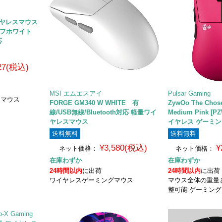
ワイヤレスマウス
 オフホワイト
応
927(税込)
MSI エムエスアイ
Pulsar Gaming
スマウス
FORGE GM340 W WHITE 有
ZywOo The Chos
線/USB無線/Bluetooth対応 軽量ワイ
Medium Pink [
ヤレスマウス
イヤレス ゲーミ
送料無料
送料無料
¥3,580(税込)
¥
ネット価格：
ネット価格：
在庫わずか
在庫わずか
24時間以内
に出荷
24時間以内
に出荷
ワイヤレスゲーミングマウス
マウス全体の重量
整可能 ゲーミン