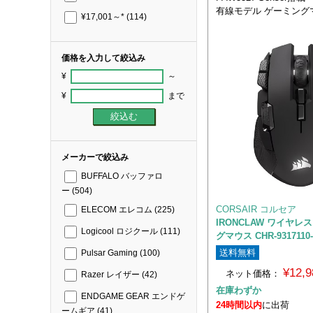
有線モデル ゲーミング
¥17,001～*
(114)
価格を入力して絞込み
¥
～
¥
まで
メーカーで絞込み
BUFFALO バッファロ
ー
(504)
CORSAIR コルセア
ELECOM エレコム
(225)
IRONCLAW ワイヤレス
Logicool ロジクール
(111)
グマウス CHR-9317110
送料無料
Pulsar Gaming
(100)
¥12,
ネット価格：
Razer レイザー
(42)
在庫わずか
ENDGAME GEAR エンドゲ
24時間以内
に出荷
ームギア
(41)