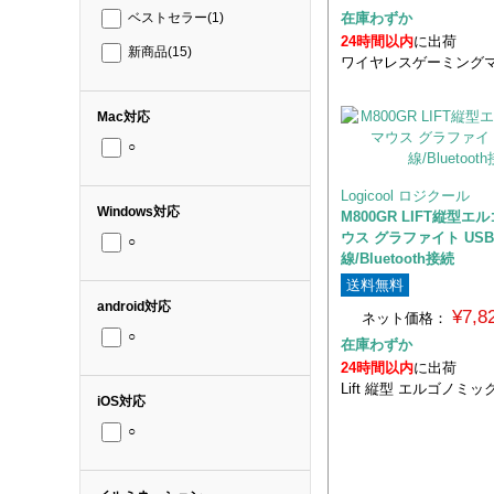
在庫わずか
ベストセラー
(1)
24時間以内
に出荷
新商品
(15)
ワイヤレスゲーミング
Mac対応
○
Logicool ロジクール
Windows対応
M800GR LIFT縦型
ウス グラファイト US
○
線/Bluetooth接続
送料無料
android対応
¥7,
ネット価格：
○
在庫わずか
24時間以内
に出荷
Lift 縦型 エルゴノミ
iOS対応
○