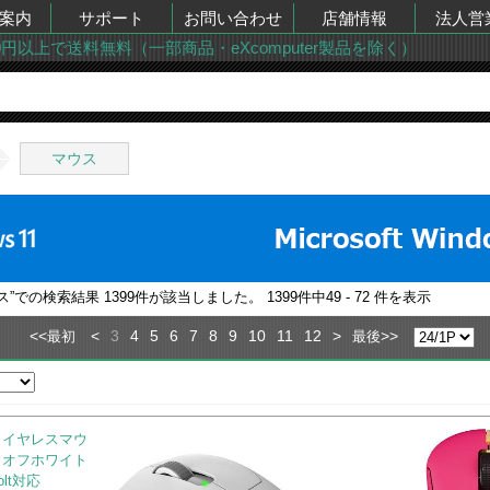
案内
サポート
お問い合わせ
店舗情報
法人営
00円以上で送料無料（一部商品・eXcomputer製品を除く）
マウス
ス
”での検索結果
1399
件が該当しました。
1399
件中
49 - 72
件を表示
<<
<
3
4
5
6
7
8
9
10
11
12
>
>>
最初
最後