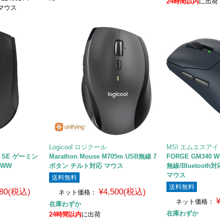
24時間以内
に出荷
マウス
Logicool ロジクール
MSI エムエスアイ
 SE ゲーミン
Marathon Mouse M705m USB無線 7
FORGE GM340 
-WW
ボタン チルト対応 マウス
無線/Bluetoot
マウス
送料無料
送料無料
980(税込)
¥4,500(税込)
ネット価格：
ネット価格：
在庫わずか
在庫わずか
24時間以内
に出荷