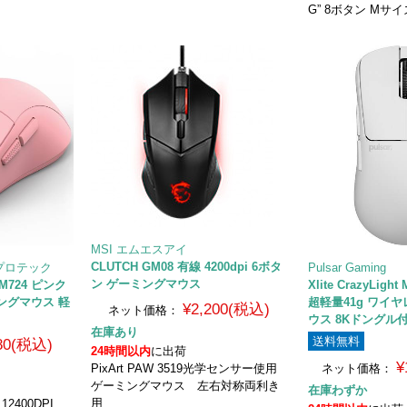
G” 8ボタン Mサイ
MSI エムエスアイ
CLUTCH GM08 有線 4200dpi 6ボタ
ィプロテック
Pulsar Gaming
ン ゲーミングマウス
 M724 ピンク
Xlite CrazyLight 
ーミングマウス 軽
超軽量41g ワイ
¥2,200(税込)
ネット価格：
ウス 8Kドングル付属
在庫あり
送料無料
580(税込)
24時間以内
に出荷
¥
PixArt PAW 3519光学センサー使用
ネット価格：
ゲーミングマウス 左右対称両利き
在庫わずか
用
 12400DPI