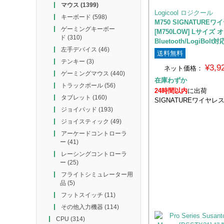
マウス
(1399)
Logicool ロジクール
キーボード
(598)
M750 SIGNATURE
ゲーミングキーボー
[M750LOW] Lサイズ
ド
(310)
Bluetooth/LogiBolt対
左手デバイス
(46)
送料無料
テンキー
(3)
¥3,
ネット価格：
ゲーミングマウス
(440)
在庫わずか
トラックボール
(56)
24時間以内
に出荷
タブレット
(160)
SIGNATUREワイヤレ
ジョイパッド
(193)
ジョイスティック
(49)
アーケードコントローラ
ー
(41)
レーシングコントローラ
ー
(25)
フライトシミュレーター用
品
(5)
フットスイッチ
(11)
その他入力機器
(114)
CPU
(314)