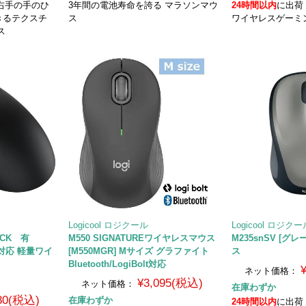
載 右手の手のひ
3年間の電池寿命を誇る マラソンマウ
24時間以内
に出荷
きるテクスチ
ス
ワイヤレスゲーミ
ス
Logicool ロジクール
Logicool ロジク
ACK 有
M550 SIGNATUREワイヤレスマウス
M235snSV [グ
th対応 軽量ワイ
[M550MGR] Mサイズ グラファイト
ス
Bluetooth/LogiBolt対応
ネット価格：
¥3,095(税込)
ネット価格：
在庫わずか
580(税込)
在庫わずか
24時間以内
に出荷