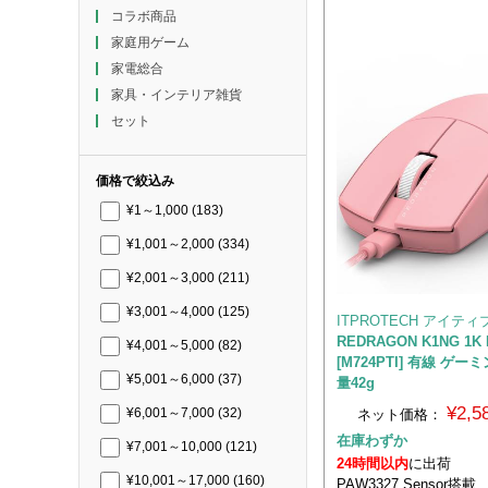
コラボ商品
家庭用ゲーム
家電総合
家具・インテリア雑貨
セット
価格で絞込み
¥1～1,000
(183)
¥1,001～2,000
(334)
¥2,001～3,000
(211)
¥3,001～4,000
(125)
ITPROTECH アイテ
REDRAGON K1NG 1K
¥4,001～5,000
(82)
[M724PTI] 有線 ゲ
¥5,001～6,000
(37)
量42g
¥2,
ネット価格：
¥6,001～7,000
(32)
在庫わずか
¥7,001～10,000
(121)
24時間以内
に出荷
¥10,001～17,000
(160)
PAW3327 Sensor搭載