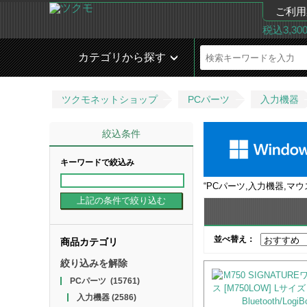
ご利用
税込3,3
カテゴリから探す
ツクモネットショップ
PCパーツ
入力機器
絞込条件
キーワードで絞込み
“
PCパーツ,入力機器,マウ
並べ替え：
商品カテゴリ
絞り込みを解除
PCパーツ
(15761)
入力機器
(2586)