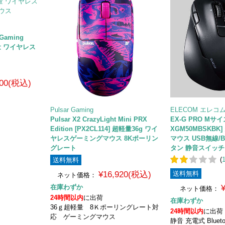
 Gaming
 軽量 ワイヤレス
800(税込)
Pulsar Gaming
ELECOM エレコ
Pulsar X2 CrazyLight Mini PRX
EX-G PRO Mサイズ
Edition [PX2CL114] 超軽量36g ワイ
XGM50MBSKB
ヤレスゲーミングマウス 8Kポーリン
マウス USB無線/Bl
グレート
タン 静音スイッチ
(
送料無料
¥16,920(税込)
送料無料
ネット価格：
在庫わずか
ネット価格：
24時間以内
に出荷
在庫わずか
36ｇ超軽量 8Ｋポーリングレート対
24時間以内
に出荷
応 ゲーミングマウス
静音 充電式 Blueto