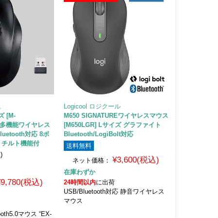
ム
Logicool ロジクール
 [M-
M650 SIGNATUREワイヤレスマウス
K] 多機能ワイヤレス
[M650LGR] Lサイズ グラファイト
uetooth対応 8ボ
Bluetooth/LogiBolt対応
 チルト機能付
送料無料
1
)
¥3,600(税込)
ネット価格：
在庫わずか
¥9,780(税込)
24時間以内
に出荷
USB/Bluetooth対応 静音ワイヤレス
マウス
oth5.0マウス “EX-