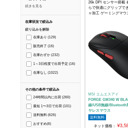
26k DPI センサー搭
続きを見る
らで快適にグリップで
ャ加工 ゲーミングマウ
在庫状況で絞込み
絞り込みを解除
在庫あり
(129)
販売終了
(16)
在庫わずか
(232)
1～3日程度で出荷予定
(16)
在庫なし
(1022)
その他の条件で絞込み
MSI エムエスアイ
24時間以内に出荷
(260)
FORGE GM340 W BL
線/USB無線/Bluetoo
最短 1〜3日で出荷
(101)
ヤレスマウス
送料無料
(626)
送料無料
おすすめ
(6)
¥3,
ネット価格：