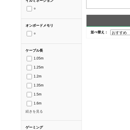
イルミネーション
○
オンボードメモリ
並べ替え：
○
ケーブル長
1.05m
1.25m
1.2m
1.35m
1.5m
1.6m
続きを見る
ゲーミング