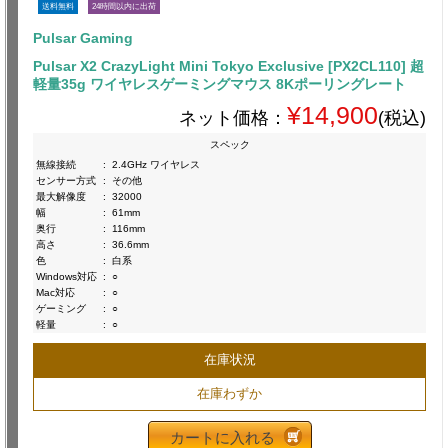
送料無料
24時間以内に出荷
Pulsar Gaming
Pulsar X2 CrazyLight Mini Tokyo Exclusive [PX2CL110] 超
軽量35g ワイヤレスゲーミングマウス 8Kポーリングレート
¥14,900
ネット価格：
(税込)
スペック
無線接続
:
2.4GHz ワイヤレス
センサー方式
:
その他
最大解像度
:
32000
幅
:
61mm
奥行
:
116mm
高さ
:
36.6mm
色
:
白系
Windows対応
:
○
Mac対応
:
○
ゲーミング
:
○
軽量
:
○
在庫状況
在庫わずか
カートに入れる