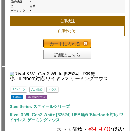
無線接続
:
×
色
:
黒系
ゲーミング
:
○
在庫状況
在庫わずか
カートに入れる
詳細はこちら
PCパーツ
入力機器
マウス
送料無料
24時間以内に出荷
SteelSeries スティールシリーズ
Rival 3 WL Gen2 White [62524] USB無線/Bluetooth対応 ワ
イヤレス ゲーミングマウス
¥9,970
ネット価格：
(税込)