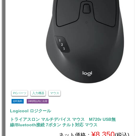
PCパーツ
入力機器
マウス
送料無料
24時間以内に出荷
Logicool ロジクール
トライアスロン マルチデバイス マウス M720r USB無
線/Bluetooth接続 7ボタン チルト対応 マウス
¥8,350
ネット価格：
(税込)