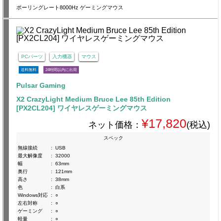
ポーリングレート8000Hz ゲーミングマウス
PCパーツ
入力機器
マウス
送料無料
24時間以内に出荷
Pulsar Gaming
X2 CrazyLight Medium Bruce Lee 85th Edition
[PX2CL204] ワイヤレスゲーミングマウス
¥17,820
ネット価格：
(税込)
スペック
無線接続
:
USB
最大解像度
:
32000
幅
:
63mm
奥行
:
121mm
高さ
:
38mm
色
:
白系
Windows対応
:
○
左右対称
:
○
ゲーミング
:
○
軽量
:
○