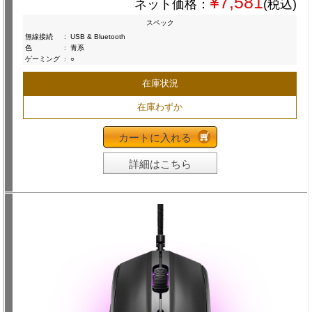
¥7,581
ネット価格：
(税込)
スペック
無線接続
:
USB & Bluetooth
色
:
青系
ゲーミング
:
○
在庫状況
在庫わずか
カートに入れる
詳細はこちら