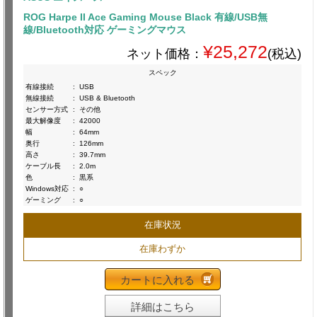
ROG Harpe II Ace Gaming Mouse Black 有線/USB無
線/Bluetooth対応 ゲーミングマウス
¥25,272
ネット価格：
(税込)
スペック
有線接続
:
USB
無線接続
:
USB & Bluetooth
センサー方式
:
その他
最大解像度
:
42000
幅
:
64mm
奥行
:
126mm
高さ
:
39.7mm
ケーブル長
:
2.0m
色
:
黒系
Windows対応
:
○
ゲーミング
:
○
在庫状況
在庫わずか
カートに入れる
詳細はこちら