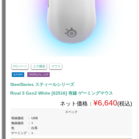
PCパーツ
入力機器
マウス
送料無料
24時間以内に出荷
SteelSeries スティールシリーズ
Rival 3 Gen2 White [62516] 有線 ゲーミングマウス
¥6,640
ネット価格：
(税込)
スペック
有線接続
:
USB
無線接続
:
×
色
:
白系
ゲーミング
:
○