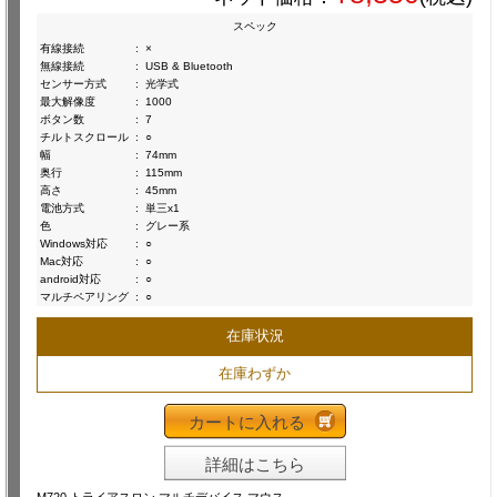
スペック
有線接続
:
×
無線接続
:
USB & Bluetooth
センサー方式
:
光学式
最大解像度
:
1000
ボタン数
:
7
チルトスクロール
:
○
幅
:
74mm
奥行
:
115mm
高さ
:
45mm
電池方式
:
単三x1
色
:
グレー系
Windows対応
:
○
Mac対応
:
○
android対応
:
○
マルチペアリング
:
○
在庫状況
在庫わずか
カートに入れる
詳細はこちら
M720 トライアスロン マルチデバイス マウス