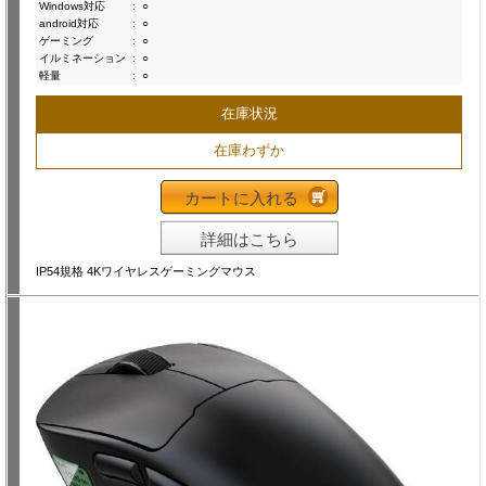
Windows対応
:
○
android対応
:
○
ゲーミング
:
○
イルミネーション
:
○
軽量
:
○
在庫状況
在庫わずか
カートに入れる
詳細はこちら
IP54規格 4Kワイヤレスゲーミングマウス