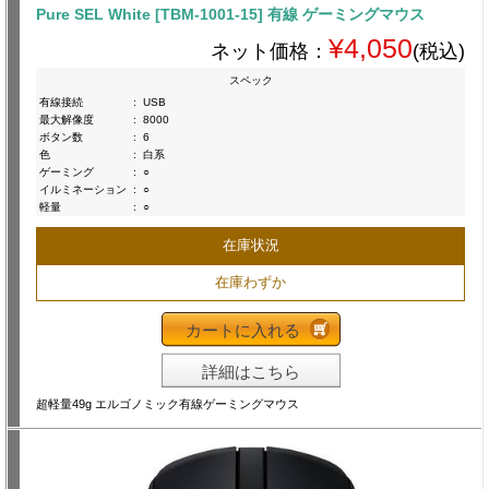
Pure SEL White [TBM-1001-15] 有線 ゲーミングマウス
¥4,050
ネット価格：
(税込)
スペック
有線接続
:
USB
最大解像度
:
8000
ボタン数
:
6
色
:
白系
ゲーミング
:
○
イルミネーション
:
○
軽量
:
○
在庫状況
在庫わずか
カートに入れる
詳細はこちら
超軽量49g エルゴノミック有線ゲーミングマウス