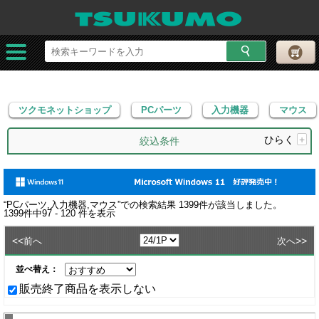
ツクモネットショップ
PCパーツ
入力機器
マウス
ツクモネットショップ
PCパーツ
入力機器
マウス
ひらく
+
絞込条件
“
PCパーツ,入力機器,マウス
”での検索結果
1399
件が該当しました。
1399
件中
97 - 120
件を表示
<<
>>
前へ
次へ
並べ替え：
販売終了商品を表示しない