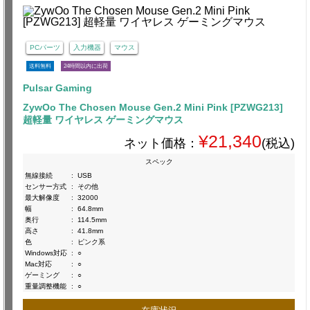
PCパーツ
入力機器
マウス
送料無料
24時間以内に出荷
Pulsar Gaming
ZywOo The Chosen Mouse Gen.2 Mini Pink [PZWG213]
超軽量 ワイヤレス ゲーミングマウス
¥21,340
ネット価格：
(税込)
スペック
無線接続
:
USB
センサー方式
:
その他
最大解像度
:
32000
幅
:
64.8mm
奥行
:
114.5mm
高さ
:
41.8mm
色
:
ピンク系
Windows対応
:
○
Mac対応
:
○
ゲーミング
:
○
重量調整機能
:
○