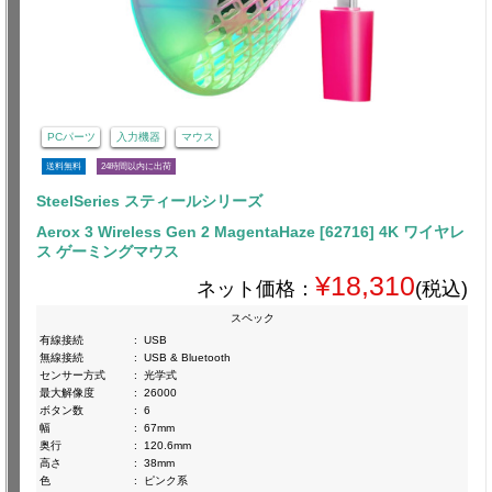
PCパーツ
入力機器
マウス
送料無料
24時間以内に出荷
SteelSeries スティールシリーズ
Aerox 3 Wireless Gen 2 MagentaHaze [62716] 4K ワイヤレ
ス ゲーミングマウス
¥18,310
ネット価格：
(税込)
スペック
有線接続
:
USB
無線接続
:
USB & Bluetooth
センサー方式
:
光学式
最大解像度
:
26000
ボタン数
:
6
幅
:
67mm
奥行
:
120.6mm
高さ
:
38mm
色
:
ピンク系