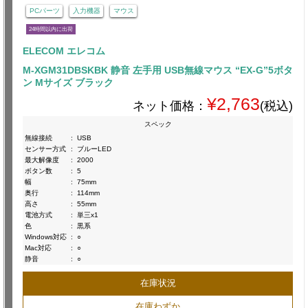
PCパーツ
入力機器
マウス
24時間以内に出荷
ELECOM エレコム
M-XGM31DBSKBK 静音 左手用 USB無線マウス “EX-G”5ボタ
ン Mサイズ ブラック
¥2,763
ネット価格：
(税込)
スペック
無線接続
:
USB
センサー方式
:
ブルーLED
最大解像度
:
2000
ボタン数
:
5
幅
:
75mm
奥行
:
114mm
高さ
:
55mm
電池方式
:
単三x1
色
:
黒系
Windows対応
:
○
Mac対応
:
○
静音
:
○
在庫状況
在庫わずか