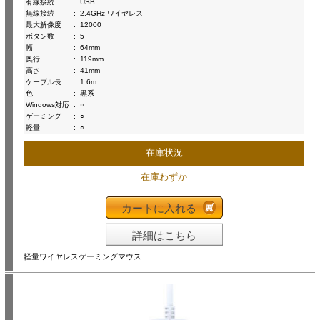
有線接続
:
USB
無線接続
:
2.4GHz ワイヤレス
最大解像度
:
12000
ボタン数
:
5
幅
:
64mm
奥行
:
119mm
高さ
:
41mm
ケーブル長
:
1.6m
色
:
黒系
Windows対応
:
○
ゲーミング
:
○
軽量
:
○
在庫状況
在庫わずか
カートに入れる
詳細はこちら
軽量ワイヤレスゲーミングマウス