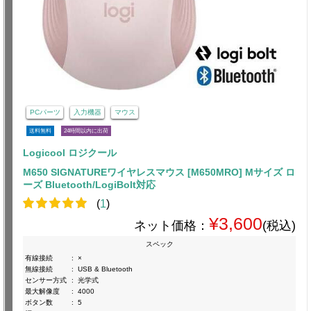
PCパーツ
入力機器
マウス
送料無料
24時間以内に出荷
Logicool ロジクール
M650 SIGNATUREワイヤレスマウス [M650MRO] Mサイズ ロ
ーズ Bluetooth/LogiBolt対応
(
1
)
¥3,600
ネット価格：
(税込)
スペック
有線接続
:
×
無線接続
:
USB & Bluetooth
センサー方式
:
光学式
最大解像度
:
4000
ボタン数
:
5