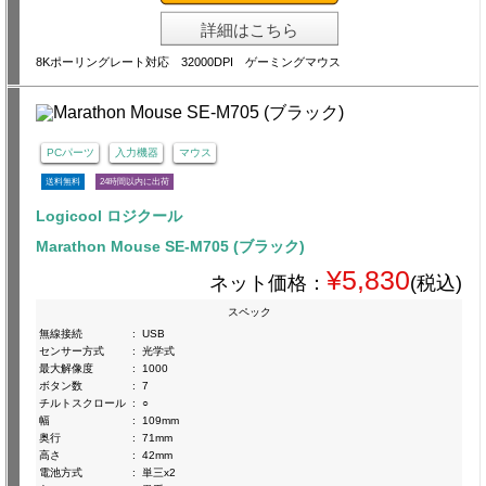
詳細はこちら
8Kポーリングレート対応 32000DPI ゲーミングマウス
PCパーツ
入力機器
マウス
送料無料
24時間以内に出荷
Logicool ロジクール
Marathon Mouse SE-M705 (ブラック)
¥5,830
ネット価格：
(税込)
スペック
無線接続
:
USB
センサー方式
:
光学式
最大解像度
:
1000
ボタン数
:
7
チルトスクロール
:
○
幅
:
109mm
奥行
:
71mm
高さ
:
42mm
電池方式
:
単三x2