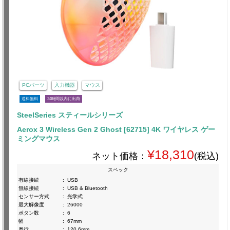
PCパーツ
入力機器
マウス
送料無料
24時間以内に出荷
SteelSeries スティールシリーズ
Aerox 3 Wireless Gen 2 Ghost [62715] 4K ワイヤレス ゲー
ミングマウス
¥18,310
ネット価格：
(税込)
スペック
有線接続
:
USB
無線接続
:
USB & Bluetooth
センサー方式
:
光学式
最大解像度
:
26000
ボタン数
:
6
幅
:
67mm
奥行
:
120.6mm