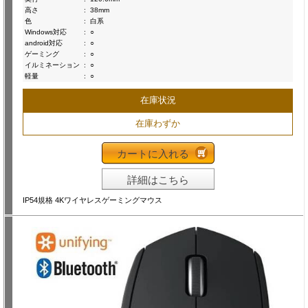
高さ
:
38mm
色
:
白系
Windows対応
:
○
android対応
:
○
ゲーミング
:
○
イルミネーション
:
○
軽量
:
○
在庫状況
在庫わずか
カートに入れる
詳細はこちら
IP54規格 4Kワイヤレスゲーミングマウス