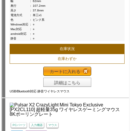
幅
:
62mm
奥行
:
107.2mm
高さ
:
37.8mm
電池方式
:
単三x1
色
:
ピンク系
Windows対応
:
○
Mac対応
:
○
android対応
:
○
静音
:
○
在庫状況
在庫わずか
カートに入れる
詳細はこちら
USB/Bluetooth対応 静音ワイヤレスマウス
PCパーツ
入力機器
マウス