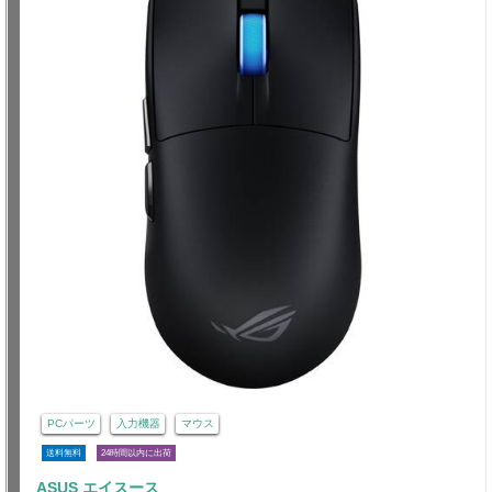
PCパーツ
入力機器
マウス
送料無料
24時間以内に出荷
ASUS エイスース