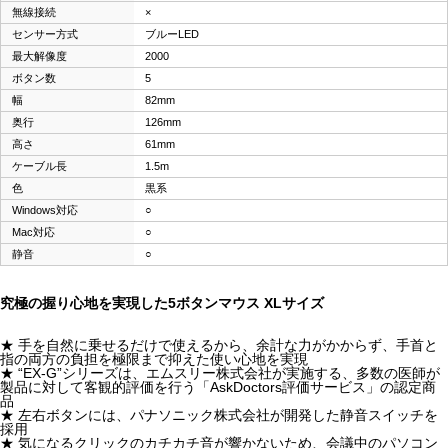
無線接続
×
センサー方式
ブルーLED
最大解像度
2000
ボタン数
5
幅
82mm
奥行
126mm
高さ
61mm
ケーブル長
1.5m
色
黒系
Windows対応
○
Mac対応
○
静音
○
究極の握り心地を実現した5ボタンマウス XLサイズ
★ 手を自然に乗せるだけで使えるから、余計な力がかからず、手首と
指の両方の負担を極限まで抑えた使い心地を実現
★ “EX-G”シリーズは、エムスリー株式会社が実施する、多数の医師が
製品に対して客観的評価を行う「AskDoctors評価サービス」の認定商
品
★ 左右ボタンには、パナソニック株式会社が開発した静音スイッチを
採用
★ 気になるクリックのカチカチ音が響かないため、会議中のパソコン