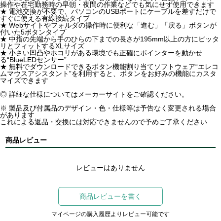
操作や在宅勤務時の早朝・夜間の作業などでも気にせず使用できます
★ 電池交換が不要で、パソコンのUSBポートにケーブルを差すだけで
すぐに使える有線接続タイプ
★ Webサイトやフォルダの操作時に便利な「進む」「戻る」ボタンが
付いた5ボタンタイプ
★ 中指の先端から手のひらの下までの長さが195mm以上の方にピッタ
リとフィットするXLサイズ
★ 小さい凹凸やホコリがある環境でも正確にポインターを動かせ
る“BlueLEDセンサー”
★ 無料でダウンロードできるボタン機能割り当てソフトウェア“エレコ
ムマウスアシスタント”を利用すると、ボタンをお好みの機能にカスタ
マイズできます
◎ 詳細な仕様についてはメーカーサイトをご確認ください。
※ 製品及び付属品のデザイン・色・仕様等は予告なく変更される場合
があります
これによる返品・交換には対応できませんので予めご了承ください
商品レビュー
レビューはありません
商品レビューを書く
マイページの購入履歴よりレビュー可能です