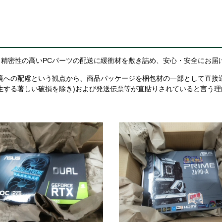
精密性の高いPCパーツの配送に緩衝材を敷き詰め、安心・安全にお届
境への配慮という観点から、商品パッケージを梱包材の一部として直接
生する著しい破損を除き)および発送伝票等が直貼りされていると言う