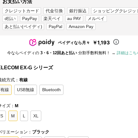
お支払い方法
クレジットカード
代金引換
銀行振込
ショッピングクレジッ
d払い
PayPay
楽天ペイ
au PAY
メルペイ
あと払い(ペイディ)
PayPal
Amazon Pay
￥1,193
ペイディなら月々
今ならペイディの
3・6・12回あと払い
分割手数料無料！ →
詳細はこち
ELECOM EX-G シリーズ
接続方式：
有線
有線
USB無線
Bluetooth
サイズ：
M
S
M
L
XL
バリエーション：
ブラック