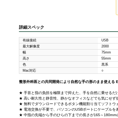
詳細スペック
有線接続
USB
最大解像度
2000
幅
75mm
高さ
55mm
色
黒系
Mac対応
○
整形外科医との共同開発により自然な手の形のまま使える E
★ 手首と指の負担を極限まで抑えた、手を自然に乗せるだ
★ 高い耐久性と静音性、静かなオフィスなどでも気にせず
★ 無料でダウンロードできるボタン機能割り当てソフトウ
★ 電池交換が不要で、パソコンのUSBポートにケーブル
★ 中指の先端から手のひらの下までの長さが165～180m