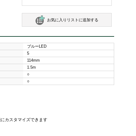
お気に入りリストに追加する
ブルーLED
5
114mm
1.5m
○
○
能にカスタマイズできます