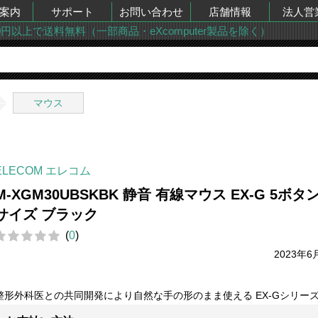
案内
サポート
お問い合わせ
店舗情報
法人営
00円以上で送料無料（一部商品・eXcomputer製品を除く）
マウス
ELECOM エレコム
M-XGM30UBSKBK 静音 有線マウス EX-G 5ボタン
サイズ ブラック
(
0
)
2023年6
整形外科医との共同開発により自然な手の形のまま使える EX-Gシリー