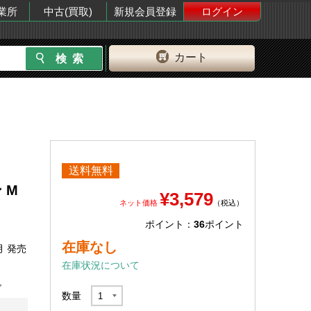
業所
中古(買取)
新規会員登録
ログイン
カート
送料無料
 M
¥3,579
ネット価格
（税込）
ポイント：
36
ポイント
在庫なし
月 発売
在庫状況について
ズ
数量