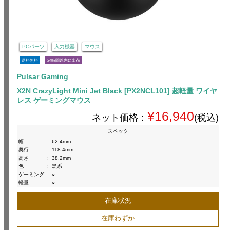
PCパーツ
入力機器
マウス
送料無料
24時間以内に出荷
Pulsar Gaming
X2N CrazyLight Mini Jet Black [PX2NCL101] 超軽量 ワイヤ
レス ゲーミングマウス
¥16,940
ネット価格：
(税込)
スペック
幅
:
62.4mm
奥行
:
118.4mm
高さ
:
38.2mm
色
:
黒系
ゲーミング
:
○
軽量
:
○
在庫状況
在庫わずか