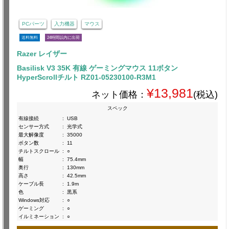
PCパーツ
入力機器
マウス
送料無料
24時間以内に出荷
Razer レイザー
Basilisk V3 35K 有線 ゲーミングマウス 11ボタン
HyperScrollチルト RZ01-05230100-R3M1
¥13,981
ネット価格：
(税込)
スペック
有線接続
:
USB
センサー方式
:
光学式
最大解像度
:
35000
ボタン数
:
11
チルトスクロール
:
○
幅
:
75.4mm
奥行
:
130mm
高さ
:
42.5mm
ケーブル長
:
1.9m
色
:
黒系
Windows対応
:
○
ゲーミング
:
○
イルミネーション
:
○