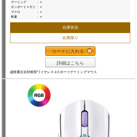
ゲーミング
:
○
オンボードメモリ
:
○
マクロ
:
○
軽量
:
○
在庫状況
在庫限り
カートに入れる
詳細はこちら
超軽量左右対称型ワイヤレス eスポーツゲーミングマウス