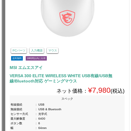
PCパーツ
入力機器
マウス
送料無料
24時間以内に出荷
MSI エムエスアイ
VERSA 300 ELITE WIRELESS WHITE USB有線/USB無
線/Bluetooth対応 ゲーミングマウス
¥7,980
ネット価格：
(税込)
スペック
有線接続
:
USB
無線接続
:
USB & Bluetooth
センサー方式
:
光学式
最大解像度
:
6400
ボタン数
:
6
幅
:
64mm