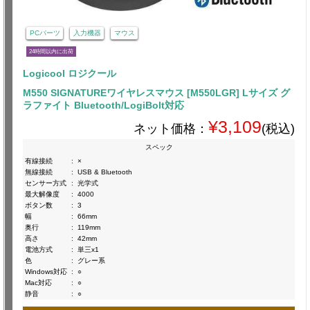
PCパーツ
入力機器
マウス
24時間以内に出荷
Logicool ロジクール
M550 SIGNATUREワイヤレスマウス [M550LGR] Lサイズ グ
ラファイト Bluetooth/LogiBolt対応
¥3,109
ネット価格：
(税込)
スペック
有線接続
:
×
無線接続
:
USB & Bluetooth
センサー方式
:
光学式
最大解像度
:
4000
ボタン数
:
3
幅
:
66mm
奥行
:
119mm
高さ
:
42mm
電池方式
:
単三x1
色
:
グレー系
Windows対応
:
○
Mac対応
:
○
静音
:
○