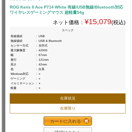
ROG Keris II Ace P714 White 有線/USB無線/Bluetooth対応
ワイヤレスゲーミングマウス 超軽量54g
¥15,079
ネット価格：
(税込)
スペック
有線接続
:
USB
無線接続
:
USB & Bluetooth
センサー方式
:
光学式
最大解像度
:
42000
幅
:
67mm
奥行
:
121mm
高さ
:
42mm
色
:
白系
Windows対応
:
○
ゲーミング
:
○
イルミネーション
:
○
軽量
:
○
在庫状況
在庫限り
カートに入れる