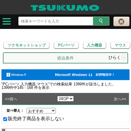
ツクモネットショップ
PCパーツ
入力機器
マウス
ツクモネットショップ
PCパーツ
入力機器
マウス
ひらく
+
絞込条件
“
PCパーツ,入力機器,マウス
”での検索結果
1399
件が該当しました。
1399
件中
145 - 168
件を表示
<<
>>
前へ
次へ
並べ替え：
販売終了商品を表示しない