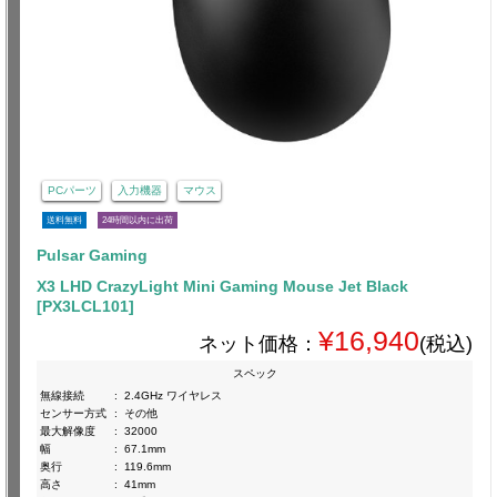
PCパーツ
入力機器
マウス
送料無料
24時間以内に出荷
Pulsar Gaming
X3 LHD CrazyLight Mini Gaming Mouse Jet Black
[PX3LCL101]
¥16,940
ネット価格：
(税込)
スペック
無線接続
:
2.4GHz ワイヤレス
センサー方式
:
その他
最大解像度
:
32000
幅
:
67.1mm
奥行
:
119.6mm
高さ
:
41mm