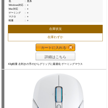
色
:
黒系
Windows対応
:
○
Mac対応
:
○
ゲーミング
:
○
マクロ
:
○
軽量
:
○
在庫状況
在庫わずか
カートに入れる
詳細はこちら
43g軽量 左利きの手のひらグリップに最適化 ゲーミングマウス