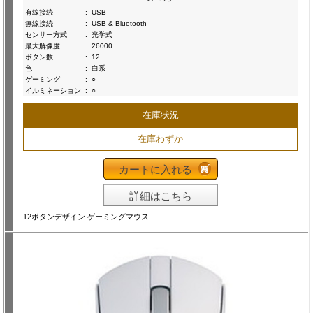
有線接続
:
USB
無線接続
:
USB & Bluetooth
センサー方式
:
光学式
最大解像度
:
26000
ボタン数
:
12
色
:
白系
ゲーミング
:
○
イルミネーション
:
○
在庫状況
在庫わずか
カートに入れる
詳細はこちら
12ボタンデザイン ゲーミングマウス