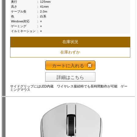
奥行
:
125mm
高さ
:
41mm
ケーブル長
:
2.0m
色
:
白系
Windows対応
:
○
ゲーミング
:
○
イルミネーション
:
○
在庫状況
在庫わずか
カートに入れる
詳細はこちら
サイドグリップにはLED内蔵 ワイヤレス接続時でも長時間動作が可能 ゲー
ミングマウス