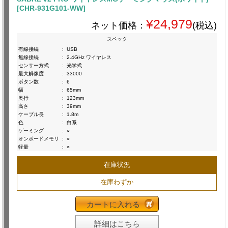
[CHR-931G101-WW]
¥24,979
ネット価格：
(税込)
スペック
有線接続
:
USB
無線接続
:
2.4GHz ワイヤレス
センサー方式
:
光学式
最大解像度
:
33000
ボタン数
:
6
幅
:
65mm
奥行
:
123mm
高さ
:
39mm
ケーブル長
:
1.8m
色
:
白系
ゲーミング
:
○
オンボードメモリ
:
○
軽量
:
○
在庫状況
在庫わずか
カートに入れる
詳細はこちら