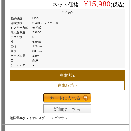
¥15,980
ネット価格：
(税込)
スペック
有線接続
:
USB
無線接続
:
2.4GHz ワイヤレス
センサー方式
:
光学式
最大解像度
:
33000
ボタン数
:
5
幅
:
63mm
奥行
:
120mm
高さ
:
38.3mm
ケーブル長
:
1.8m
色
:
白系
ゲーミング
:
○
在庫状況
在庫わずか
カートに入れる
詳細はこちら
超軽量36g ワイヤレスゲーミングマウス