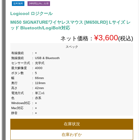
送料無料
24時間以内に出荷
Logicool ロジクール
M650 SIGNATUREワイヤレスマウス [M650LRD] Lサイズ レ
ッド Bluetooth/LogiBolt対応
¥3,600
ネット価格：
(税込)
スペック
有線接続
:
×
無線接続
:
USB & Bluetooth
センサー方式
:
光学式
最大解像度
:
4000
ボタン数
:
5
幅
:
66mm
奥行
:
119mm
高さ
:
42mm
電池方式
:
単三x1
色
:
赤系
Windows対応
:
○
Mac対応
:
○
静音
:
○
在庫状況
在庫わずか