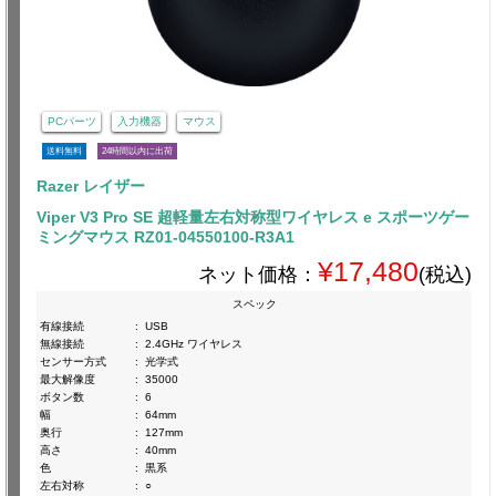
PCパーツ
入力機器
マウス
送料無料
24時間以内に出荷
Razer レイザー
Viper V3 Pro SE 超軽量左右対称型ワイヤレス e スポーツゲー
ミングマウス RZ01-04550100-R3A1
¥17,480
ネット価格：
(税込)
スペック
有線接続
:
USB
無線接続
:
2.4GHz ワイヤレス
センサー方式
:
光学式
最大解像度
:
35000
ボタン数
:
6
幅
:
64mm
奥行
:
127mm
高さ
:
40mm
色
:
黒系
左右対称
:
○