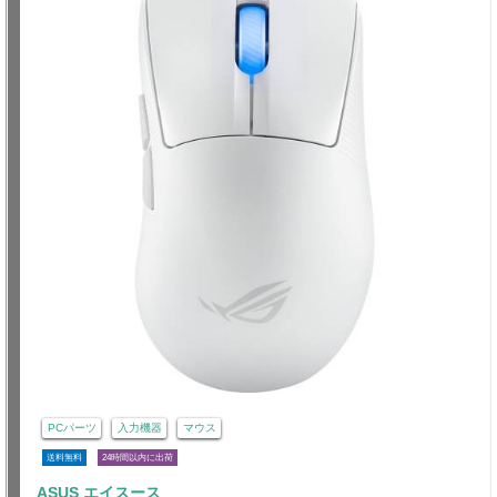
PCパーツ
入力機器
マウス
送料無料
24時間以内に出荷
ASUS エイスース