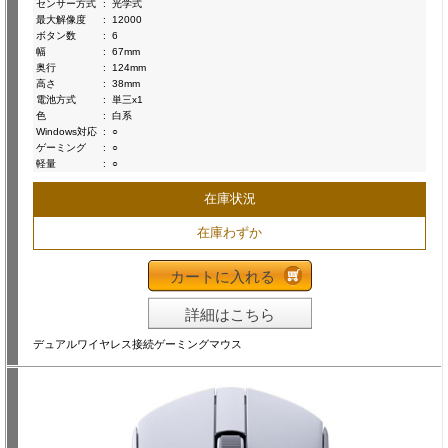
センサー方式
:
光学式
最大解像度
:
12000
ボタン数
:
6
幅
:
67mm
奥行
:
124mm
高さ
:
38mm
電池方式
:
単三x1
色
:
白系
Windows対応
:
○
ゲーミング
:
○
軽量
:
○
在庫状況
在庫わずか
カートに入れる
詳細はこちら
デュアルワイヤレス接続ゲーミングマウス