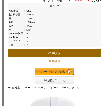
スペック
無線接続
:
USB
最大解像度
:
32000
幅
:
70mm
奥行
:
125mm
高さ
:
44mm
色
:
白系
Windows対応
:
○
Mac対応
:
○
ゲーミング
:
○
軽量
:
○
在庫状況
在庫限り
カートに入れる
詳細はこちら
55g超軽量 1000Hz/1ms ポーリングレート ゲーミングマウス