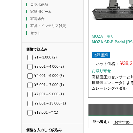
コラボ商品
家庭用ゲーム
家電総合
家具・インテリア雑貨
セット
MOZA モザ
MOZA SR-P Pedal [RS
価格で絞込み
送料無料
¥1～3,000
(2)
¥38,
ネット価格：
¥3,001～4,000
(2)
お取り寄せ
¥4,001～6,000
(3)
高精度圧力センサーと1
度磁気エンコーダによ
¥6,001～7,000
(1)
ムレーシングペダル
¥7,001～9,000
(1)
¥9,001～13,000
(1)
¥13,001～*
(1)
並べ替え：
価格を入力して絞込み