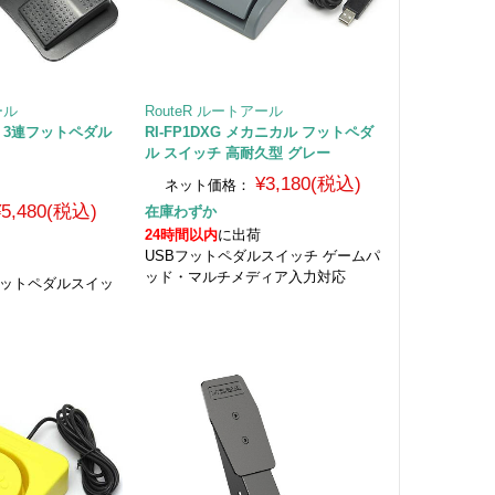
ール
RouteR ルートアール
3.0 3連フットペダル
RI-FP1DXG メカニカル フットペダ
ル スイッチ 高耐久型 グレー
¥3,180(税込)
ネット価格：
¥5,480(税込)
在庫わずか
24時間以内
に出荷
USBフットペダルスイッチ ゲームパ
ッド・マルチメディア入力対応
フットペダルスイッ