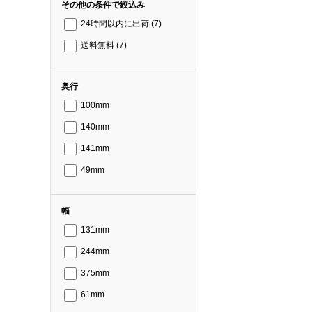
その他の条件で絞込み
24時間以内に出荷
(7)
送料無料
(7)
奥行
100mm
140mm
141mm
49mm
幅
131mm
244mm
375mm
61mm