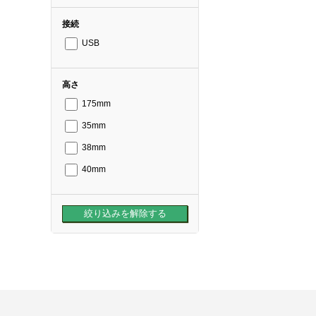
接続
USB
高さ
175mm
35mm
38mm
40mm