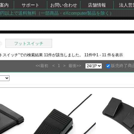
案内
サポート
お問い合わせ
店舗情報
法人営
00円以上で送料無料（一部商品・eXcomputer製品を除く）
フットスイッチ
ットスイッチ
”での検索結果
11
件が該当しました。
11
件中
1 - 11
件を表示
<<
<
1
>
>>
販売終了商
最初
最後