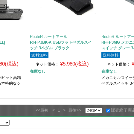
RouteR ルートアール
RouteR ルートア
11]
RI-FP3BK-A USBフットペダルスイ
RI-FP3MG メ
ッチ 3ペダル ブラック
スイッチ グレー 
送料無料
送料無料
280(税込)
¥5,980(税込)
ネット価格：
ネット価格：
在庫なし
在庫なし
6ビット高精
メカニカルスイッチ
る本格的なシ
ペダルスイッチ 3
<<
<
1
>
>>
販売終了商
最初
最後