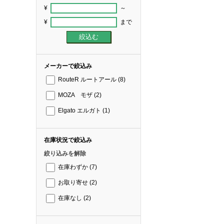
¥
～
¥
まで
メーカーで絞込み
RouteR ルートアール
(8)
MOZA モザ
(2)
Elgato エルガト
(1)
在庫状況で絞込み
絞り込みを解除
在庫わずか
(7)
お取り寄せ
(2)
在庫なし
(2)