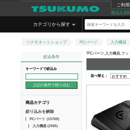
ご利用
税込3,3
カテゴリから探す
ツクモネットショップ
PCパーツ
入力機器
“
PCパーツ,入力機器,フ
絞込条件
キーワードで絞込み
並べ替え：
商品カテゴリ
絞り込みを解除
PCパーツ
(15769)
入力機器
(2585)