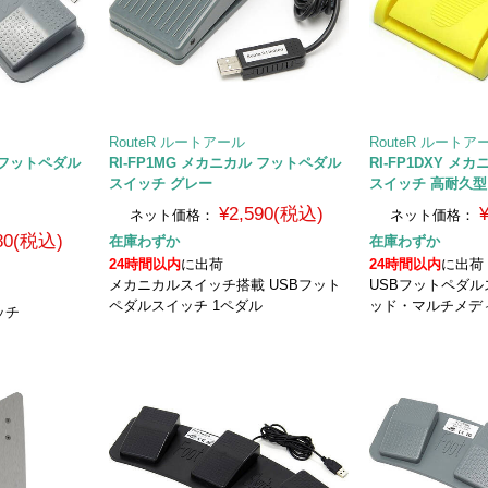
RouteR ルートアール
RouteR ルートア
 3連フットペダル
RI-FP1MG メカニカル フットペダル
RI-FP1DXY 
スイッチ グレー
スイッチ 高耐久型
¥2,590(税込)
ネット価格：
ネット価格：
980(税込)
在庫わずか
在庫わずか
24時間以内
に出荷
24時間以内
に出荷
メカニカルスイッチ搭載 USBフット
USBフットペダル
ペダルスイッチ 1ペダル
ッド・マルチメデ
ッチ