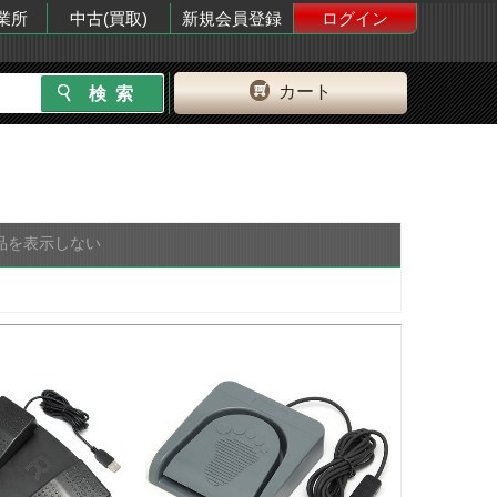
業所
中古(買取)
新規会員登録
ログイン
カート
品を表示しない