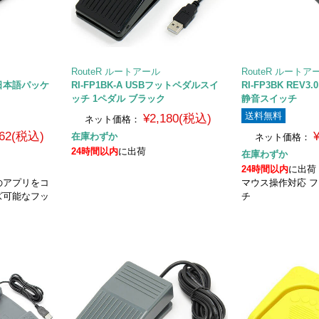
RouteR ルートアール
RouteR ルートア
l（日本語パッケ
RI-FP1BK-A USBフットペダルスイ
RI-FP3BK REV
ッチ 1ペダル ブラック
静音スイッチ
送料無料
¥2,180(税込)
ネット価格：
062(税込)
在庫わずか
ネット価格：
24時間以内
に出荷
在庫わずか
24時間以内
に出荷
のアプリをコ
マウス操作対応 
ズ可能なフッ
チ