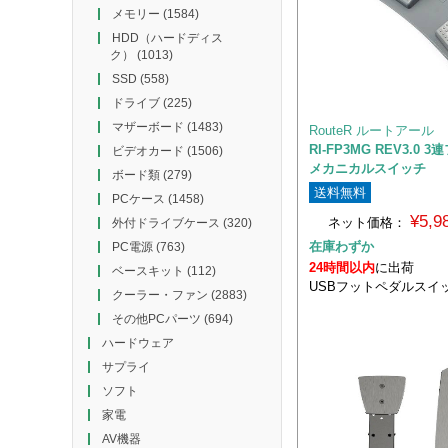
メモリー
(1584)
HDD（ハードディス
ク）
(1013)
SSD
(558)
ドライブ
(225)
マザーボード
(1483)
RouteR ルートアール
RI-FP3MG REV3.0
ビデオカード
(1506)
メカニカルスイッチ
ボード類
(279)
送料無料
PCケース
(1458)
¥5,
ネット価格：
外付ドライブケース
(320)
在庫わずか
PC電源
(763)
24時間以内
に出荷
ベースキット
(112)
USBフットペダルスイ
クーラー・ファン
(2883)
その他PCパーツ
(694)
ハードウェア
サプライ
ソフト
家電
AV機器