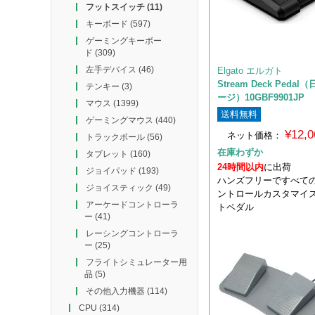
フットスイッチ
(11)
キーボード
(597)
ゲーミングキーボー
ド
(309)
左手デバイス
(46)
Elgato エルガト
Stream Deck Peda
テンキー
(3)
ージ）10GBF9901JP
マウス
(1399)
送料無料
ゲーミングマウス
(440)
¥12,
ネット価格：
トラックボール
(56)
在庫わずか
タブレット
(160)
24時間以内
に出荷
ジョイパッド
(193)
ハンズフリーですべて
ジョイスティック
(49)
ントロールカスタマイ
アーケードコントローラ
トペダル
ー
(41)
レーシングコントローラ
ー
(25)
フライトシミュレーター用
品
(5)
その他入力機器
(114)
CPU
(314)