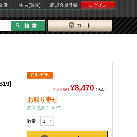
業所
中古(買取)
新規会員登録
ログイン
カート
送料無料
S19]
¥8,470
ネット価格
（税込）
お取り寄せ
在庫状況について
数量