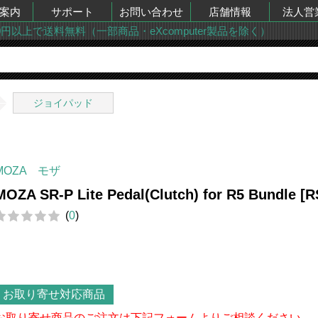
案内
サポート
お問い合わせ
店舗情報
法人営
00円以上で送料無料（一部商品・eXcomputer製品を除く）
ジョイパッド
MOZA モザ
MOZA SR-P Lite Pedal(Clutch) for R5 Bundle [R
(
0
)
お取り寄せ対応商品
お取り寄せ商品のご注文は下記フォームよりご相談ください