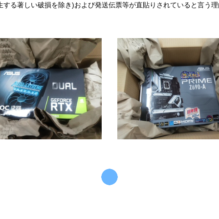
生する著しい破損を除き)および発送伝票等が直貼りされていると言う