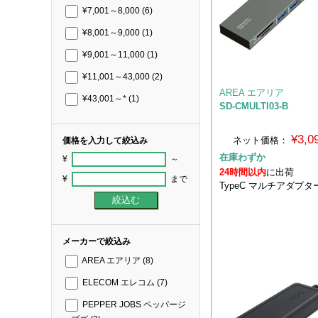
¥7,001～8,000
(6)
¥8,001～9,000
(1)
¥9,001～11,000
(1)
¥11,001～43,000
(2)
AREA エアリア
¥43,001～*
(1)
SD-CMULTI03-B
¥3,
ネット価格：
価格を入力して絞込み
在庫わずか
¥
～
24時間以内
に出荷
¥
まで
TypeC マルチアダプタ
メーカーで絞込み
AREA エアリア
(8)
ELECOM エレコム
(7)
PEPPER JOBS ペッパージ