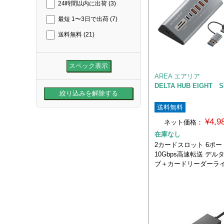
24時間以内に出荷
(3)
最短 1〜3日で出荷
(7)
送料無料
(21)
AREA エアリア
DELTA HUB EIGHT S
送料無料
¥4,
ネット価格：
在庫なし
2カードスロット 6ポ
10Gbps高速転送 デル
ブ＋カードリーダーラ