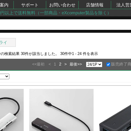
案内
サポート
お問い合わせ
店舗情報
法人営
00円以上で送料無料（一部商品・eXcomputer製品を除く）
ライ
での検索結果
30
件が該当しました。
30
件中
1 - 24
件を表示
<<
<
1
2
>
>>
販売終了
最初
最後