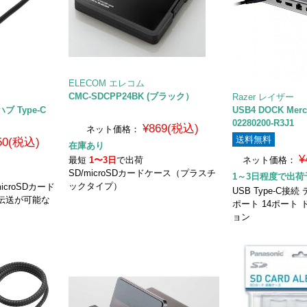
ELECOM エレコム
CMC-SDCPP24BK (ブラック）
Razer レイザー
ハブ Type-C
USB4 DOCK Merc
02280200-R3J1
¥869(税込)
ネット価格：
送料無料
350(税込)
在庫あり
¥
最短
1〜3日
で出荷
ネット価格：
SD/microSDカードケース（プラスチ
1～3日程度で出荷
ックタイプ）
icroSDカード
USB Type-C
伝送が可能な
ポート 14ポート
ョン