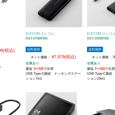
ELECOM エレコム
ELECOM エレコ
DST-070BPBK
DST-100BPBK
送料無料
送料無料
099(税込)
¥7,979(税込)
ネット価格：
ネット価格：
在庫あり
在庫あり
ー
最短
1〜3日
で出荷
最短
1〜3日
で出
USB Type-C接続 ドッキングステー
USB Type-C
ション7in1
ション10in1