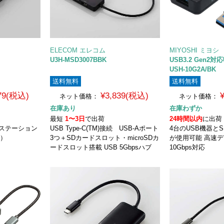
ELECOM エレコム
MIYOSHI ミヨシ
U3H-MSD3007BBK
USB3.2 Gen2対
USH-10G2A/BK
送料無料
送料無料
979(税込)
¥3,839(税込)
ネット価格：
ネット価格：
在庫あり
在庫わずか
最短
1〜3日
で出荷
24時間以内
に出荷
グステーション
USB Type-C(TM)接続 USB-Aポート
4台のUSB機器とS
き）
3つ＋SDカードスロット・microSDカ
が使用可能 高速
ードスロット搭載 USB 5Gbpsハブ
10Gbps対応