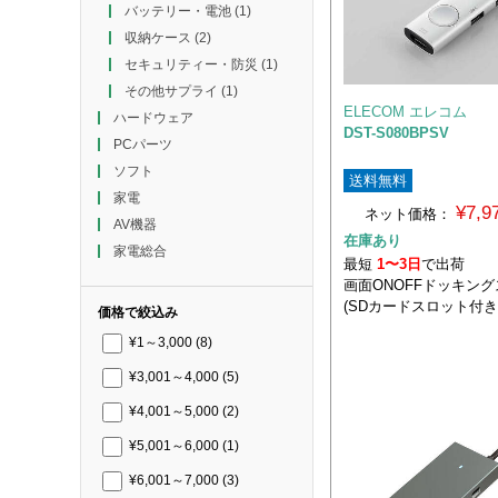
バッテリー・電池
(1)
収納ケース
(2)
セキュリティー・防災
(1)
その他サプライ
(1)
ELECOM エレコム
ハードウェア
DST-S080BPSV
PCパーツ
ソフト
送料無料
家電
¥7,
ネット価格：
AV機器
在庫あり
家電総合
最短
1〜3日
で出荷
画面ONOFFドッキン
(SDカードスロット付
価格で絞込み
¥1～3,000
(8)
¥3,001～4,000
(5)
¥4,001～5,000
(2)
¥5,001～6,000
(1)
¥6,001～7,000
(3)