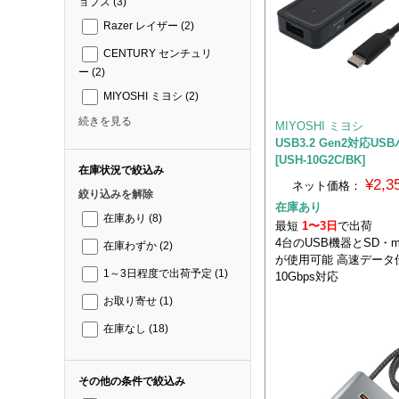
ョブズ
(3)
Razer レイザー
(2)
CENTURY センチュリ
ー
(2)
MIYOSHI ミヨシ
(2)
続きを見る
MIYOSHI ミヨシ
USB3.2 Gen2対応USB
[USH-10G2C/BK]
在庫状況で絞込み
¥2,
ネット価格：
絞り込みを解除
在庫あり
在庫あり
(8)
最短
1〜3日
で出荷
4台のUSB機器とSD・m
在庫わずか
(2)
が使用可能 高速データ
1～3日程度で出荷予定
(1)
10Gbps対応
お取り寄せ
(1)
在庫なし
(18)
その他の条件で絞込み