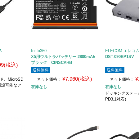
A
Insta360
ELECOM エレコ
X5用ウルトラバッテリー 2800mAh
DST-090BP1SV
ブラック CINSCAHB
499(税込)
送料無料
送料無料
¥7,960(税込)
¥
、MicroSD
ネット価格：
ネット価格：
増設可能なア
在庫なし
在庫なし
ドッキングステーシ
PD3.1対応）