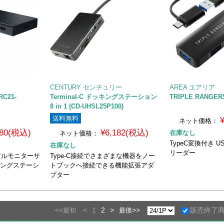
CENTURY センチュリー
AREA エアリア
RC21-
Terminal-C ドッキングステーション
TRIPLE RANGE
8 in 1 (CD-UHSL25P100)
送料無料
ネット価格：
380(税込)
¥6,182(税込)
在庫なし
ネット価格：
TypeC変換付き U
在庫なし
リーダー
デュアルモニターサ
Type-C接続でさまざまな機器をノー
キングステーシ
トブックへ接続できる機能拡張アダ
プター
<<
<
1
2
>
>>
販売終了
最初
最後