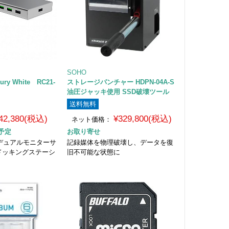
SOHO
ury White RC21-
ストレージパンチャー HDPN-04A-S
油圧ジャッキ使用 SSD破壊ツール
送料無料
42,380(税込)
¥329,800(税込)
ネット価格：
予定
お取り寄せ
接続 デュアルモニターサ
記録媒体を物理破壊し、データを復
 ドッキングステーシ
旧不可能な状態に