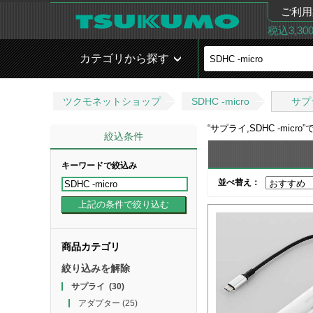
ご利用
税込3,3
カテゴリから探す
ツクモネットショップ
SDHC -micro
サプ
“
サプライ,SDHC -micro
”
絞込条件
キーワードで絞込み
並べ替え：
商品カテゴリ
絞り込みを解除
サプライ
(30)
アダプター
(25)