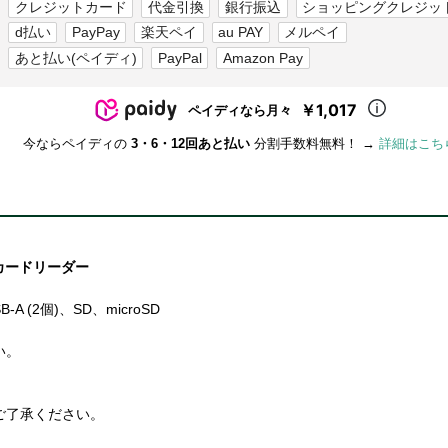
クレジットカード
代金引換
銀行振込
ショッピングクレジッ
d払い
PayPay
楽天ペイ
au PAY
メルペイ
あと払い(ペイディ)
PayPal
Amazon Pay
￥1,017
ペイディなら月々
今ならペイディの
3・6・12回あと払い
分割手数料無料！ →
詳細はこち
SDカードリーダー
-A (2個)、SD、microSD
い。
ご了承ください。