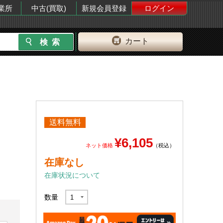
業所
中古(買取)
新規会員登録
ログイン
カート
送料無料
¥6,105
ネット価格
（税込）
在庫なし
在庫状況について
ー
数量