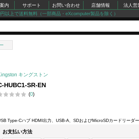
案内
サポート
お問い合わせ
店舗情報
法人営
00円以上で送料無料（一部商品・eXcomputer製品を除く）
ー
Kingston キングストン
C-HUBC1-SR-EN
(
0
)
USB Type-Cハブ HDMI出力、USB-A、SDおよびMicroSDカードリーダ
お支払い方法