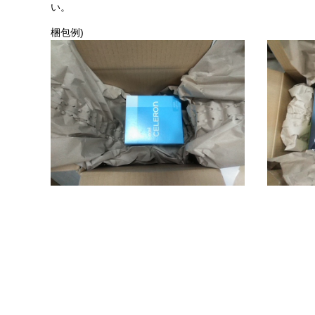
い。
梱包例)