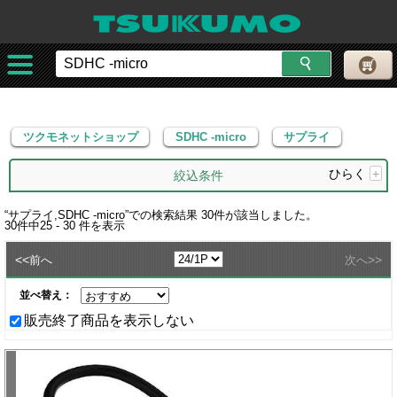
ツクモネットショップ
SDHC -micro
サプライ
ツクモネットショップ
SDHC -micro
サプライ
ひらく
+
絞込条件
“
サプライ,SDHC -micro
”での検索結果
30
件が該当しました。
30
件中
25 - 30
件を表示
<<
>>
前へ
次へ
並べ替え：
販売終了商品を表示しない