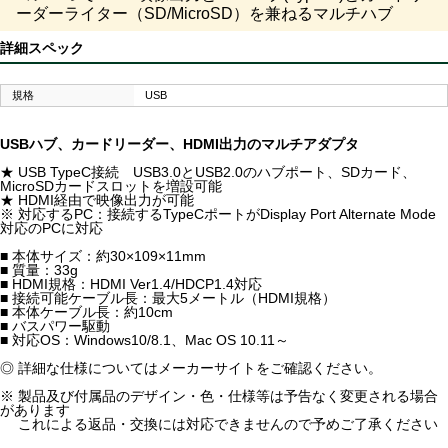
ーダーライター（SD/MicroSD）を兼ねるマルチハブ
詳細スペック
規格
USB
USBハブ、カードリーダー、HDMI出力のマルチアダプタ
★ USB TypeC接続 USB3.0とUSB2.0のハブポート、SDカード、
MicroSDカードスロットを増設可能
★ HDMI経由で映像出力が可能
※ 対応するPC：接続するTypeCポートがDisplay Port Alternate Mode
対応のPCに対応
■ 本体サイズ：約30×109×11mm
■ 質量：33g
■ HDMI規格：HDMI Ver1.4/HDCP1.4対応
■ 接続可能ケーブル長：最大5メートル（HDMI規格）
■ 本体ケーブル長：約10cm
■ バスパワー駆動
■ 対応OS：Windows10/8.1、Mac OS 10.11～
◎ 詳細な仕様についてはメーカーサイトをご確認ください。
※ 製品及び付属品のデザイン・色・仕様等は予告なく変更される場合
があります
これによる返品・交換には対応できませんので予めご了承ください