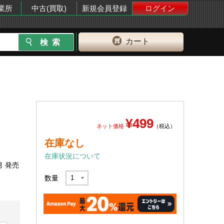
業所
中古(買取)
新規会員登録
ログイン
カート
¥499
ネット価格
（税込）
在庫なし
在庫状況について
月 発売
数量