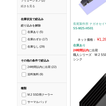
ソリューション
(2)
続きを見る
在庫状況で絞込み
長尾製作所 ナガオセイ
絞り込みを解除
SS-M2S-HS01
在庫あり
(5)
¥1,
ネット価格：
在庫わずか
(17)
在庫あり
在庫なし
(29)
24時間以内
に出荷
職人シリーズ M.2 S
シンク
その他の条件で絞込み
24時間以内に出荷
(22)
送料無料
(9)
種類
M.2 SSD用クーラー
サーマルパッド