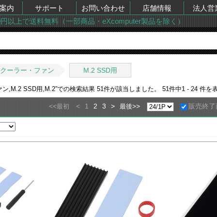
案内
サポート
お問い合わせ
店舗情報
法人営
00円以上で送料無料（一部商品・eXcomputer製品を除く）
クーラー・ファン
M.2 SSD用
M.2 SSD用,M.2
”での検索結果
51
件が該当しました。
51
件中
1 - 24
件を
<<
<
1
2
3
>
>>
販売終了
最初
最後