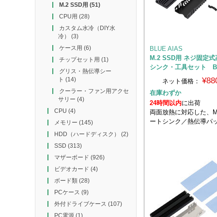
M.2 SSD用
(51)
CPU用
(28)
カスタム水冷（DIY水
冷）
(3)
ケース用
(6)
BLUE AIAS
M.2 SSD用 ネジ固定
チップセット用
(1)
シンク・工具セット BA
グリス・熱伝導シー
¥88
ト
(14)
ネット価格：
クーラー・ファン用アクセ
在庫わずか
サリー
(4)
24時間以内
に出荷
CPU
(4)
両面放熱に対応した、M.
ートシンク／熱伝導パ
メモリー
(145)
HDD（ハードディスク）
(2)
SSD
(313)
マザーボード
(926)
ビデオカード
(4)
ボード類
(28)
PCケース
(9)
外付ドライブケース
(107)
PC電源
(1)