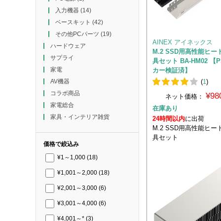
入力機器
(14)
ベースキット
(42)
その他PCパーツ
(19)
AINEX アイネックス
ハードウェア
M.2 SSD用高性能ヒ
サプライ
具セット BA-HM02 【
家電
カー検証済】
(
1
)
AV機器
コラボ商品
¥98
ネット価格：
家電総合
在庫あり
家具・インテリア雑貨
24時間以内
に出荷
M.2 SSD用高性能ヒ
具セット
価格で絞込み
¥1～1,000
(18)
¥1,001～2,000
(18)
¥2,001～3,000
(6)
¥3,001～4,000
(6)
¥4,001～*
(3)