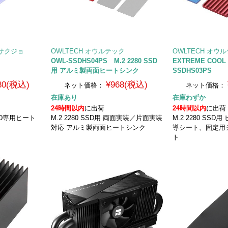
サクジョ
OWLTECH オウルテック
OWLTECH オウ
OWL-SSDHS04PS M.2 2280 SSD
EXTREME COOL 
用 アルミ製両面ヒートシンク
SSDHS03PS
280(税込)
¥968(税込)
ネット価格：
ネット価格：
在庫あり
在庫わずか
24時間以内
に出荷
24時間以内
に出荷
SD専用ヒート
M.2 2280 SSD用 両面実装／片面実装
M.2 2280 SS
対応 アルミ製両面ヒートシンク
導シート、固定用
ト