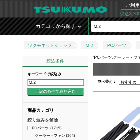
ご利用
税込3,3
カテゴリから探す
ツクモネットショップ
M.2
PCパーツ
“
PCパーツ,クーラー・ファン,
絞込条件
キーワードで絞込み
並べ替え：
商品カテゴリ
絞り込みを解除
PCパーツ
(1715)
クーラー・ファン
(104)