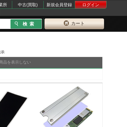
業所
中古(買取)
新規会員登録
ログイン
カート
表示
商品を表示しない