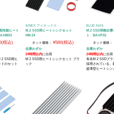
AINEX アイネックス
BLUE AIAS
式高性能ヒート
M.2 SSD用ヒートシンクセット
M.2 SSD用熱
-HM03
HM-24
ト BA-HT02
0(税込)
¥580(税込)
ネット価格：
ネット価格：
在庫わずか
在庫わずか
24時間以内
に出荷
24時間以内
に出荷
2 SSD用ヒ
M.2 SSD用ヒートシンクセット ブラ
有名M.2 SSD
ッドのセット
ック
採用されている、
超薄型ヒートシン