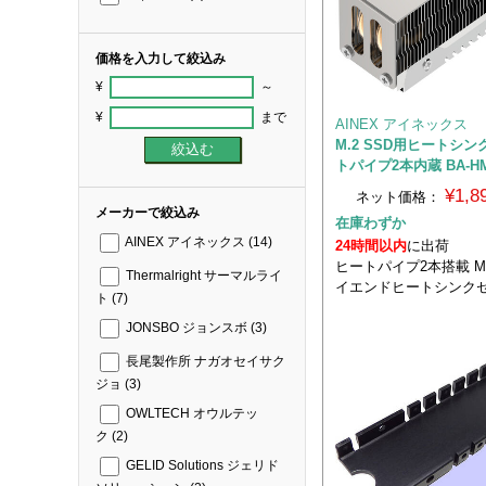
価格を入力して絞込み
¥
～
¥
まで
AINEX アイネックス
M.2 SSD用ヒートシン
トパイプ2本内蔵 BA-HM
¥1,
ネット価格：
メーカーで絞込み
在庫わずか
AINEX アイネックス
(14)
24時間以内
に出荷
ヒートパイプ2本搭載 M.
Thermalright サーマルライ
イエンドヒートシンク
ト
(7)
JONSBO ジョンスボ
(3)
長尾製作所 ナガオセイサク
ジョ
(3)
OWLTECH オウルテッ
ク
(2)
GELID Solutions ジェリド