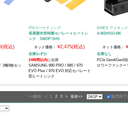
ITGマーケティング
AINEX アイネッ
長尾製作所特製セパレートヒートシ
A-M2HS03-BK
ンク SMOP-SHS
0(税込)
¥2,475(税込)
ネット価格：
ネット価格：
在庫わずか
在庫なし
24時間以内
に出荷
PCIe Gen4/Gen
ド 3種9枚セッ
SAMSUNG 980 PRO / 980 / 970
ロワーファンクー
EVO Plus / 970 EVO 対応セパレート
型ヒートシンク
<<
<
1
2
3
>
>>
販売終了
最初
最後