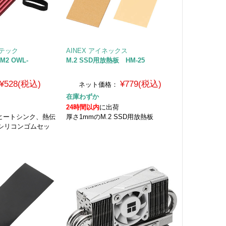
ルテック
AINEX アイネックス
M2 OWL-
M.2 SSD用放熱板 HM-25
¥528(税込)
¥779(税込)
ネット価格：
在庫わずか
24時間以内
に出荷
D用 ヒートシンク、熱伝
厚さ1mmのM.2 SSD用放熱板
シリコンゴムセッ