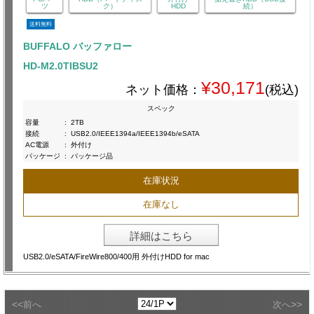
ツ
ク）
HDD
続）
送料無料
BUFFALO バッファロー
HD-M2.0TIBSU2
¥30,171
ネット価格：
(税込)
スペック
容量
:
2TB
接続
:
USB2.0/IEEE1394a/IEEE1394b/eSATA
AC電源
:
外付け
パッケージ
:
パッケージ品
在庫状況
在庫なし
詳細はこちら
USB2.0/eSATA/FireWire800/400用 外付けHDD for mac
<<
>>
前へ
次へ