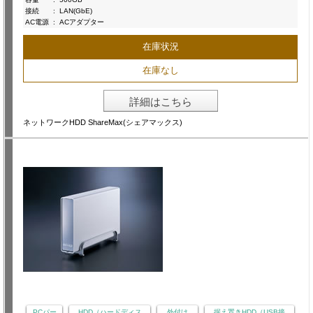
接続
:
LAN(GbE)
AC電源
:
ACアダプター
在庫状況
在庫なし
詳細はこちら
ネットワークHDD ShareMax(シェアマックス)
PCパー
HDD（ハードディス
外付け
据え置きHDD（USB接