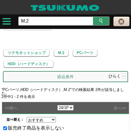
ツクモネットショップ
M.2
PCパーツ
HDD（ハードディスク）
ツクモネットショップ
M.2
PCパーツ
HDD（ハードディスク）
ひらく
+
絞込条件
“
PCパーツ,HDD（ハードディスク）,M.2
”での検索結果
2
件が該当しまし
た。
2
件中
1 - 2
件を表示
<<
>>
前へ
次へ
並べ替え：
販売終了商品を表示しない