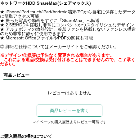
ネットワークHDD ShareMax(シェアマックス)
★ iPhone/iPod touch/iPad/Android端末/PCから自宅に保存したデータ
に簡単アクセス可能
★ 撮った写真や動画をすぐに「ShareMax」へ転送
★ 2.5型HDDを搭載し非常にコンパクトかつスタイリシュなデザイン
★ アルミボディの放熱設計、冷却ファンを搭載しないファンレス構造
のため非常に静かに使用できます
★ Microsoft OfficeファイルやPDFの閲覧も可能
◎ 詳細な仕様についてはメーカーサイトをご確認ください。
※デザイン/仕様等は予告なく変更される場合があります。
これによる返品/交換は受け付けることはできませんので、ご了承く
ださい。
商品レビュー
レビューはありません
商品レビューを書く
マイページの購入履歴よりレビュー可能です
ご購入商品の梱包について