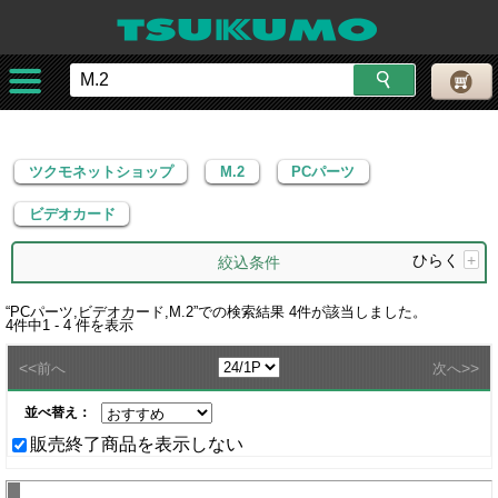
ツクモネットショップ
M.2
PCパーツ
ビデオカード
ツクモネットショップ
M.2
PCパーツ
ビデオカード
ひらく
+
絞込条件
“
PCパーツ,ビデオカード,M.2
”での検索結果
4
件が該当しました。
4
件中
1 - 4
件を表示
<<
>>
前へ
次へ
並べ替え：
販売終了商品を表示しない